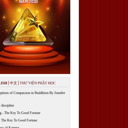
ISH
中文
THƯ VIỆN PHẬT HỌC
ptions of Compassion in Buddhism By Jennifer
 discipline
g - The Key To Good Fortune
: The Key To Good Fortune
Law of Kamma