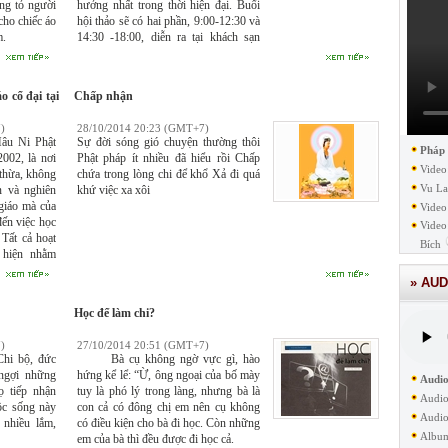
ng tỏ người
hưởng nhất trong thời hiện đại. Buổi
cho chiếc áo
hội thảo sẽ có hai phần, 9:00-12:30 và
m.
14:30 -18:00, diễn ra tại khách sạn
Regal Airport.
o cổ đại tại
Chấp nhận
)
28/10/2014 20:23 (GMT+7)
u Ni Phật
Sự đời sóng gió chuyện thường thôi
Pháp
002, là nơi
Phật pháp ít nhiều đã hiểu rồi Chấp
Video
 thừa, không
chứa trong lòng chi để khổ Xả đi quá
Vu La
in và nghiên
khứ việc xa xôi
 giáo mà của
Video
đến việc học
Video
 Tất cả hoạt
Bích
 hiện nhằm
h pháp rộng
» AUD
i và toàn bộ
Học để làm chi?
)
27/10/2014 20:51 (GMT+7)
i bộ, đức
Bà cụ không ngờ vực gì, hào
ngợi những
hứng kể lể: “Ừ, ông ngoại của bố mày
Audio
ọ tiếp nhận
tuy là phó lý trong làng, nhưng bà là
Audio
ộc sống này
con cả có đông chị em nên cụ không
Audio
 nhiều lắm,
có điều kiện cho bà đi học. Còn những
Albu
em của bà thì đều được đi học cả.