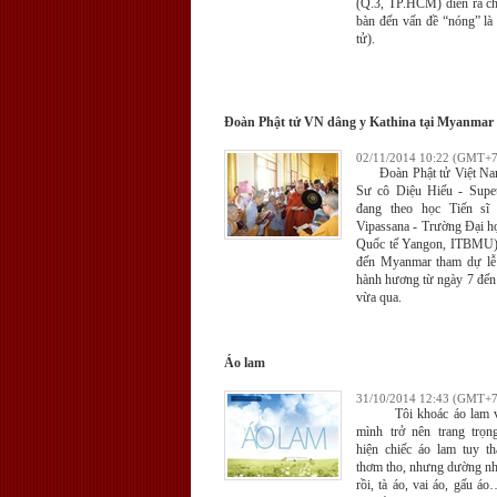
(Q.3, TP.HCM) diễn ra ch
bàn đến vấn đề “nóng” là 
tử).
Đoàn Phật tử VN dâng y Kathina tại Myanmar
02/11/2014 10:22 (GMT+7
Đoàn Phật tử Việt Na
Sư cô Diệu Hiếu - Supet
đang theo học Tiến sĩ
Vipassana - Trường Đại h
Quốc tế Yangon, ITBMU)
đến Myanmar tham dự lễ
hành hương từ ngày 7 đến
vừa qua.
Áo lam
31/10/2014 12:43 (GMT+7
Tôi khoác áo lam và
mình trở nên trang trọn
hiện chiếc áo lam tuy t
thơm tho, nhưng dường nh
rồi, tà áo, vai áo, gấu áo