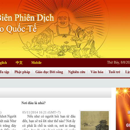
Thứ Bảy, 8/8/2
glish
中文
Mobile
Tu tập
Phật pháp
Giáo dục Đời sống
Nghiên cứu
Văn hóa
Tuổi trẻ
Lị
Nơi đâu là nhà?
)
05/11/2014 16:21 (GMT+7)
khơi Người
Nếu như có người hỏi bạn từ đâu
miệt mài Như
đến, bạn sẽ trả lời như thế nào? Nơi ấy
ếc trăng đáy
có phải là chỗ ta sinh ra, nơi ta đang