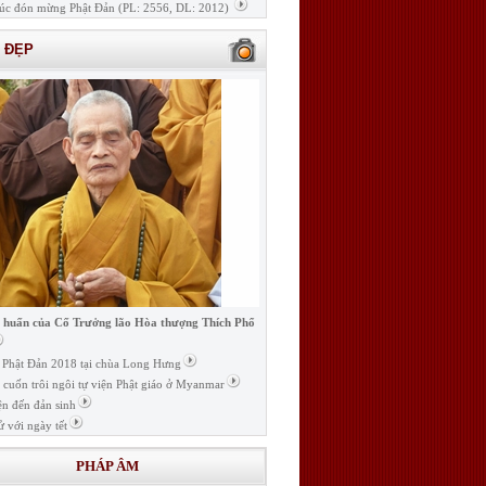
úc đón mừng Phật Đản (PL: 2556, DL: 2012)
H ĐẸP
i huấn của Cố Trưởng lão Hòa thượng Thích Phổ
ễ Phật Đản 2018 tại chùa Long Hưng
t cuốn trôi ngôi tự viện Phật giáo ở Myanmar
ện đến đản sinh
ử với ngày tết
PHÁP ÂM