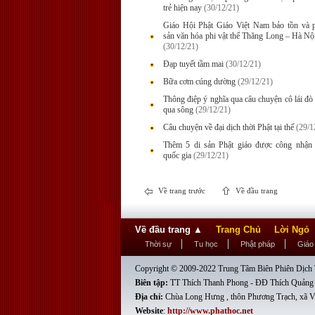
trẻ hiện nay
(30/12/21)
Giáo Hội Phật Giáo Việt Nam bảo tồn và p
sản văn hóa phi vật thể Thăng Long – Hà Nội
(30/12/21)
Đạp tuyết tầm mai
(30/12/21)
Bữa cơm cúng dường
(29/12/21)
Thông điệp ý nghĩa qua câu chuyện cô lái đò
qua sông
(29/12/21)
Câu chuyện về đại dịch thời Phật tại thế
(29/1
Thêm 5 di sản Phật giáo được công nhận 
quốc gia
(29/12/21)
Về trang trước
Về đầu trang
Về đầu trang
▲
Trang Chủ
Lời Ngỏ
Thời sự
Tu học
Phật pháp
Giáo
Copyright © 2009-2022 Trung Tâm Biên Phiên Dịch T
Biên tập:
TT Thích Thanh Phong - ĐĐ Thích Quảng
Địa chỉ:
Chùa Long Hưng , thôn Phương Trạch, xã V
Website
:
http://www.phathoc.net