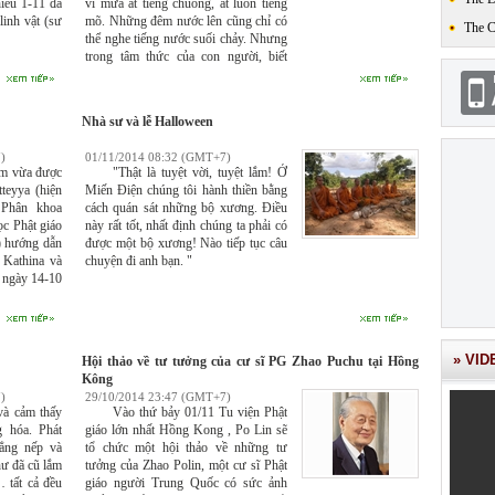
iều 1-11 đã
vì mưa át tiếng chuông, át luôn tiếng
linh vật (sư
mõ. Những đêm nước lên cũng chỉ có
The 
thể nghe tiếng nước suối chảy. Nhưng
trong tâm thức của con người, biết
không tức là có. Văng vẳng từ phía
bên sông vẫn là tiếng chuông cõi
Phật.
Nhà sư và lễ Halloween
)
01/11/2014 08:32 (GMT+7)
m vừa được
"Thật là tuyệt vời, tuyệt lắm! Ở
teyya (hiện
Miến Điện chúng tôi hành thiền bằng
 Phân khoa
cách quán sát những bộ xương. Điều
ọc Phật giáo
này rất tốt, nhất định chúng ta phải có
 hướng dẫn
được một bộ xương! Nào tiếp tục câu
 Kathina và
chuyện đi anh bạn. "
 ngày 14-10
» VID
Hội thảo về tư tưởng của cư sĩ PG Zhao Puchu tại Hồng
Kông
)
29/10/2014 23:47 (GMT+7)
 cảm thấy
Vào thứ bảy 01/11 Tu viện Phật
g hóa. Phát
giáo lớn nhất Hồng Kong , Po Lin sẽ
hẳng nếp và
tổ chức một hội thảo về những tư
ư đã cũ lắm
tưởng của Zhao Polin, một cư sĩ Phật
… tất cả đều
giáo người Trung Quốc có sức ảnh