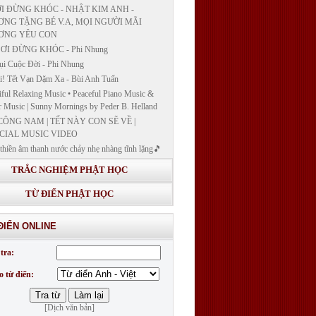
I ĐỪNG KHÓC - NHẬT KIM ANH -
NG TẶNG BÉ V.A, MỌI NGƯỜI MÃI
ƠNG YÊU CON
ƠI ĐỪNG KHÓC - Phi Nhung
ụi Cuộc Đời - Phi Nhung
! Tết Vạn Dặm Xa - Bùi Anh Tuấn
iful Relaxing Music • Peaceful Piano Music &
r Music | Sunny Mornings by Peder B. Helland
CÔNG NAM | TẾT NÀY CON SẼ VỀ |
CIAL MUSIC VIDEO
thiền âm thanh nước chảy nhẹ nhàng tĩnh lặng🎵
thiền lặng tâm
TRẮC NGHIỆM PHẬT HỌC
ĐÁP VÀ BẾ GIẢNG LỚP "GIẢNG GIẢI
H BẢN NGUYỆN CÔNG ĐỨC DƯỢC SƯ
TỪ ĐIỂN PHẬT HỌC
 LY QUANG NHƯ LAI"
G GIẢI KINH DƯỢC SƯ - BÀI 14/ GIẢNG
ĐIỂN ONLINE
I KINH BẢN NGUYỆN CÔNG ĐỨC DƯỢC
LƯU LY QUANG NHƯ LAI
tra:
G GIẢI KINH DƯỢC SƯ
o từ điển:
[Dịch văn bản]