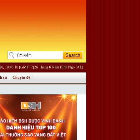
026, 10:46:16 (GMT+7)26 Tháng 6 Năm Bính Ngọ (ÂL)
ch sử
Chuyên đề