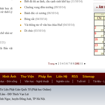
Biết đủ thì an lành, cầu cạnh sinh khổ lụy
(11/10/14)
» ÂM 
Chuông vọng đêm trường
(09/10/14)
hát huy di
 từ thời Lý
Bánh đúc có xương
(06/10/14)
<<
CN
Bóng sắc
(04/10/14)
Vài thông tin về văn bia chùa Huế
(04/10/14)
2
20
Di chúc
(03/10/14)
 chở nhà sư
9
27
16
4
2/21)
23
11
là Bảo vật
30
18
Trang
◄
2
3
4
5
6
7
8
9
[10]
11
►
Hình Ảnh
Thư Viện
Pháp Âm
Liên Hệ
RSS
Sitemap
 dục - Đời sống
Văn học - Nghệ thuật
Nghiên cứu
Tuổi trẻ
Tài liệu - 
ư Liệu Phật Giáo Quốc Tế (Phật học Online)
 Lâm - ĐĐ Thích Vạn Lợi
ĩnh Ngọc, huyện Đông Anh, TP Hà Nội.