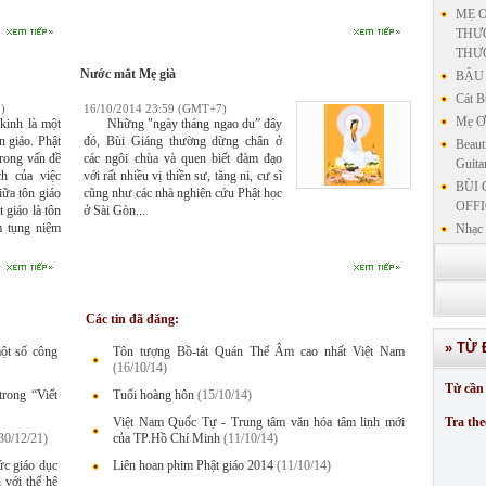
MẸ Ơ
THƯƠ
THƯ
Nước mắt Mẹ già
BẬU 
Cát B
)
16/10/2014 23:59 (GMT+7)
Mẹ Ơi
nh là một
Những "ngày tháng ngao du” đây
n giáo. Phật
đó, Bùi Giáng thường dừng chân ở
Beaut
trong vấn đề
các ngôi chùa và quen biết đàm đạo
Guita
ch của việc
với rất nhiều vị thiền sư, tăng ni, cư sĩ
BÙI 
iữa tôn giáo
cũng như các nhà nghiên cứu Phật học
OFFI
 giáo là tôn
ở Sài Gòn...
m tụng niệm
Nhạc 
Nhạc 
VẤN 
KIN
LƯU
Các tin đã đăng:
GIẢN
» TỪ 
một số công
Tôn tượng Bồ-tát Quán Thế Âm cao nhất Việt Nam
GIẢ
(16/10/14)
SƯ 
Từ cần 
trong “Viết
Tuổi hoàng hôn
(15/10/14)
GIẢN
Việt Nam Quốc Tự - Trung tâm văn hóa tâm linh mới
Tra the
30/12/21)
của TP.Hồ Chí Minh
(11/10/14)
ức giáo dục
Liên hoan phim Phật giáo 2014
(11/10/14)
 với thế hệ