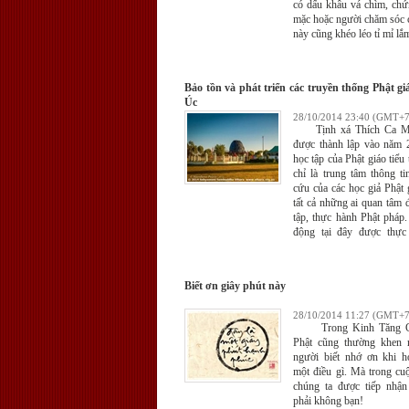
có dấu khâu vá chìm, chứ
mặc hoặc người chăm sóc 
này cũng khéo léo tỉ mỉ lắ
Bảo tồn và phát triển các truyền thống Phật giá
Úc
28/10/2014 23:40 (GMT+7
Tịnh xá Thích Ca Mâ
được thành lập vào năm 2
học tập của Phật giáo tiểu
chỉ là trung tâm thông t
cứu của các học giả Phật
tất cả những ai quan tâm 
tập, thực hành Phật pháp.
động tại đây được thực
mục đích phổ biến Chán
rãi trong cộng đồng ngườ
thế giới.
Biết ơn giây phút này
28/10/2014 11:27 (GMT+7
Trong Kinh Tăng Ch
Phật cũng thường khen 
người biết nhớ ơn khi h
một điều gì. Mà trong cu
chúng ta được tiếp nhận
phải không bạn!