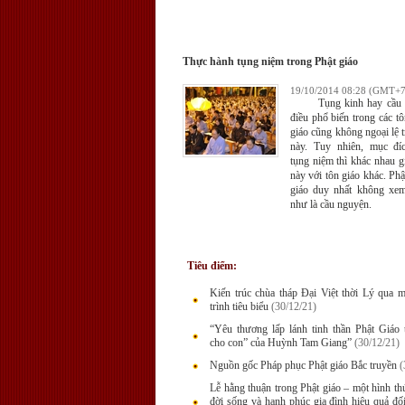
Thực hành tụng niệm trong Phật giáo
19/10/2014 08:28 (GMT+7
Tụng kinh hay cầu ki
điều phổ biến trong các tô
giáo cũng không ngoại lệ 
này. Tuy nhiên, mục đí
tụng niệm thì khác nhau g
này với tôn giáo khác. Phật
giáo duy nhất không xe
như là cầu nguyện.
Tiêu điểm:
Kiến trúc chùa tháp Ðại Việt thời Lý qua 
trình tiêu biểu
(30/12/21)
“Yêu thương lấp lánh tinh thần Phật Giáo 
cho con” của Huỳnh Tam Giang”
(30/12/21)
Nguồn gốc Pháp phục Phật giáo Bắc truyền
(
Lễ hằng thuận trong Phật giáo – một hình th
đời sống và hạnh phúc gia đình hiệu quả đối