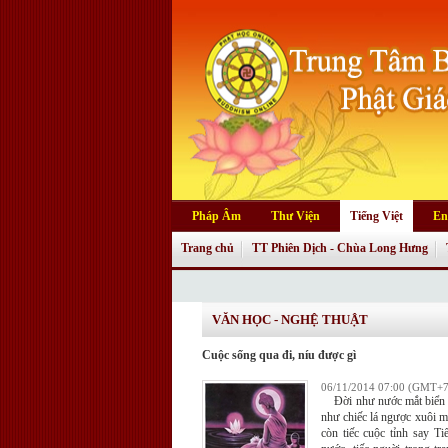
Pháp Âm
Thư Viện
Tiếng Việt
En
Trang chủ
TT Phiên Dịch - Chùa Long Hưng
VĂN HỌC - NGHỆ THUẬT
Cuộc sống qua đi, níu được gì
06/11/2014 07:00 (GMT+7
Đời như nước mắt biển 
như chiếc lá ngược xuôi 
còn tiếc cuộc tỉnh say Ti