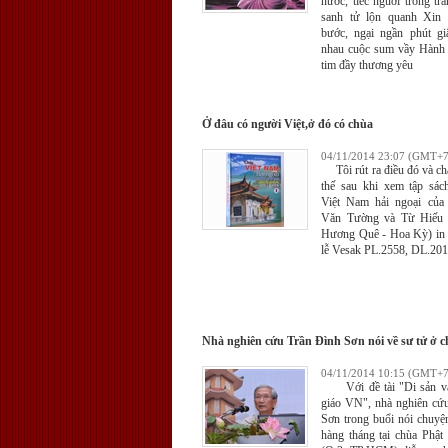
nước, tiếc nguời trong t
sanh tử lộn quanh Xin
bước, ngại ngần phút g
nhau cuộc sum vầy Hành t
tim đầy thương yêu
Ở đâu có người Việt,ở đó có chùa
04/11/2014 23:07 (GMT+7
Tôi rút ra điều đó và ch
thế sau khi xem tập sá
Việt Nam hải ngoại của
Văn Tường và Từ Hiếu
Hương Quê - Hoa Kỳ) in 
lễ Vesak PL.2558, DL.201
Nhà nghiên cứu Trần Đình Sơn nói về sư tử ở 
04/11/2014 10:15 (GMT+7
Với đề tài "Di sản vă
giáo VN", nhà nghiên cứ
Sơn trong buổi nói chuyệ
hàng tháng tại chùa Phật