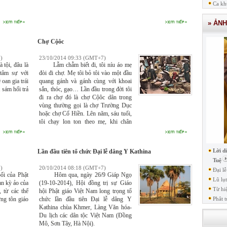
Ca kh
» ẢN
Chợ Cộôc
)
23/10/2014 09:33 (GMT+7)
tội, đâu là
Lẫm chẫm biết đi, tôi níu áo mẹ
tâm sự với
đòi đi chợ. Mẹ tôi bỏ tôi vào một đầu
 oan gia trái
quang gánh và gánh cùng với khoai
 sám hối trả
sắn, thóc, gạo… Lần đầu trong đời tôi
đi ra chợ đó là chợ Cộôc dân trong
vùng thường gọi là chợ Trường Dục
hoặc chợ Cổ Hiền. Lên năm, sáu tuổi,
tôi chạy lon ton theo mẹ, khi chân
không bước nổi, mẹ cho tôi lên thúng
quảy đi.
Lời d
Lần đầu tiên tổ chức Đại lễ dâng Y Kathina
Tuệ
)
20/10/2014 08:18 (GMT+7)
Đại l
 của Phật
Hôm qua, ngày 26/9 Giáp Ngọ
Lũ lụ
an kỳ ảo của
(19-10-2014), Hội đồng trị sự Giáo
Từ hi
 từ các thể
hội Phật giáo Việt Nam long trọng tổ
ững tôn giáo
chức lần đầu tiên Đại lễ dâng Y
Phât t
Kathina chùa Khmer, Làng Văn hóa-
Du lịch các dân tộc Việt Nam (Đồng
Mô, Sơn Tây, Hà Nội).