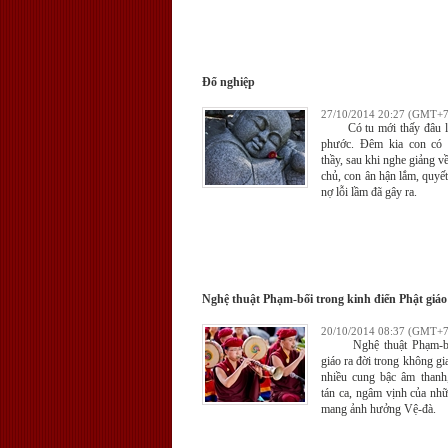
Đổ nghiệp
27/10/2014 20:27 (GMT+7
Có tu mới thấy đâu là 
phước. Đêm kia con có 
thầy, sau khi nghe giảng về
chủ, con ân hận lắm, quyết
nợ lỗi lầm đã gây ra.
Nghệ thuật Phạm-bối trong kinh điển Phật giáo
20/10/2014 08:37 (GMT+7
Nghệ thuật Phạm-bối
giáo ra đời trong không gi
nhiều cung bậc âm thanh,
tán ca, ngâm vịnh của nh
mang ảnh hưởng Vệ-đà.