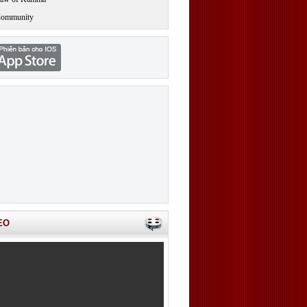
Community
EO