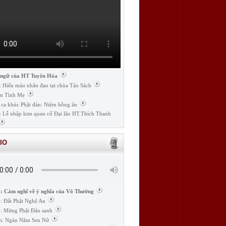
 ngữ của HT Tuyên Hóa
: Hiến máu nhân đạo tại chùa Tảo Sách
n Tình Mẹ
 ca khúc Phật đản: Niệm hồng ân
: Lễ nhập kim quan cố Đại lão HT.Thích Thanh
IO
: Cảm nghĩ về ý nghĩa của Vô Thường
: Đất Phật Nghệ An
: Mừng Phật Đản sanh
m: Ngàn Năm Sen Nở