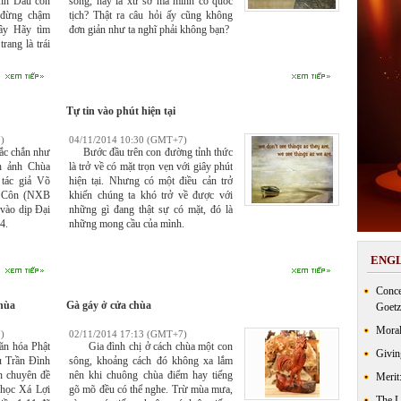
ranh Dẫu còn
sống, hay là xứ sở mà mình có quốc
 đừng chậm
tịch? Thật ra câu hỏi ấy cũng không
iây Hãy tìm
đơn giản như ta nghĩ phải không bạn?
rang là trái
Tự tin vào phút hiện tại
)
04/11/2014 10:30 (GMT+7)
ắc chắn như
Bước đầu trên con đường tỉnh thức
ch ảnh Chùa
là trở về có mặt trọn vẹn với giây phút
 tác giả Võ
hiện tại. Nhưng có một điều cản trở
 Côn (NXB
khiến chúng ta khó trở về được với
vào dịp Đại
những gì đang thật sự có mặt, đó là
4.
những mong cầu của mình.
ENGL
Conce
chùa
Gà gáy ở cửa chùa
Goetz
Moral
)
02/11/2014 17:13 (GMT+7)
n hóa Phật
Gia đình chị ở cách chùa một con
Givin
u Trần Đình
sông, khoảng cách đó không xa lắm
n chuyên đề
nên khi chuông chùa điểm hay tiếng
Merit
 học Xá Lợi
gõ mõ đều có thể nghe. Trừ mùa mưa,
The 