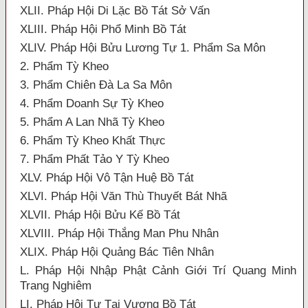
XLII. Pháp Hội Di Lặc Bồ Tát Sở Vấn
XLIII. Pháp Hội Phổ Minh Bồ Tát
XLIV. Pháp Hội Bửu Lương Tự 1. Phẩm Sa Môn
2. Phẩm Tỳ Kheo
3. Phẩm Chiên Đà La Sa Môn
4. Phẩm Doanh Sự Tỳ Kheo
5. Phẩm A Lan Nhã Tỳ Kheo
6. Phẩm Tỳ Kheo Khất Thực
7. Phẩm Phất Tảo Y Tỳ Kheo
XLV. Pháp Hội Vô Tận Huệ Bồ Tát
XLVI. Pháp Hội Văn Thù Thuyết Bát Nhã
XLVII. Pháp Hội Bửu Kế Bồ Tát
XLVIII. Pháp Hội Thắng Man Phu Nhân
XLIX. Pháp Hội Quảng Bác Tiên Nhân
L. Pháp Hội Nhập Phật Cảnh Giới Trí Quang Minh
Trang Nghiêm
LI. Pháp Hội Tự Tại Vương Bồ Tát