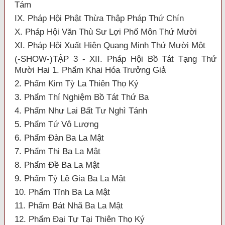
Tám
IX. Pháp Hội Phật Thừa Thập Pháp Thứ Chín
X. Pháp Hội Văn Thù Sư Lợi Phố Môn Thứ Mười
XI. Pháp Hội Xuất Hiện Quang Minh Thứ Mười Một
(-SHOW-)TẬP 3 - XII. Pháp Hội Bồ Tát Tạng Thứ
Mười Hai 1. Phẩm Khai Hóa Trưởng Giả
2. Phẩm Kim Tỳ La Thiên Thọ Ký
3. Phẩm Thí Nghiệm Bồ Tát Thứ Ba
4. Phẩm Như Lai Bất Tư Nghì Tánh
5. Phẩm Tứ Vô Lượng
6. Phẩm Đàn Ba La Mật
7. Phẩm Thi Ba La Mật
8. Phẩm Đề Ba La Mật
9. Phẩm Tỳ Lê Gia Ba La Mật
10. Phẩm Tĩnh Ba La Mật
11. Phẩm Bát Nhã Ba La Mật
12. Phẩm Đại Tự Tại Thiên Thọ Ký