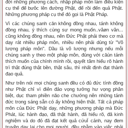
đời những phương cách, nhập pháp môn làm điều kiện
cụ thể để bưôc lên đường Phật, để rồi đến quả Phật.
Những phương pháp cụ thể đó gọi là Phật Pháp.
Vì các chúng sanh căn không đồng nhau, tánh không
đồng nhau, ý thích cùng sự mong muốn..vâøn vân...
cũng không đồng nhau, nên Đức Phật phải theo cơ mà
dạy rát nhiều pháp môn, nhiều nên phải dùng từ "Vô
lượng pháp môn". Dầu là vô lượng nhưng nếu mỗi
chúng sanh y theo một pháp môn, đúng với căùn tánh
thích muốn của chính mình rồi, quyết tâm hiểu rõ hành
trì thật đúng thật bền, thật sâu, thì nhất định đạt thành
đạo quả.
Như trên nói mọi chúng sanh đều có đủ đức tính đồng
như Phật chỉ vì điên đảo vọng tưởng hư vọng phân
biệt, dục tham phiền não che chướng nên những tánh
đức trong sáng sẵn có ấy không hiện thật. Tất cả pháp
môn của Đức Phật dạy, những phương pháp mà Đức
Phát, lúc hành đạo, đã thật hành, đã hiểu rõ, đã kinh
nghiệm và do đó đã đạt kết quả cứuÏ cánh, nay đem
truyền dạy lại cho mọi người, đều nhằm vào việc phải