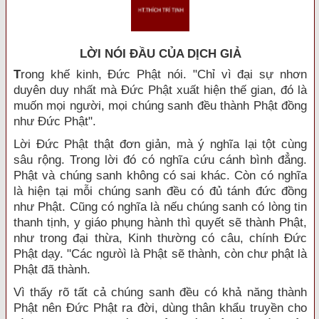
LỜI NÓI ÐẦU CỦA DỊCH GIẢ
T
rong khế kinh, Đức Phật nói. "Chỉ vì đại sự nhơn
duyên duy nhất mà Đức Phật xuất hiện thế gian, đó là
muốn mọi người, mọi chúng sanh đều thành Phật đồng
như Đức Phật".
Lời Đức Phật thật đơn giản, mà ý nghĩa lại tột cùng
sâu rộng. Trong lời đó có nghĩa cứu cánh bình đẳng.
Phật và chúng sanh không có sai khác. Còn có nghĩa
là hiện tại mỗi chúng sanh đều có đủ tánh đức đồng
như Phật. Cũng có nghĩa là nếu chúng sanh có lòng tin
thanh tịnh, y giáo phụng hành thì quyết sẽ thành Phật,
như trong đại thừa, Kinh thường có câu, chính Đức
Phật dạy. "Các ngưòì là Phật sẽ thành, còn chư phật là
Phật đã thành.
Vì thấy rõ tất cả chúng sanh đều có khả năng thành
Phật nên Đức Phật ra đời, dùng thân khẩu truyền cho