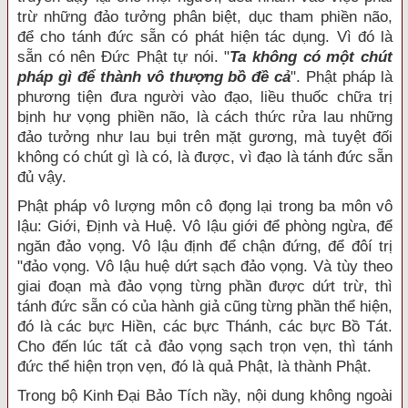
trừ những đảo tưởng phân biệt, dục tham phiền não,
để cho tánh đức sẵn có phát hiện tác dụng. Vì đó là
sẵn có nên Đức Phật tự nói. "
Ta không có một chút
pháp gì để thành vô thượng bồ đề cả
". Phật pháp là
phương tiện đưa người vào đạo, liều thuốc chữa trị
bịnh hư vọng phiền não, là cách thức rửa lau những
đảo tưởng như lau bụi trên mặt gương, mà tuyệt đối
không có chút gì là có, là được, vì đạo là tánh đức sẵn
đủ vậy.
Phật pháp vô lượng môn cô đọng lại trong ba môn vô
lậu: Giới, Định và Huệ. Vô lậu giới để phòng ngừa, để
ngăn đảo vọng. Vô lậu định để chận đứng, để đôí trị
"đảo vọng. Vô lậu huệ dứt sạch đảo vọng. Và tùy theo
giai đoạn mà đảo vọng từng phần được dứt trừ, thì
tánh đức sẵn có của hành giả cũng từng phần thể hiện,
đó là các bực Hiền, các bực Thánh, các bực Bồ Tát.
Cho đến lúc tất cả đảo vọng sạch trọn vẹn, thì tánh
đức thể hiện trọn vẹn, đó là quả Phật, là thành Phật.
Trong bộ Kinh Đại Bảo Tích nầy, nội dung không ngoài