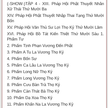
(-SHOW-)TẬP 4 - XIII. Pháp Hội Phật Thuyết Nhân
Xử Thái Thứ Mười Ba
XIV. Pháp Hội Phật Thuyết Nhập Thai Tạng Thứ Mười
Bốn
XV. Pháp Hội Văn Thù Sư Lợi Thọ Ký Thứ Mười Lăm
XVI. Pháp Hội Bồ Tát Kiến Thiệt Thứ Mười Sáu 1.
Phẩm Tự
2. Phẩm Tịnh Phạn Vương Đến Phật
3. Phẩm A Tu La Vương Thọ Ký
4. Phẩm Bốn Sự
5. Phẩm Ca Lâu La Vương Thọ Ký
6. Phẩm Long Nữ Thọ Ký
7. Phẩm Long Vương Thọ Ký
8. Phẩm Cưu Bàn Trà Thọ Ký
9. Phẩm Càn Thát Bà Thọ Ký
10. Phẩm Dạ Xoa Thọ Ký
11. Phẩm Khấn Na La Vương Thọ Ký