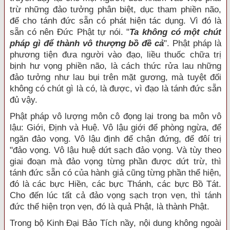
trừ những đảo tưởng phân biệt, dục tham phiền não,
để cho tánh đức sẵn có phát hiện tác dụng. Vì đó là
sẵn có nên Đức Phật tự nói. "
Ta không có một chút
pháp gì để thành vô thượng bồ đề cả
". Phật pháp là
phương tiện đưa người vào đạo, liều thuốc chữa trị
bịnh hư vọng phiền não, là cách thức rửa lau những
đảo tưởng như lau bụi trên mặt gương, mà tuyệt đối
không có chút gì là có, là được, vì đạo là tánh đức sẵn
đủ vậy.
Phật pháp vô lượng môn cô đọng lại trong ba môn vô
lậu: Giới, Định và Huệ. Vô lậu giới để phòng ngừa, để
ngăn đảo vọng. Vô lậu định để chận đứng, để đôí trị
"đảo vọng. Vô lậu huệ dứt sạch đảo vọng. Và tùy theo
giai đoạn mà đảo vọng từng phần được dứt trừ, thì
tánh đức sẵn có của hành giả cũng từng phần thể hiện,
đó là các bực Hiền, các bực Thánh, các bực Bồ Tát.
Cho đến lúc tất cả đảo vọng sạch trọn vẹn, thì tánh
đức thể hiện trọn vẹn, đó là quả Phật, là thành Phật.
Trong bộ Kinh Đại Bảo Tích nầy, nội dung không ngoài