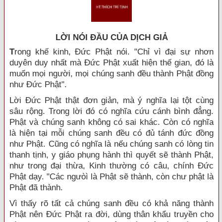
LỜI NÓI ÐẦU CỦA DỊCH GIẢ
T
rong khế kinh, Đức Phật nói. "Chỉ vì đại sự nhơn
duyên duy nhất mà Đức Phật xuất hiện thế gian, đó là
muốn mọi người, mọi chúng sanh đều thành Phật đồng
như Đức Phật".
Lời Đức Phật thật đơn giản, mà ý nghĩa lại tột cùng
sâu rộng. Trong lời đó có nghĩa cứu cánh bình đẳng.
Phật và chúng sanh không có sai khác. Còn có nghĩa
là hiện tại mỗi chúng sanh đều có đủ tánh đức đồng
như Phật. Cũng có nghĩa là nếu chúng sanh có lòng tin
thanh tịnh, y giáo phụng hành thì quyết sẽ thành Phật,
như trong đại thừa, Kinh thường có câu, chính Đức
Phật dạy. "Các ngưòì là Phật sẽ thành, còn chư phật là
Phật đã thành.
Vì thấy rõ tất cả chúng sanh đều có khả năng thành
Phật nên Đức Phật ra đời, dùng thân khẩu truyền cho