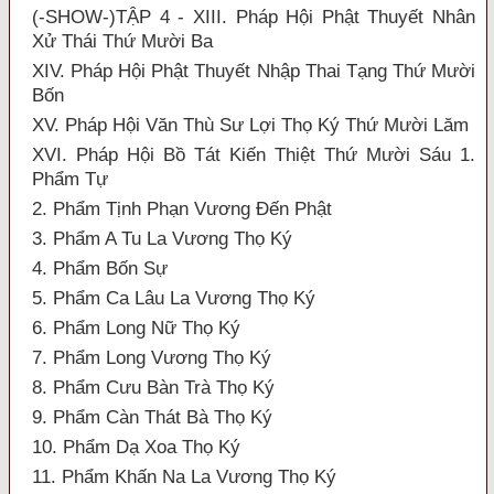
(-SHOW-)TẬP 4 - XIII. Pháp Hội Phật Thuyết Nhân
Xử Thái Thứ Mười Ba
XIV. Pháp Hội Phật Thuyết Nhập Thai Tạng Thứ Mười
Bốn
XV. Pháp Hội Văn Thù Sư Lợi Thọ Ký Thứ Mười Lăm
XVI. Pháp Hội Bồ Tát Kiến Thiệt Thứ Mười Sáu 1.
Phẩm Tự
2. Phẩm Tịnh Phạn Vương Đến Phật
3. Phẩm A Tu La Vương Thọ Ký
4. Phẩm Bốn Sự
5. Phẩm Ca Lâu La Vương Thọ Ký
6. Phẩm Long Nữ Thọ Ký
7. Phẩm Long Vương Thọ Ký
8. Phẩm Cưu Bàn Trà Thọ Ký
9. Phẩm Càn Thát Bà Thọ Ký
10. Phẩm Dạ Xoa Thọ Ký
11. Phẩm Khấn Na La Vương Thọ Ký