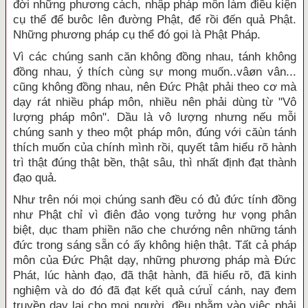
đời những phương cách, nhập pháp môn làm điều kiện
cụ thể để bưôc lên đường Phật, để rồi đến quả Phật.
Những phương pháp cụ thể đó gọi là Phật Pháp.
Vì các chúng sanh căn không đồng nhau, tánh không
đồng nhau, ý thích cùng sự mong muốn..vâøn vân...
cũng không đồng nhau, nên Đức Phật phải theo cơ mà
dạy rát nhiều pháp môn, nhiều nên phải dùng từ "Vô
lượng pháp môn". Dầu là vô lượng nhưng nếu mỗi
chúng sanh y theo một pháp môn, đúng với căùn tánh
thích muốn của chính mình rồi, quyết tâm hiểu rõ hành
trì thật đúng thật bền, thật sâu, thì nhất định đạt thành
đạo quả.
Như trên nói mọi chúng sanh đều có đủ đức tính đồng
như Phật chỉ vì điên đảo vọng tưởng hư vọng phân
biệt, dục tham phiền não che chướng nên những tánh
đức trong sáng sẵn có ấy không hiện thật. Tất cả pháp
môn của Đức Phật dạy, những phương pháp mà Đức
Phát, lúc hành đạo, đã thật hành, đã hiểu rõ, đã kinh
nghiệm và do đó đã đạt kết quả cứuÏ cánh, nay đem
truyền dạy lại cho mọi người, đều nhằm vào việc phải