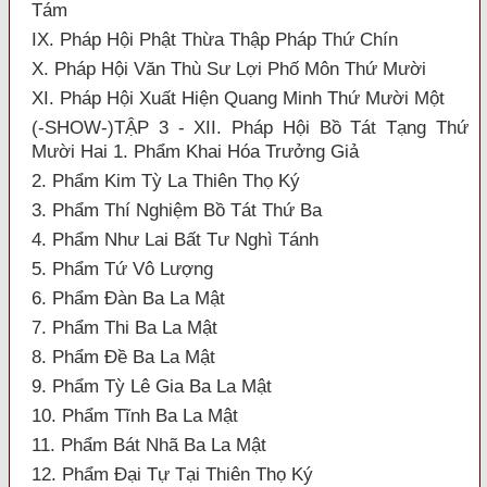
Tám
IX. Pháp Hội Phật Thừa Thập Pháp Thứ Chín
X. Pháp Hội Văn Thù Sư Lợi Phố Môn Thứ Mười
XI. Pháp Hội Xuất Hiện Quang Minh Thứ Mười Một
(-SHOW-)TẬP 3 - XII. Pháp Hội Bồ Tát Tạng Thứ
Mười Hai 1. Phẩm Khai Hóa Trưởng Giả
2. Phẩm Kim Tỳ La Thiên Thọ Ký
3. Phẩm Thí Nghiệm Bồ Tát Thứ Ba
4. Phẩm Như Lai Bất Tư Nghì Tánh
5. Phẩm Tứ Vô Lượng
6. Phẩm Đàn Ba La Mật
7. Phẩm Thi Ba La Mật
8. Phẩm Đề Ba La Mật
9. Phẩm Tỳ Lê Gia Ba La Mật
10. Phẩm Tĩnh Ba La Mật
11. Phẩm Bát Nhã Ba La Mật
12. Phẩm Đại Tự Tại Thiên Thọ Ký