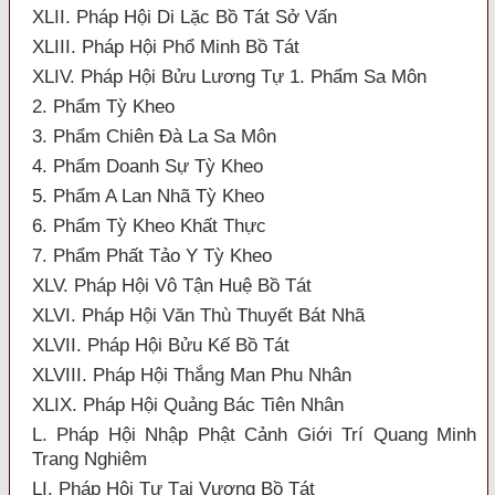
XLII. Pháp Hội Di Lặc Bồ Tát Sở Vấn
XLIII. Pháp Hội Phổ Minh Bồ Tát
XLIV. Pháp Hội Bửu Lương Tự 1. Phẩm Sa Môn
2. Phẩm Tỳ Kheo
3. Phẩm Chiên Đà La Sa Môn
4. Phẩm Doanh Sự Tỳ Kheo
5. Phẩm A Lan Nhã Tỳ Kheo
6. Phẩm Tỳ Kheo Khất Thực
7. Phẩm Phất Tảo Y Tỳ Kheo
XLV. Pháp Hội Vô Tận Huệ Bồ Tát
XLVI. Pháp Hội Văn Thù Thuyết Bát Nhã
XLVII. Pháp Hội Bửu Kế Bồ Tát
XLVIII. Pháp Hội Thắng Man Phu Nhân
XLIX. Pháp Hội Quảng Bác Tiên Nhân
L. Pháp Hội Nhập Phật Cảnh Giới Trí Quang Minh
Trang Nghiêm
LI. Pháp Hội Tự Tại Vương Bồ Tát