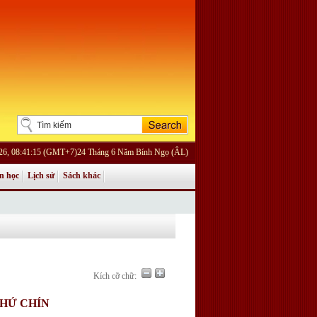
26, 08:41:15 (GMT+7)24 Tháng 6 Năm Bính Ngọ (ÂL)
n học
Lịch sử
Sách khác
Kích cỡ chữ:
THỨ CHÍN