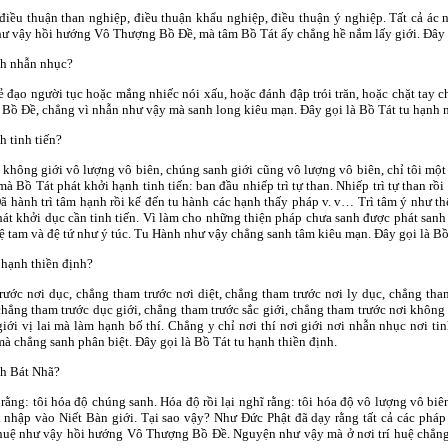
 điều thuận than nghiệp, điều thuận khẩu nghiệp, điều thuận ý nghiệp. Tất cả ác 
hư vậy hồi hướng Vô Thượng Bồ Ðề, mà tâm Bồ Tát ấy chẳng hề nắm lấy giới. Ðây gọ
ạnh nhẫn nhục?
ẻ đạo người tục hoặc mắng nhiếc nói xấu, hoặc đánh đập trói trăn, hoặc chặt tay
Bồ Ðề, chẳng vì nhẫn như vậy mà sanh long kiêu mạn. Ðây gọi là Bồ Tát tu hạnh 
h tinh tiến?
ư không giới vô lượng vô biên, chúng sanh giới cũng vô lượng vô biên, chỉ tôi m
à Bồ Tát phát khởi hạnh tinh tiến: ban đầu nhiếp trì tự than. Nhiếp trì tự than 
Ðã hành trì tâm hạnh rồi kế đến tu hành các hạnh thấy pháp v. v… Trì tâm ý như t
át khởi dục cần tinh tiến. Vì làm cho những thiện pháp chưa sanh được phát sanh 
đệ tam và đệ tứ như ý túc. Tu Hành như vậy chẳng sanh tâm kiêu mạn. Ðây gọi là Bồ 
 hạnh thiền định?
rước nơi dục, chẳng tham trước nơi diệt, chẳng tham trước nơi ly dục, chẳng tham
chẳng tham trước dục giới, chẳng tham trước sắc giới, chẳng tham trước nơi khôn
giới vị lai mà làm hạnh bố thí. Chẳng y chỉ nơi thí nơi giới nơi nhẫn nhục nơi tin
chẳng sanh phân biệt. Ðây gọi là Bồ Tát tu hạnh thiền định.
nh Bát Nhã?
rằng: tôi hóa độ chúng sanh. Hóa độ rồi lại nghĩ rằng: tôi hóa độ vô lượng vô bi
nhập vào Niết Bàn giới. Tại sao vậy? Như Ðức Phật đã dạy rằng tất cả các phá
huệ như vậy hồi hướng Vô Thượng Bồ Ðề. Nguyện như vậy mà ở nơi trí huệ chẳng 