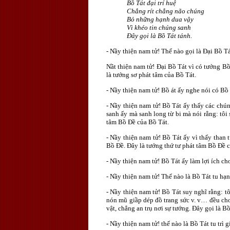
Bồ Tát đại trí huệ
Chẳng rít chẳng não chúng
Bỏ những hạnh dua vậy
Vì khéo tin chúng sanh
Ðây gọi là Bồ Tát tánh.
- Nầy thiện nam tử! Thế nào gọi là Ðại Bồ T
Nầt thiện nam tử! Ðại Bồ Tát vì có tướng 
là tướng sơ phát tâm của Bồ Tát.
- Nầy thiện nam tử! Bồ át ấy nghe nói có B
- Nầy thiện nam tử! Bồ Tát ấy thấy các chú
sanh ấy mà sanh long từ bi mà nói rằng: tô
tâm Bồ Ðề của Bồ Tát.
- Nầy thiện nam tử! Bồ Tát ấy vì thấy tha
Bồ Ðề. Ðây là tướng thứ tư phát tâm Bồ Ðề c
- Nầy thiện nam tử! Bồ Tát ấy làm lợi ích ch
- Nầy thiện nam tử! Thế nào là Bồ Tát tu hạn
- Nầy thiện nam tử! Bồ Tát suy nghĩ rằng: 
nón mũ giầp dép đồ trang sức v. v… đều cho
vật, chẳng an trụ nơi sự tướng. Ðây gọi là Bồ
- Nầy thiện nam tử! thế nào là Bồ Tát tu trì 