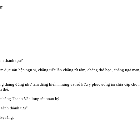
ng:
ánh thành tựu?
ham dục sân hận ngu si, chẳng tiếc lẫn chẳng rít rắm, chẳng thô bạo, chẳng ngã mạ
ợng thắng đúng như tâm dâng hiến, những vật sở hữu y phục uống ăn chia cấp cho 
n thể.
c hàng Thanh Văn long rất hoan hỷ.
 tánh thành tựu".
 kệ rằng: