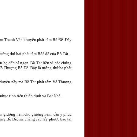
 chư Thanh Văn khuyên phát tâm Bồ Ðề. Ðây
tướng thứ hai phát tâm Bôé đề của Bồ Tát.
n họ đến bỉ ngạn. Bồ Tát liền vì các chúng
 Vô Thượng Bồ Ðề. Ðây là tướng thứ ba phát
ơn duyên nầy mà Bồ Tát phát tâm Vô Thượng
 nhục tinh tiến thiền định và Bát Nhã.
 cần giường nệm cho giường nệm, cần y phục
ượng Bồ Ðề, mà chẳng cầu lấy phước báo tài