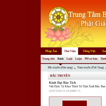
Pháp Âm
Thư Viện
Tiếng Việt
En
Trang chủ
Kinh
Luật
Luận
PH cơ bản
Tịnh
Bắc truyền (Hán tạng)
Nam truyền (Pali Tạng)
BẮC TRUYỀN
Kinh Đại Bảo Tích
Việt Dịch: Tỳ Kheo Thích Trí Tịnh Xuất Bản: B
22/07/2554 11:19 (GMT+7)