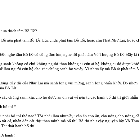
át ưa thích tâm Bồ Ðề?
Bồ Ðề nên phát tâm Bồ Ðề. Lúc chưa phát tâm Bồ Ðề, hoặc chư Phật Như Lai, hoặc
ồ Ðề, nghe tâm Bồ Ðề có công đức lớn, nghe rồi phát tâm Vô Thượng Bồ Ðề. Ðây là 
ng sanh không có chủ không người than không ai cứu ai hộ không ai độ được khiế
i sẽ làm người cứu hộ cho các chúng sanh bơ vơ ấy. Vì nhơn ấy mà Bồ át phát tâm
n tướng đầy đủ của Như Lai mà sanh long vui mừng, sanh long phấn khởi. Do nh
ủa Bồ Tát.
o các chúng sanh kia, cho họ được an ổn vui vẻ nên tu các hạnh bố thí trì giới nhẫn
h bố thí ?
tôi phải bố thí thế nào? Tôi phải làm như vầy: cần ăn cho ăn, cần uống cho uống,
 tất cả, nhẫn đến cắt thịt than mình mà bố thí. Bố thí như vậy nguyện lấy Vô Th
 Tát thật hành bố thí.
giới hạnh?