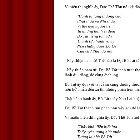
Vì hiển thị nghĩa ấy, Ðức Thế Tôn nói kệ rằ
"Hạnh là tăng thượng của
Phật thừa và Nhị thừa
Vì thế nên người trí
Tu những hạnh vi diệu
Bồ Tát tiếng tăm lớn
Thành tựu hạnh vô úy
Nên chứng được Bồ Ðề
Của chư Phật đã nói.
- Nầy thiện nam tử! Thế nào là Ðại Bồ Tát t
- Nầy thiện nam tử! Ðại Bồ Tát tánh tự ít t
lành dịu dàng, dễ cùng ở chung.
Bồ Tát ấy đối với tất cả sự cúng dường thư
hớn hở, nhẫn đến xả thí những phần trên tha
Thật hành hạnh ấy, Bồ Tát thấy Như Lai hoặ
Ðại Bồ Tát thành tựu pháp như vậy gọi đó là
Vì muốn hiển thị nghĩa ấy, Ðức Thế Tôn nói
"Thấy khói liền biết lửa
Thấy uyên ương biết nước
Tướng lạ biết Bồ Tát