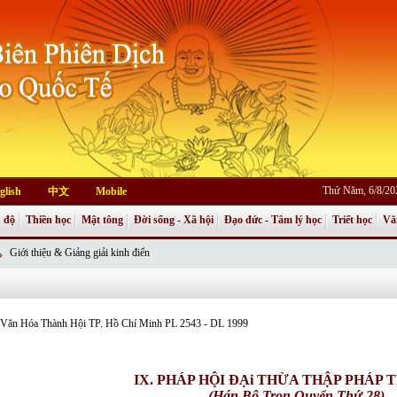
Thứ Năm, 6/8/20
glish
中文
Mobile
 độ
Thiền học
Mật tông
Đời sống - Xã hội
Đạo đức - Tâm lý học
Triết học
Vă
Giới thiệu & Giảng giải kinh điển
an Văn Hóa Thành Hội TP. Hồ Chí Minh PL 2543 - DL 1999
IX. PHÁP HỘI ĐẠi THỪA THẬP PHÁP 
(Hán Bộ Trọn Quyển Thứ 28)