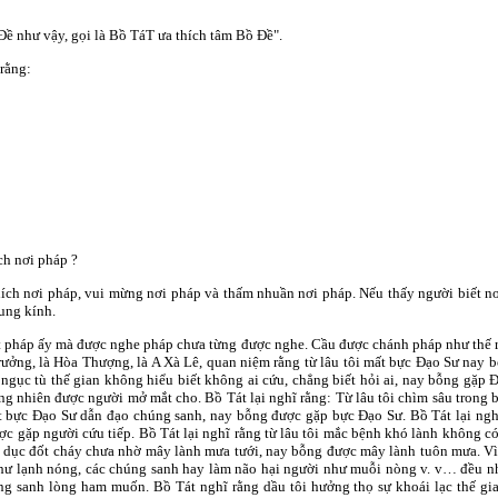
Ðề như vậy, gọi là Bồ TáT ưa thích tâm Bồ Ðề".
 rằng:
ch nơi pháp ?
thích nơi pháp, vui mừng nơi pháp và thấm nhuần nơi pháp. Nếu thấy người biết 
ung kính.
t pháp ấy mà được nghe pháp chưa từng được nghe. Cầu được chánh pháp như thế rồ
 trưởng, là Hòa Thượng, là A Xà Lê, quan niệm rằng từ lâu tôi mất bực Ðạo Sư nay
i ngục tù thế gian không hiểu biết không ai cứu, chẳng biết hỏi ai, nay bỗng gặp Ð
ng nhiên được người mở mắt cho. Bồ Tát lại nghĩ rằng: Từ lâu tôi chìm sâu trong
mất bực Ðạo Sư dẫn đạo chúng sanh, nay bỗng được gặp bực Ðạo Sư. Bồ Tát lại ngh
ợc gặp người cứu tiếp. Bồ Tát lại nghĩ rằng từ lâu tôi mắc bệnh khó lành không c
tham dục đốt cháy chưa nhờ mây lành mưa tưới, nay bỗng được mây lành tuôn mưa. 
hư lạnh nóng, các chúng sanh hay làm não hại người như muỗi nòng v. v… đều n
ng sanh lòng ham muốn. Bồ Tát nghĩ rằng dầu tôi hưởng thọ sự khoái lạc thế gi