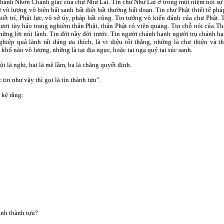
hánh Nhơn Chánh giác của chư Như Lai. Tin chư Như Lai ở trong một niệm nói sự vi
ử vô lượng vô biên bất sanh bất diệt bất thường bất đoạn. Tin chư Phật thiết tế pháp
hiết trí, Phật lực, vô sở úy, pháp bất cộng. Tin tướng vô kiến đảnh của chư Phật
ươi tùy hảo trang nghiêm thân Phật, thân Phật có viên quang. Tin chỗ nói của T
hững lời nói lành. Tin đời nầy đời trước. Tin người chánh hạnh người trụ chánh 
ghiệp quả lành rất đáng ưa thích, là vi diệu tối thắng, những là chư thiện và
 khổ não vô lượng, những là tại địa ngục, hoặc tại ngạ quỷ tại súc sanh.
ột là nghi, hai là mê lầm, ba là chẳng quyết định.
tin như vậy thì gọi là tín thành tựu".
 kệ rằng:
ạnh thành tựu?