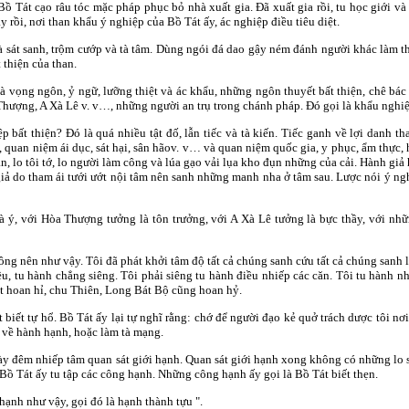
Bồ Tát cạo râu tóc mặc pháp phục bỏ nhà xuất gia. Ðã xuất gia rồi, tu học giới v
rồi, nơi than khẩu ý nghiệp của Bồ Tát ấy, ác nghiệp điều tiêu diệt.
à sát sanh, trộm cướp và tà tâm. Dùng ngói đá dao gậy ném đánh người khác làm thư
 thiện của than.
là vọng ngôn, ỷ ngữ, lưỡng thiệt và ác khẩu, những ngôn thuyết bất thiện, chê b
Thượng, A Xà Lê v. v…, những người an trụ trong chánh pháp. Ðó gọi là khẩu nghiệ
p bất thiện? Ðó là quá nhiều tật đố, lẫn tiếc và tà kiến. Tiếc ganh về lợi danh th
, quan niệm ái dục, sát hại, sân hãov. v… và quan niệm quốc gia, y phục, ẩm thực
, lo tôi tớ, lo người làm công và lúa gạo vải lụa kho đụn những của cải. Hành giả 
giả do tham ái tưới ướt nội tâm nên sanh những manh nha ở tâm sau. Lược nói ý n
và ý, với Hòa Thượng tưởng là tôn trưởng, với A Xà Lê tưởng là bực thầy, với nh
ông nên như vậy. Tôi đã phát khởi tâm độ tất cả chúng sanh cứu tất cả chúng sanh
ều, tu hành chẳng siêng. Tôi phải siêng tu hành điều nhiếp các căn. Tôi tu hành n
ật hoan hỉ, chu Thiên, Long Bát Bộ cũng hoan hỷ.
 biết tự hổ. Bồ Tát ấy lại tự nghĩ rằng: chớ để người đạo kẻ quở trách dược tôi nơ
 về hành hạnh, hoặc làm tà mạng.
gày đêm nhiếp tâm quan sát giới hạnh. Quan sát giới hạnh xong không có những lo 
Bồ Tát ấy tu tập các công hạnh. Những công hạnh ấy gọi là Bồ Tát biết thẹn.
hạnh như vậy, gọi đó là hạnh thành tựu ".