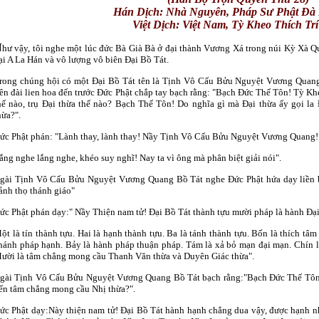
Hán Dịch: Nhà Nguyên,
Pháp Sư Phật Đà
Việt Dịch: Việt Nam, Tỳ Kheo
Thích Trí
N
hư vậy, tôi nghe một lúc đức Bà Già Bà ở đại thành Vương Xá trong núi Kỳ Xà Q
ại A La Hán và vô lượng vô biên Ðại Bồ Tát.
rong chúng hội có một Ðại Bồ Tát tên là Tịnh Vô Cấu Bửu Nguyệt Vương Quang r
rên đài lien hoa đến trước Ðức Phật chắp tay bạch rằng: "Bạch Ðức Thế Tôn! Tỳ Kh
hế nào, trụ Ðại thừa thế nào? Bạch Thế Tôn! Do nghĩa gì mà Ðại thừa ấy gọi la Ð
hừa?".
ức Phật phán: "Lành thay, lành thay! Nầy Tịnh Vô Cấu Bửu Nguyệt Vương Quang! 
ắng nghe lắng nghe, khéo suy nghĩ! Nay ta vì ông mà phân biệt giải nói".
gài Tịnh Vô Cấu Bửu Nguyệt Vương Quang Bồ Tát nghe Ðức Phật hứa dạy liền 
ảnh thọ thánh giáo"
ức Phật phán dạy:" Nầy Thiện nam tử! Ðại Bồ Tát thành tựu mười pháp là hành Ðại 
ột là tín thành tựu. Hai là hạnh thành tựu. Ba là tánh thành tựu. Bốn là thích tâ
hánh pháp hạnh. Bảy là hành pháp thuận pháp. Tám là xả bỏ mạn đại mạn. Chín l
ười là tâm chẳng mong cầu Thanh Văn thừa và Duyên Giác thừa".
gài Tịnh Vô Cấu Bửu Nguyệt Vương Quang Bồ Tát bạch rằng:"Bạch Ðức Thế Tôn! 
ến tâm chẳng mong cầu Nhị thừa?".
ức Phật dạy:Này thiện nam tử! Ðại Bồ Tát hành hạnh chẳng dua vậy, được hạnh n