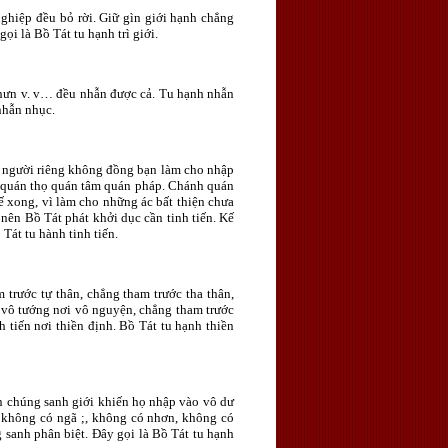
nghiệp đều bỏ rời. Giữ gìn giới hạnh chẳng
i là Bồ Tát tu hạnh trì giới.
 chưn v. v… đều nhẫn được cả. Tu hạnh nhẫn
nhẫn nhục.
ột người riêng không đồng bạn làm cho nhập
rồi quán thọ quán tâm quán pháp. Chánh quán
hế xong, vì làm cho những ác bất thiện chưa
nên Bồ Tát phát khởi dục cần tinh tiến. Kế
Tát tu hành tinh tiến.
 trước tự thân, chẳng tham trước tha thân,
g vô tướng nơi vô nguyện, chẳng tham trước
h tiến nơi thiền định. Bồ Tát tu hạnh thiền
ên chúng sanh giới khiến họ nhập vào vô dư
p không có ngã ;, không có nhơn, không có
sanh phân biệt. Ðây gọi là Bồ Tát tu hạnh