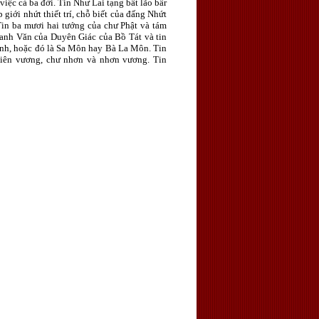
ệc cả ba đời. Tin Như Lai tạng bất lão bấr
 giới nhứt thiết trí, chỗ biết của đấng Nhứt
. Tin ba mươi hai tướng của chư Phật và tám
hanh Văn của Duyên Giác của Bồ Tát và tin
hạnh, hoặc đó là Sa Môn hay Bà La Môn. Tin
 thiên vương, chư nhơn và nhơn vương. Tin