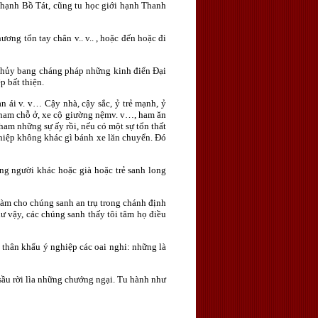
à hạnh Bồ Tát, cũng tu học giới hạnh Thanh
ơng tổn tay chân v.. v.. , hoặc đến hoặc đi
ác hủy bang cháng pháp những kinh điển Ðại
p bất thiện.
an ái v. v… Cậy nhà, cậy sắc, ỷ trẻ mạnh, ỷ
, ham chỗ ở, xe cộ giường nệmv. v…, ham ăn
ham những sự ấy rồi, nếu có một sự tổn thất
ghiệp không khác gì bánh xe lăn chuyển. Ðó
ững người khác hoặc già hoặc trẻ sanh long
 làm cho chúng sanh an trụ trong chánh định
hư vậy, các chúng sanh thấy tôi tâm họ điều
i thân khẩu ý nghiệp các oai nghi: những là
sầu rời lìa những chướng ngại. Tu hành như