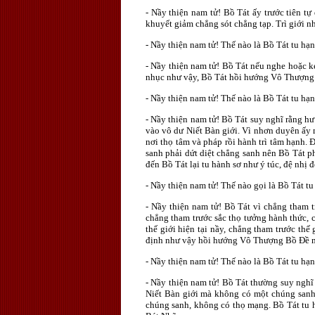
- Nầy thiện nam tử! Bồ Tát ấy trước tiên tự
khuyết giảm chẳng sót chẳng tạp. Trì giới n
- Nầy thiện nam tử! Thế nào là Bồ Tát tu h
- Nầy thiện nam tử! Bồ Tát nếu nghe hoặc k
nhục như vậy, Bồ Tát hồi hướng Vô Thượng 
- Nầy thiện nam tử! Thế nào là Bồ Tát tu hạn
- Nầy thiện nam tử! Bồ Tát suy nghĩ rằng h
vào vô dư Niết Bàn giới. Vì nhơn duyên ấy m
nơi thọ tâm và pháp rồi hành trì tâm hạnh. 
sanh phải dứt diệt chẳng sanh nên Bồ Tát ph
đến Bồ Tát lại tu hành sơ như ý túc, đệ nhị 
- Nầy thiện nam tử! Thế nào gọi là Bồ Tát tu
- Nầy thiện nam tử! Bồ Tát vì chẳng tham t
chẳng tham trước sắc thọ tưởng hành thức, 
thế giới hiện tại nầy, chẳng tham trước thế 
định như vậy hồi hướng Vô Thượng Bồ Ðề mà 
- Nầy thiện nam tử! Thế nào là Bồ Tát tu hạ
- Nầy thiện nam tử! Bồ Tát thường suy nghĩ 
Niết Bàn giới mà không có một chúng sanh 
chúng sanh, không có thọ mạng. Bồ Tát tu 