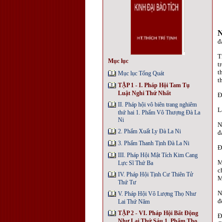
đ
T
Mục lục
t
t
Mục lục Tổng Quát
t
TẬP 1 - I. Pháp Hội Tam Tụ
Luật Nghi Thứ Nhất
Ð
II. Pháp hội vô biên trang nghiêm
L
thứ hai 1. Phẩm Vô Thượng Đà La
Ni
N
2. Phẩm Xuất Ly Đà La Ni
đ
3. Phẩm Thanh Tịnh Đà La Ni
Ð
III. Pháp Hội Mật Tích Kim Cang
M
Lực Sĩ Thứ Ba
c
IV. Pháp Hội Tịnh Cư Thiên Tử
M
Thứ Tư
N
V. Pháp Hội Vô Lượng Thọ Như
đ
Lai Thứ Năm
TẬP 2 - VI. Pháp Hội Bất Động
Ð
Như Lai Thứ Sáu 1. Phẩm Thọ