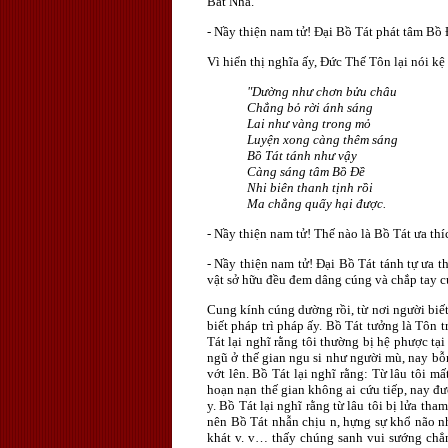
Bát Nhã.
- Nầy thiện nam tử! Ðại Bồ Tát phát tâm Bồ 
Vì hiển thị nghĩa ấy, Ðức Thế Tôn lại nói kệ
"Dường như chơn bửu châu
Chẳng bỏ rời ánh sáng
Lai như vàng trong mỏ
Luyện xong càng thêm sáng
Bồ Tát tánh như vậy
Càng sáng tâm Bồ Ðề
Nhi biên thanh tịnh rồi
Ma chẳng quấy hại được.
- Nầy thiện nam tử! Thế nào là Bồ Tát ưa thí
- Nầy thiện nam tử! Ðại Bồ Tát tánh tự ưa 
vật sở hữu đều đem dâng cúng và chắp tay c
Cung kính cúng dường rồi, từ nơi người biế
biết pháp trì pháp ấy. Bồ Tát tưởng là Tôn
Tát lại nghĩ rằng tôi thường bị hệ phược tạ
ngũ ở thế gian ngu si như người mù, nay bỗ
vớt lên. Bồ Tát lại nghĩ rằng: Từ lâu tôi 
hoạn nạn thế gian không ai cứu tiếp, nay đư
y. Bồ Tát lại nghĩ rằng từ lâu tôi bị lửa 
nên Bồ Tát nhẫn chịu n, hựng sự khổ não n
khát v. v… thấy chúng sanh vui sướng chẳ