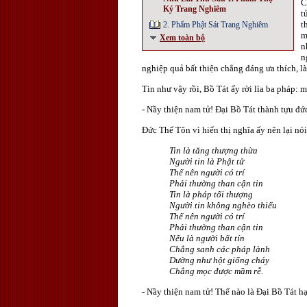
C
Ký Trang Nghiêm
t
t
2. Phẩm Phật Sát Trang Nghiêm
m
Xem toàn bộ
n
n
nghiệp quả bất thiện chẳng đáng ưa thích, là
Tin như vậy rồi, Bồ Tát ấy rời lìa ba pháp: m
- Nầy thiện nam tử! Ðại Bồ Tát thành tựu đức 
Ðức Thế Tôn vì hiển thị nghĩa ấy nên lại nói
Tin là tăng thượng thừa
Người tin là Phật tử
Thế nên người có trí
Phải thường than cận tin
Tin là pháp tối thượng
Người tin không nghèo thiếu
Thế nên người có trí
Phải thường than cận tin
Nếu là người bất tín
Chẳng sanh các pháp lành
Dường như hột giống cháy
Chẳng mọc được mầm rễ.
- Nầy thiện nam tử! Thế nào là Ðại Bồ Tát h