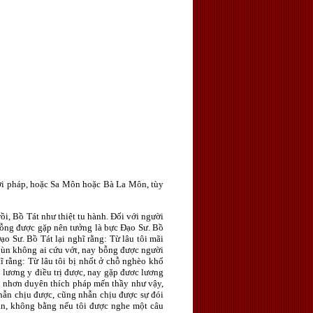
nơi pháp, hoặc Sa Môn hoặc Bà La Môn, tùy
i, Bồ Tát như thiệt tu hành. Ðối với người
 bỗng được gặp nên tưởng là bực Ðạo Sư. Bồ
ạo Sư. Bồ Tát lại nghĩ rằng: Từ lâu tôi mãi
 bùn không ai cứu vớt, nay bỗng được người
ĩ rằng: Từ lâu tôi bị nhốt ở chỗ nghèo khổ
ó lương y điều trị được, nay gặp đươc lương
Vì nhơn duyên thích pháp mến thầy như vậy,
hẫn chịu được, cũng nhẫn chịu được sự đói
an, không bằng nếu tôi được nghe một câu