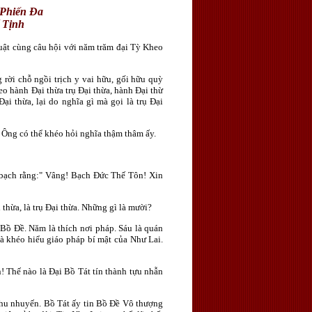
 Phiến Đa
 Tịnh
uật cùng câu hội với năm trăm đại Tỳ Kheo
ời chỗ ngồi trịch y vai hữu, gối hữu quỳ
eo hành Ðại thừa trụ Ðại thừa, hành Ðại thừ
ại thừa, lại do nghĩa gì mà gọi là trụ Ðại
Ông có thể khéo hỏi nghĩa thậm thâm ấy.
bạch rằng:" Vâng! Bạch Ðức Thế Tôn! Xin
thừa, là trụ Ðại thừa. Những gì là mười?
m Bồ Ðề. Năm là thích nơi pháp. Sáu là quán
à khéo hiểu giáo pháp bí mật của Như Lai.
Thế nào là Ðại Bồ Tát tín thành tựu nhẫn
hu nhuyến. Bồ Tát ấy tin Bồ Ðề Vô thượng