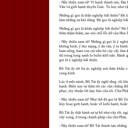
- Nầy thiện nam tử! Vì hạnh thành tựu, Ðại 
Văn và giới hạnh duyên Giác. Tu học như vậy 
Những gì gọi là thân nghiệp bất thiện? Ðó l
làm những sự khi tlăng. Ðó gọi là nghiệp bất
Những gì gọi là khẩu nghiệp bất thiện? Ðó 
thừa thậm thâm, rao nói chỗ lỗi dở của Hòa 
- Nầy thiện nam tử! Những gì gọi là ý nghiệ
không bịnh, ỷ thọ mạng, ỷ đa văn, ỷ tu hành
ham uống, ham con cái trâu bò cày cấy làm ăn
thì trong long sanh lo buồn khổ não. Hành 
gọi là ý nghiệp bất thiện.
Bồ Tát ấy rời lìa ác nghiệp nơi thân khẩu 
cung kính.
Lúc ở một mình, Bồ Tát ấy nghĩ rằng: tôi kh
hạnh. Hiện nay tự thân tôi các căn chẳng đi
phục, tùy thuận lời dạy bảo của tôi. Chư Ph
- Nầy thiện nam tử! Như thế đó gọi là Bồ Tát
hủy hoại giới hạnh, hoặc về kiến hạnh, hoặc
Bồ Tát ấy thật hành sự tự hổ như vậy rồi, n
vậy xong, ở trong chánh pháp của chư Phật, 
- Nầy thiện nam tử! Bồ Tát thành tựu những 