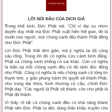
LỜI NÓI ÐẦU CỦA DỊCH GIẢ
T
rong khế kinh, Đức Phật nói. "Chỉ vì đại sự nhơn
duyên duy nhất mà Đức Phật xuất hiện thế gian, đó là
muốn mọi người, mọi chúng sanh đều thành Phật đồng
như Đức Phật".
Lời Đức Phật thật đơn giản, mà ý nghĩa lại tột cùng
sâu rộng. Trong lời đó có nghĩa cứu cánh bình đẳng.
Phật và chúng sanh không có sai khác. Còn có nghĩa
là hiện tại mỗi chúng sanh đều có đủ tánh đức đồng
như Phật. Cũng có nghĩa là nếu chúng sanh có lòng tin
thanh tịnh, y giáo phụng hành thì quyết sẽ thành Phật,
như trong đại thừa, Kinh thường có câu, chính Đức
Phật dạy. "Các ngưòì là Phật sẽ thành, còn chư phật là
Phật đã thành.
Vì thấy rõ tất cả chúng sanh đều có khả năng thành
Phật nên Đức Phật ra đời, dùng thân khẩu truyền cho