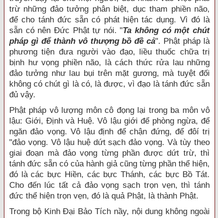
trừ những đảo tưởng phân biệt, dục tham phiền não,
để cho tánh đức sẵn có phát hiện tác dụng. Vì đó là
sẵn có nên Đức Phật tự nói. "
Ta không có một chút
pháp gì để thành vô thượng bồ đề cả
". Phật pháp là
phương tiện đưa người vào đạo, liều thuốc chữa trị
bịnh hư vọng phiền não, là cách thức rửa lau những
đảo tưởng như lau bụi trên mặt gương, mà tuyệt đối
không có chút gì là có, là được, vì đạo là tánh đức sẵn
đủ vậy.
Phật pháp vô lượng môn cô đọng lại trong ba môn vô
lậu: Giới, Định và Huệ. Vô lậu giới để phòng ngừa, để
ngăn đảo vọng. Vô lậu định để chận đứng, để đôí trị
"đảo vọng. Vô lậu huệ dứt sạch đảo vọng. Và tùy theo
giai đoạn mà đảo vọng từng phần được dứt trừ, thì
tánh đức sẵn có của hành giả cũng từng phần thể hiện,
đó là các bực Hiền, các bực Thánh, các bực Bồ Tát.
Cho đến lúc tất cả đảo vọng sạch trọn vẹn, thì tánh
đức thể hiện trọn vẹn, đó là quả Phật, là thành Phật.
Trong bộ Kinh Đại Bảo Tích nầy, nội dung không ngoài