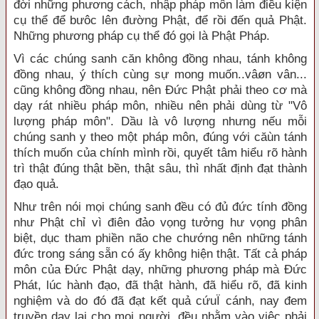
đời những phương cách, nhập pháp môn làm điều kiện
cụ thể để bưôc lên đường Phật, để rồi đến quả Phật.
Những phương pháp cụ thể đó gọi là Phật Pháp.
Vì các chúng sanh căn không đồng nhau, tánh không
đồng nhau, ý thích cùng sự mong muốn..vâøn vân...
cũng không đồng nhau, nên Đức Phật phải theo cơ mà
dạy rát nhiều pháp môn, nhiều nên phải dùng từ "Vô
lượng pháp môn". Dầu là vô lượng nhưng nếu mỗi
chúng sanh y theo một pháp môn, đúng với căùn tánh
thích muốn của chính mình rồi, quyết tâm hiểu rõ hành
trì thật đúng thật bền, thật sâu, thì nhất định đạt thành
đạo quả.
Như trên nói mọi chúng sanh đều có đủ đức tính đồng
như Phật chỉ vì điên đảo vọng tưởng hư vọng phân
biệt, dục tham phiền não che chướng nên những tánh
đức trong sáng sẵn có ấy không hiện thật. Tất cả pháp
môn của Đức Phật dạy, những phương pháp mà Đức
Phát, lúc hành đạo, đã thật hành, đã hiểu rõ, đã kinh
nghiệm và do đó đã đạt kết quả cứuÏ cánh, nay đem
truyền dạy lại cho mọi người, đều nhằm vào việc phải