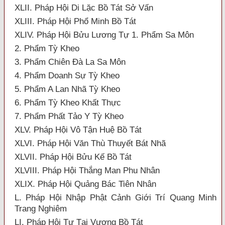
XLII. Pháp Hội Di Lặc Bồ Tát Sở Vấn
XLIII. Pháp Hội Phổ Minh Bồ Tát
XLIV. Pháp Hội Bửu Lương Tự 1. Phẩm Sa Môn
2. Phẩm Tỳ Kheo
3. Phẩm Chiên Đà La Sa Môn
4. Phẩm Doanh Sự Tỳ Kheo
5. Phẩm A Lan Nhã Tỳ Kheo
6. Phẩm Tỳ Kheo Khất Thực
7. Phẩm Phất Tảo Y Tỳ Kheo
XLV. Pháp Hội Vô Tận Huệ Bồ Tát
XLVI. Pháp Hội Văn Thù Thuyết Bát Nhã
XLVII. Pháp Hội Bửu Kế Bồ Tát
XLVIII. Pháp Hội Thắng Man Phu Nhân
XLIX. Pháp Hội Quảng Bác Tiên Nhân
L. Pháp Hội Nhập Phật Cảnh Giới Trí Quang Minh
Trang Nghiêm
LI. Pháp Hội Tự Tại Vương Bồ Tát