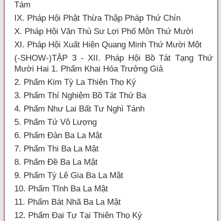
Tám
IX. Pháp Hội Phật Thừa Thập Pháp Thứ Chín
X. Pháp Hội Văn Thù Sư Lợi Phố Môn Thứ Mười
XI. Pháp Hội Xuất Hiện Quang Minh Thứ Mười Một
(-SHOW-)TẬP 3 - XII. Pháp Hội Bồ Tát Tạng Thứ
Mười Hai 1. Phẩm Khai Hóa Trưởng Giả
2. Phẩm Kim Tỳ La Thiên Thọ Ký
3. Phẩm Thí Nghiệm Bồ Tát Thứ Ba
4. Phẩm Như Lai Bất Tư Nghì Tánh
5. Phẩm Tứ Vô Lượng
6. Phẩm Đàn Ba La Mật
7. Phẩm Thi Ba La Mật
8. Phẩm Đề Ba La Mật
9. Phẩm Tỳ Lê Gia Ba La Mật
10. Phẩm Tĩnh Ba La Mật
11. Phẩm Bát Nhã Ba La Mật
12. Phẩm Đại Tự Tại Thiên Thọ Ký