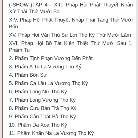
(-SHOW-)TẬP 4 - XIII. Pháp Hội Phật Thuyết Nhân
Xử Thái Thứ Mười Ba
XIV. Pháp Hội Phật Thuyết Nhập Thai Tạng Thứ Mười
Bốn
XV. Pháp Hội Văn Thù Sư Lợi Thọ Ký Thứ Mười Lăm
XVI. Pháp Hội Bồ Tát Kiến Thiệt Thứ Mười Sáu 1.
Phẩm Tự
2. Phẩm Tịnh Phạn Vương Đến Phật
3. Phẩm A Tu La Vương Thọ Ký
4. Phẩm Bốn Sự
5. Phẩm Ca Lâu La Vương Thọ Ký
6. Phẩm Long Nữ Thọ Ký
7. Phẩm Long Vương Thọ Ký
8. Phẩm Cưu Bàn Trà Thọ Ký
9. Phẩm Càn Thát Bà Thọ Ký
10. Phẩm Dạ Xoa Thọ Ký
11. Phẩm Khấn Na La Vương Thọ Ký