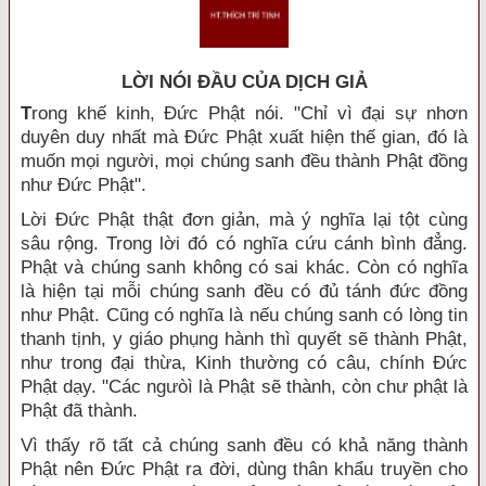
LỜI NÓI ÐẦU CỦA DỊCH GIẢ
T
rong khế kinh, Đức Phật nói. "Chỉ vì đại sự nhơn
duyên duy nhất mà Đức Phật xuất hiện thế gian, đó là
muốn mọi người, mọi chúng sanh đều thành Phật đồng
như Đức Phật".
Lời Đức Phật thật đơn giản, mà ý nghĩa lại tột cùng
sâu rộng. Trong lời đó có nghĩa cứu cánh bình đẳng.
Phật và chúng sanh không có sai khác. Còn có nghĩa
là hiện tại mỗi chúng sanh đều có đủ tánh đức đồng
như Phật. Cũng có nghĩa là nếu chúng sanh có lòng tin
thanh tịnh, y giáo phụng hành thì quyết sẽ thành Phật,
như trong đại thừa, Kinh thường có câu, chính Đức
Phật dạy. "Các ngưòì là Phật sẽ thành, còn chư phật là
Phật đã thành.
Vì thấy rõ tất cả chúng sanh đều có khả năng thành
Phật nên Đức Phật ra đời, dùng thân khẩu truyền cho