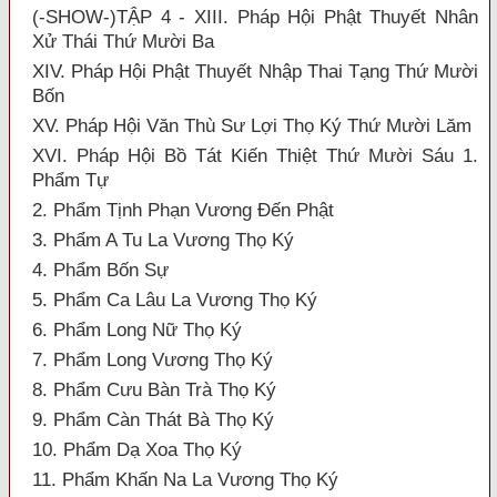
(-SHOW-)TẬP 4 - XIII. Pháp Hội Phật Thuyết Nhân
Xử Thái Thứ Mười Ba
XIV. Pháp Hội Phật Thuyết Nhập Thai Tạng Thứ Mười
Bốn
XV. Pháp Hội Văn Thù Sư Lợi Thọ Ký Thứ Mười Lăm
XVI. Pháp Hội Bồ Tát Kiến Thiệt Thứ Mười Sáu 1.
Phẩm Tự
2. Phẩm Tịnh Phạn Vương Đến Phật
3. Phẩm A Tu La Vương Thọ Ký
4. Phẩm Bốn Sự
5. Phẩm Ca Lâu La Vương Thọ Ký
6. Phẩm Long Nữ Thọ Ký
7. Phẩm Long Vương Thọ Ký
8. Phẩm Cưu Bàn Trà Thọ Ký
9. Phẩm Càn Thát Bà Thọ Ký
10. Phẩm Dạ Xoa Thọ Ký
11. Phẩm Khấn Na La Vương Thọ Ký