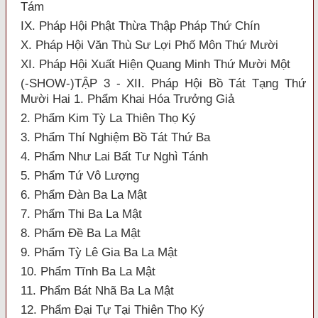
Tám
IX. Pháp Hội Phật Thừa Thập Pháp Thứ Chín
X. Pháp Hội Văn Thù Sư Lợi Phố Môn Thứ Mười
XI. Pháp Hội Xuất Hiện Quang Minh Thứ Mười Một
(-SHOW-)TẬP 3 - XII. Pháp Hội Bồ Tát Tạng Thứ
Mười Hai 1. Phẩm Khai Hóa Trưởng Giả
2. Phẩm Kim Tỳ La Thiên Thọ Ký
3. Phẩm Thí Nghiệm Bồ Tát Thứ Ba
4. Phẩm Như Lai Bất Tư Nghì Tánh
5. Phẩm Tứ Vô Lượng
6. Phẩm Đàn Ba La Mật
7. Phẩm Thi Ba La Mật
8. Phẩm Đề Ba La Mật
9. Phẩm Tỳ Lê Gia Ba La Mật
10. Phẩm Tĩnh Ba La Mật
11. Phẩm Bát Nhã Ba La Mật
12. Phẩm Đại Tự Tại Thiên Thọ Ký