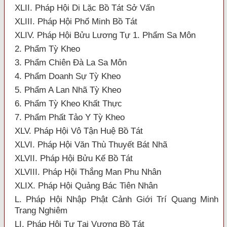
XLII. Pháp Hội Di Lặc Bồ Tát Sở Vấn
XLIII. Pháp Hội Phổ Minh Bồ Tát
XLIV. Pháp Hội Bửu Lương Tự 1. Phẩm Sa Môn
2. Phẩm Tỳ Kheo
3. Phẩm Chiên Đà La Sa Môn
4. Phẩm Doanh Sự Tỳ Kheo
5. Phẩm A Lan Nhã Tỳ Kheo
6. Phẩm Tỳ Kheo Khất Thực
7. Phẩm Phất Tảo Y Tỳ Kheo
XLV. Pháp Hội Vô Tận Huệ Bồ Tát
XLVI. Pháp Hội Văn Thù Thuyết Bát Nhã
XLVII. Pháp Hội Bửu Kế Bồ Tát
XLVIII. Pháp Hội Thắng Man Phu Nhân
XLIX. Pháp Hội Quảng Bác Tiên Nhân
L. Pháp Hội Nhập Phật Cảnh Giới Trí Quang Minh
Trang Nghiêm
LI. Pháp Hội Tự Tại Vương Bồ Tát