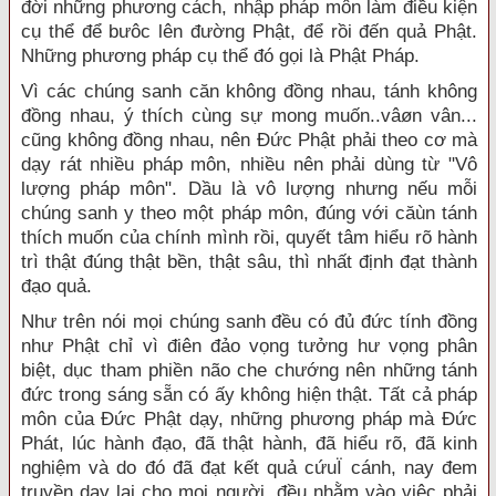
đời những phương cách, nhập pháp môn làm điều kiện
cụ thể để bưôc lên đường Phật, để rồi đến quả Phật.
Những phương pháp cụ thể đó gọi là Phật Pháp.
Vì các chúng sanh căn không đồng nhau, tánh không
đồng nhau, ý thích cùng sự mong muốn..vâøn vân...
cũng không đồng nhau, nên Đức Phật phải theo cơ mà
dạy rát nhiều pháp môn, nhiều nên phải dùng từ "Vô
lượng pháp môn". Dầu là vô lượng nhưng nếu mỗi
chúng sanh y theo một pháp môn, đúng với căùn tánh
thích muốn của chính mình rồi, quyết tâm hiểu rõ hành
trì thật đúng thật bền, thật sâu, thì nhất định đạt thành
đạo quả.
Như trên nói mọi chúng sanh đều có đủ đức tính đồng
như Phật chỉ vì điên đảo vọng tưởng hư vọng phân
biệt, dục tham phiền não che chướng nên những tánh
đức trong sáng sẵn có ấy không hiện thật. Tất cả pháp
môn của Đức Phật dạy, những phương pháp mà Đức
Phát, lúc hành đạo, đã thật hành, đã hiểu rõ, đã kinh
nghiệm và do đó đã đạt kết quả cứuÏ cánh, nay đem
truyền dạy lại cho mọi người, đều nhằm vào việc phải