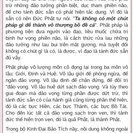
trừ những đảo tưởng phân biệt, dục tham phiền não,
để cho tánh đức sẵn có phát hiện tác dụng. Vì đó là
sẵn có nên Đức Phật tự nói. "
Ta không có một chút
pháp gì để thành vô thượng bồ đề cả
". Phật pháp là
phương tiện đưa người vào đạo, liều thuốc chữa trị
bịnh hư vọng phiền não, là cách thức rửa lau những
đảo tưởng như lau bụi trên mặt gương, mà tuyệt đối
không có chút gì là có, là được, vì đạo là tánh đức sẵn
đủ vậy.
Phật pháp vô lượng môn cô đọng lại trong ba môn vô
lậu: Giới, Định và Huệ. Vô lậu giới để phòng ngừa, để
ngăn đảo vọng. Vô lậu định để chận đứng, để đôí trị
"đảo vọng. Vô lậu huệ dứt sạch đảo vọng. Và tùy theo
giai đoạn mà đảo vọng từng phần được dứt trừ, thì
tánh đức sẵn có của hành giả cũng từng phần thể hiện,
đó là các bực Hiền, các bực Thánh, các bực Bồ Tát.
Cho đến lúc tất cả đảo vọng sạch trọn vẹn, thì tánh
đức thể hiện trọn vẹn, đó là quả Phật, là thành Phật.
Trong bộ Kinh Đại Bảo Tích nầy, nội dung không ngoài