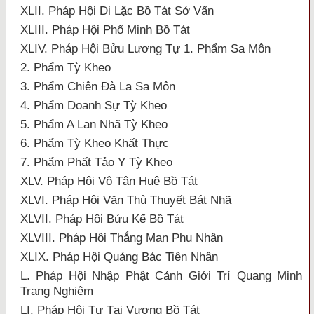
XLII. Pháp Hội Di Lặc Bồ Tát Sở Vấn
XLIII. Pháp Hội Phổ Minh Bồ Tát
XLIV. Pháp Hội Bửu Lương Tự 1. Phẩm Sa Môn
2. Phẩm Tỳ Kheo
3. Phẩm Chiên Đà La Sa Môn
4. Phẩm Doanh Sự Tỳ Kheo
5. Phẩm A Lan Nhã Tỳ Kheo
6. Phẩm Tỳ Kheo Khất Thực
7. Phẩm Phất Tảo Y Tỳ Kheo
XLV. Pháp Hội Vô Tận Huệ Bồ Tát
XLVI. Pháp Hội Văn Thù Thuyết Bát Nhã
XLVII. Pháp Hội Bửu Kế Bồ Tát
XLVIII. Pháp Hội Thắng Man Phu Nhân
XLIX. Pháp Hội Quảng Bác Tiên Nhân
L. Pháp Hội Nhập Phật Cảnh Giới Trí Quang Minh
Trang Nghiêm
LI. Pháp Hội Tự Tại Vương Bồ Tát