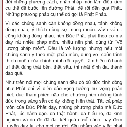
đời những phương cách, nhập pháp môn làm điều kiện
cụ thể để bưôc lên đường Phật, để rồi đến quả Phật.
Những phương pháp cụ thể đó gọi là Phật Pháp.
Vì các chúng sanh căn không đồng nhau, tánh không
đồng nhau, ý thích cùng sự mong muốn..vâøn vân...
cũng không đồng nhau, nên Đức Phật phải theo cơ mà
dạy rát nhiều pháp môn, nhiều nên phải dùng từ "Vô
lượng pháp môn". Dầu là vô lượng nhưng nếu mỗi
chúng sanh y theo một pháp môn, đúng với căùn tánh
thích muốn của chính mình rồi, quyết tâm hiểu rõ hành
trì thật đúng thật bền, thật sâu, thì nhất định đạt thành
đạo quả.
Như trên nói mọi chúng sanh đều có đủ đức tính đồng
như Phật chỉ vì điên đảo vọng tưởng hư vọng phân
biệt, dục tham phiền não che chướng nên những tánh
đức trong sáng sẵn có ấy không hiện thật. Tất cả pháp
môn của Đức Phật dạy, những phương pháp mà Đức
Phát, lúc hành đạo, đã thật hành, đã hiểu rõ, đã kinh
nghiệm và do đó đã đạt kết quả cứuÏ cánh, nay đem
truyền dạy lại cho mọi người, đều nhằm vào việc phải