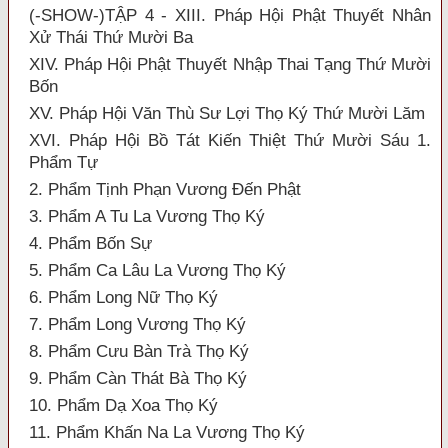
(-SHOW-)TẬP 4 - XIII. Pháp Hội Phật Thuyết Nhân
Xử Thái Thứ Mười Ba
XIV. Pháp Hội Phật Thuyết Nhập Thai Tạng Thứ Mười
Bốn
XV. Pháp Hội Văn Thù Sư Lợi Thọ Ký Thứ Mười Lăm
XVI. Pháp Hội Bồ Tát Kiến Thiệt Thứ Mười Sáu 1.
Phẩm Tự
2. Phẩm Tịnh Phạn Vương Đến Phật
3. Phẩm A Tu La Vương Thọ Ký
4. Phẩm Bốn Sự
5. Phẩm Ca Lâu La Vương Thọ Ký
6. Phẩm Long Nữ Thọ Ký
7. Phẩm Long Vương Thọ Ký
8. Phẩm Cưu Bàn Trà Thọ Ký
9. Phẩm Càn Thát Bà Thọ Ký
10. Phẩm Dạ Xoa Thọ Ký
11. Phẩm Khấn Na La Vương Thọ Ký