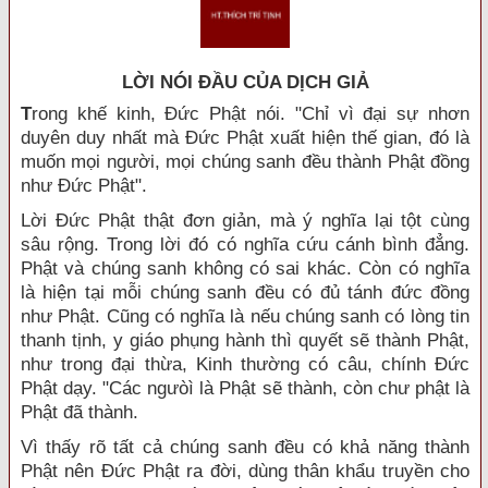
LỜI NÓI ÐẦU CỦA DỊCH GIẢ
T
rong khế kinh, Đức Phật nói. "Chỉ vì đại sự nhơn
duyên duy nhất mà Đức Phật xuất hiện thế gian, đó là
muốn mọi người, mọi chúng sanh đều thành Phật đồng
như Đức Phật".
Lời Đức Phật thật đơn giản, mà ý nghĩa lại tột cùng
sâu rộng. Trong lời đó có nghĩa cứu cánh bình đẳng.
Phật và chúng sanh không có sai khác. Còn có nghĩa
là hiện tại mỗi chúng sanh đều có đủ tánh đức đồng
như Phật. Cũng có nghĩa là nếu chúng sanh có lòng tin
thanh tịnh, y giáo phụng hành thì quyết sẽ thành Phật,
như trong đại thừa, Kinh thường có câu, chính Đức
Phật dạy. "Các ngưòì là Phật sẽ thành, còn chư phật là
Phật đã thành.
Vì thấy rõ tất cả chúng sanh đều có khả năng thành
Phật nên Đức Phật ra đời, dùng thân khẩu truyền cho