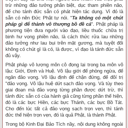
trừ những đảo tưởng phân biệt, dục tham phiền não,
để cho tánh đức sẵn có phát hiện tác dụng. Vì đó là
sẵn có nên Đức Phật tự nói. "
Ta không có một chút
pháp gì để thành vô thượng bồ đề cả
". Phật pháp là
phương tiện đưa người vào đạo, liều thuốc chữa trị
bịnh hư vọng phiền não, là cách thức rửa lau những
đảo tưởng như lau bụi trên mặt gương, mà tuyệt đối
không có chút gì là có, là được, vì đạo là tánh đức sẵn
đủ vậy.
Phật pháp vô lượng môn cô đọng lại trong ba môn vô
lậu: Giới, Định và Huệ. Vô lậu giới để phòng ngừa, để
ngăn đảo vọng. Vô lậu định để chận đứng, để đôí trị
"đảo vọng. Vô lậu huệ dứt sạch đảo vọng. Và tùy theo
giai đoạn mà đảo vọng từng phần được dứt trừ, thì
tánh đức sẵn có của hành giả cũng từng phần thể hiện,
đó là các bực Hiền, các bực Thánh, các bực Bồ Tát.
Cho đến lúc tất cả đảo vọng sạch trọn vẹn, thì tánh
đức thể hiện trọn vẹn, đó là quả Phật, là thành Phật.
Trong bộ Kinh Đại Bảo Tích nầy, nội dung không ngoài