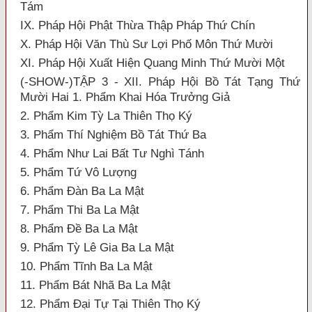
Tám
IX. Pháp Hội Phật Thừa Thập Pháp Thứ Chín
X. Pháp Hội Văn Thù Sư Lợi Phố Môn Thứ Mười
XI. Pháp Hội Xuất Hiện Quang Minh Thứ Mười Một
(-SHOW-)TẬP 3 - XII. Pháp Hội Bồ Tát Tạng Thứ
Mười Hai 1. Phẩm Khai Hóa Trưởng Giả
2. Phẩm Kim Tỳ La Thiên Thọ Ký
3. Phẩm Thí Nghiệm Bồ Tát Thứ Ba
4. Phẩm Như Lai Bất Tư Nghì Tánh
5. Phẩm Tứ Vô Lượng
6. Phẩm Đàn Ba La Mật
7. Phẩm Thi Ba La Mật
8. Phẩm Đề Ba La Mật
9. Phẩm Tỳ Lê Gia Ba La Mật
10. Phẩm Tĩnh Ba La Mật
11. Phẩm Bát Nhã Ba La Mật
12. Phẩm Đại Tự Tại Thiên Thọ Ký