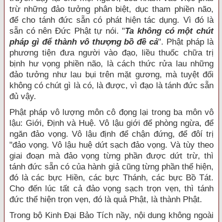
trừ những đảo tưởng phân biệt, dục tham phiền não,
để cho tánh đức sẵn có phát hiện tác dụng. Vì đó là
sẵn có nên Đức Phật tự nói. "
Ta không có một chút
pháp gì để thành vô thượng bồ đề cả
". Phật pháp là
phương tiện đưa người vào đạo, liều thuốc chữa trị
bịnh hư vọng phiền não, là cách thức rửa lau những
đảo tưởng như lau bụi trên mặt gương, mà tuyệt đối
không có chút gì là có, là được, vì đạo là tánh đức sẵn
đủ vậy.
Phật pháp vô lượng môn cô đọng lại trong ba môn vô
lậu: Giới, Định và Huệ. Vô lậu giới để phòng ngừa, để
ngăn đảo vọng. Vô lậu định để chận đứng, để đôí trị
"đảo vọng. Vô lậu huệ dứt sạch đảo vọng. Và tùy theo
giai đoạn mà đảo vọng từng phần được dứt trừ, thì
tánh đức sẵn có của hành giả cũng từng phần thể hiện,
đó là các bực Hiền, các bực Thánh, các bực Bồ Tát.
Cho đến lúc tất cả đảo vọng sạch trọn vẹn, thì tánh
đức thể hiện trọn vẹn, đó là quả Phật, là thành Phật.
Trong bộ Kinh Đại Bảo Tích nầy, nội dung không ngoài