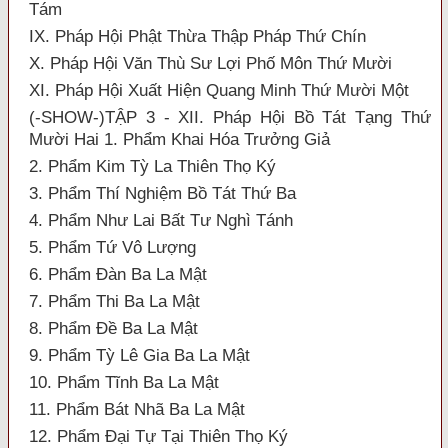
Tám
IX. Pháp Hội Phật Thừa Thập Pháp Thứ Chín
X. Pháp Hội Văn Thù Sư Lợi Phố Môn Thứ Mười
XI. Pháp Hội Xuất Hiện Quang Minh Thứ Mười Một
(-SHOW-)TẬP 3 - XII. Pháp Hội Bồ Tát Tạng Thứ
Mười Hai 1. Phẩm Khai Hóa Trưởng Giả
2. Phẩm Kim Tỳ La Thiên Thọ Ký
3. Phẩm Thí Nghiệm Bồ Tát Thứ Ba
4. Phẩm Như Lai Bất Tư Nghì Tánh
5. Phẩm Tứ Vô Lượng
6. Phẩm Đàn Ba La Mật
7. Phẩm Thi Ba La Mật
8. Phẩm Đề Ba La Mật
9. Phẩm Tỳ Lê Gia Ba La Mật
10. Phẩm Tĩnh Ba La Mật
11. Phẩm Bát Nhã Ba La Mật
12. Phẩm Đại Tự Tại Thiên Thọ Ký