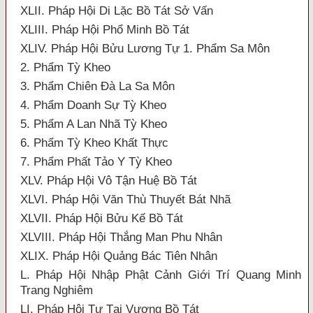
XLII. Pháp Hội Di Lặc Bồ Tát Sở Vấn
XLIII. Pháp Hội Phổ Minh Bồ Tát
XLIV. Pháp Hội Bửu Lương Tự 1. Phẩm Sa Môn
2. Phẩm Tỳ Kheo
3. Phẩm Chiên Đà La Sa Môn
4. Phẩm Doanh Sự Tỳ Kheo
5. Phẩm A Lan Nhã Tỳ Kheo
6. Phẩm Tỳ Kheo Khất Thực
7. Phẩm Phất Tảo Y Tỳ Kheo
XLV. Pháp Hội Vô Tận Huệ Bồ Tát
XLVI. Pháp Hội Văn Thù Thuyết Bát Nhã
XLVII. Pháp Hội Bửu Kế Bồ Tát
XLVIII. Pháp Hội Thắng Man Phu Nhân
XLIX. Pháp Hội Quảng Bác Tiên Nhân
L. Pháp Hội Nhập Phật Cảnh Giới Trí Quang Minh
Trang Nghiêm
LI. Pháp Hội Tự Tại Vương Bồ Tát