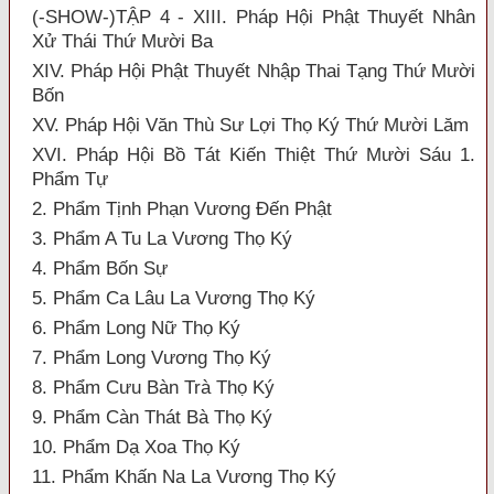
(-SHOW-)TẬP 4 - XIII. Pháp Hội Phật Thuyết Nhân
Xử Thái Thứ Mười Ba
XIV. Pháp Hội Phật Thuyết Nhập Thai Tạng Thứ Mười
Bốn
XV. Pháp Hội Văn Thù Sư Lợi Thọ Ký Thứ Mười Lăm
XVI. Pháp Hội Bồ Tát Kiến Thiệt Thứ Mười Sáu 1.
Phẩm Tự
2. Phẩm Tịnh Phạn Vương Đến Phật
3. Phẩm A Tu La Vương Thọ Ký
4. Phẩm Bốn Sự
5. Phẩm Ca Lâu La Vương Thọ Ký
6. Phẩm Long Nữ Thọ Ký
7. Phẩm Long Vương Thọ Ký
8. Phẩm Cưu Bàn Trà Thọ Ký
9. Phẩm Càn Thát Bà Thọ Ký
10. Phẩm Dạ Xoa Thọ Ký
11. Phẩm Khấn Na La Vương Thọ Ký