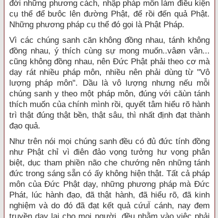
đời những phương cách, nhập pháp môn làm điều kiện
cụ thể để bưôc lên đường Phật, để rồi đến quả Phật.
Những phương pháp cụ thể đó gọi là Phật Pháp.
Vì các chúng sanh căn không đồng nhau, tánh không
đồng nhau, ý thích cùng sự mong muốn..vâøn vân...
cũng không đồng nhau, nên Đức Phật phải theo cơ mà
dạy rát nhiều pháp môn, nhiều nên phải dùng từ "Vô
lượng pháp môn". Dầu là vô lượng nhưng nếu mỗi
chúng sanh y theo một pháp môn, đúng với căùn tánh
thích muốn của chính mình rồi, quyết tâm hiểu rõ hành
trì thật đúng thật bền, thật sâu, thì nhất định đạt thành
đạo quả.
Như trên nói mọi chúng sanh đều có đủ đức tính đồng
như Phật chỉ vì điên đảo vọng tưởng hư vọng phân
biệt, dục tham phiền não che chướng nên những tánh
đức trong sáng sẵn có ấy không hiện thật. Tất cả pháp
môn của Đức Phật dạy, những phương pháp mà Đức
Phát, lúc hành đạo, đã thật hành, đã hiểu rõ, đã kinh
nghiệm và do đó đã đạt kết quả cứuÏ cánh, nay đem
truyền dạy lại cho mọi người, đều nhằm vào việc phải