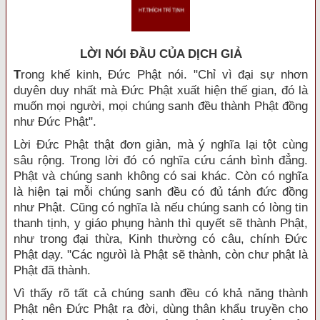
LỜI NÓI ÐẦU CỦA DỊCH GIẢ
T
rong khế kinh, Đức Phật nói. "Chỉ vì đại sự nhơn
duyên duy nhất mà Đức Phật xuất hiện thế gian, đó là
muốn mọi người, mọi chúng sanh đều thành Phật đồng
như Đức Phật".
Lời Đức Phật thật đơn giản, mà ý nghĩa lại tột cùng
sâu rộng. Trong lời đó có nghĩa cứu cánh bình đẳng.
Phật và chúng sanh không có sai khác. Còn có nghĩa
là hiện tại mỗi chúng sanh đều có đủ tánh đức đồng
như Phật. Cũng có nghĩa là nếu chúng sanh có lòng tin
thanh tịnh, y giáo phụng hành thì quyết sẽ thành Phật,
như trong đại thừa, Kinh thường có câu, chính Đức
Phật dạy. "Các ngưòì là Phật sẽ thành, còn chư phật là
Phật đã thành.
Vì thấy rõ tất cả chúng sanh đều có khả năng thành
Phật nên Đức Phật ra đời, dùng thân khẩu truyền cho