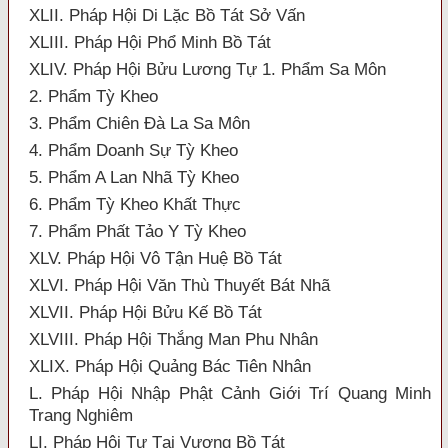
XLII. Pháp Hội Di Lặc Bồ Tát Sở Vấn
XLIII. Pháp Hội Phổ Minh Bồ Tát
XLIV. Pháp Hội Bửu Lương Tự 1. Phẩm Sa Môn
2. Phẩm Tỳ Kheo
3. Phẩm Chiên Đà La Sa Môn
4. Phẩm Doanh Sự Tỳ Kheo
5. Phẩm A Lan Nhã Tỳ Kheo
6. Phẩm Tỳ Kheo Khất Thực
7. Phẩm Phất Tảo Y Tỳ Kheo
XLV. Pháp Hội Vô Tận Huệ Bồ Tát
XLVI. Pháp Hội Văn Thù Thuyết Bát Nhã
XLVII. Pháp Hội Bửu Kế Bồ Tát
XLVIII. Pháp Hội Thắng Man Phu Nhân
XLIX. Pháp Hội Quảng Bác Tiên Nhân
L. Pháp Hội Nhập Phật Cảnh Giới Trí Quang Minh
Trang Nghiêm
LI. Pháp Hội Tự Tại Vương Bồ Tát