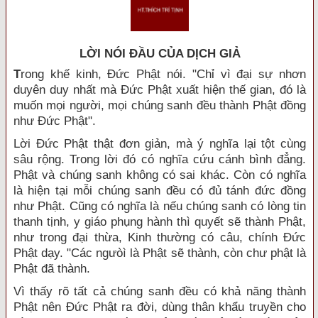
LỜI NÓI ÐẦU CỦA DỊCH GIẢ
T
rong khế kinh, Đức Phật nói. "Chỉ vì đại sự nhơn
duyên duy nhất mà Đức Phật xuất hiện thế gian, đó là
muốn mọi người, mọi chúng sanh đều thành Phật đồng
như Đức Phật".
Lời Đức Phật thật đơn giản, mà ý nghĩa lại tột cùng
sâu rộng. Trong lời đó có nghĩa cứu cánh bình đẳng.
Phật và chúng sanh không có sai khác. Còn có nghĩa
là hiện tại mỗi chúng sanh đều có đủ tánh đức đồng
như Phật. Cũng có nghĩa là nếu chúng sanh có lòng tin
thanh tịnh, y giáo phụng hành thì quyết sẽ thành Phật,
như trong đại thừa, Kinh thường có câu, chính Đức
Phật dạy. "Các ngưòì là Phật sẽ thành, còn chư phật là
Phật đã thành.
Vì thấy rõ tất cả chúng sanh đều có khả năng thành
Phật nên Đức Phật ra đời, dùng thân khẩu truyền cho