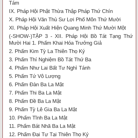
Tám
IX. Pháp Hội Phật Thừa Thập Pháp Thứ Chín
X. Pháp Hội Văn Thù Sư Lợi Phố Môn Thứ Mười
XI. Pháp Hội Xuất Hiện Quang Minh Thứ Mười Một
(-SHOW-)TẬP 3 - XII. Pháp Hội Bồ Tát Tạng Thứ
Mười Hai 1. Phẩm Khai Hóa Trưởng Giả
2. Phẩm Kim Tỳ La Thiên Thọ Ký
3. Phẩm Thí Nghiệm Bồ Tát Thứ Ba
4. Phẩm Như Lai Bất Tư Nghì Tánh
5. Phẩm Tứ Vô Lượng
6. Phẩm Đàn Ba La Mật
7. Phẩm Thi Ba La Mật
8. Phẩm Đề Ba La Mật
9. Phẩm Tỳ Lê Gia Ba La Mật
10. Phẩm Tĩnh Ba La Mật
11. Phẩm Bát Nhã Ba La Mật
12. Phẩm Đại Tự Tại Thiên Thọ Ký