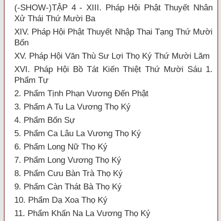
(-SHOW-)TẬP 4 - XIII. Pháp Hội Phật Thuyết Nhân
Xử Thái Thứ Mười Ba
XIV. Pháp Hội Phật Thuyết Nhập Thai Tạng Thứ Mười
Bốn
XV. Pháp Hội Văn Thù Sư Lợi Thọ Ký Thứ Mười Lăm
XVI. Pháp Hội Bồ Tát Kiến Thiệt Thứ Mười Sáu 1.
Phẩm Tự
2. Phẩm Tịnh Phạn Vương Đến Phật
3. Phẩm A Tu La Vương Thọ Ký
4. Phẩm Bốn Sự
5. Phẩm Ca Lâu La Vương Thọ Ký
6. Phẩm Long Nữ Thọ Ký
7. Phẩm Long Vương Thọ Ký
8. Phẩm Cưu Bàn Trà Thọ Ký
9. Phẩm Càn Thát Bà Thọ Ký
10. Phẩm Dạ Xoa Thọ Ký
11. Phẩm Khấn Na La Vương Thọ Ký