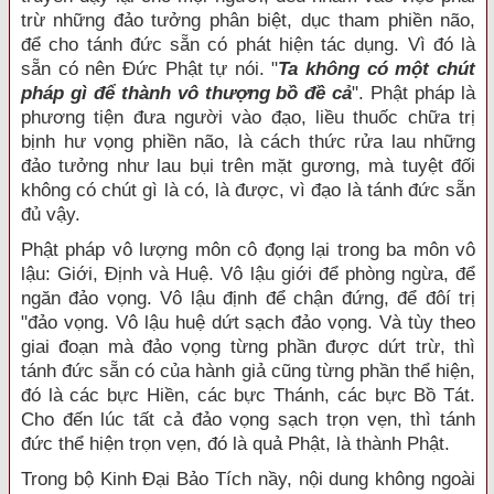
trừ những đảo tưởng phân biệt, dục tham phiền não,
để cho tánh đức sẵn có phát hiện tác dụng. Vì đó là
sẵn có nên Đức Phật tự nói. "
Ta không có một chút
pháp gì để thành vô thượng bồ đề cả
". Phật pháp là
phương tiện đưa người vào đạo, liều thuốc chữa trị
bịnh hư vọng phiền não, là cách thức rửa lau những
đảo tưởng như lau bụi trên mặt gương, mà tuyệt đối
không có chút gì là có, là được, vì đạo là tánh đức sẵn
đủ vậy.
Phật pháp vô lượng môn cô đọng lại trong ba môn vô
lậu: Giới, Định và Huệ. Vô lậu giới để phòng ngừa, để
ngăn đảo vọng. Vô lậu định để chận đứng, để đôí trị
"đảo vọng. Vô lậu huệ dứt sạch đảo vọng. Và tùy theo
giai đoạn mà đảo vọng từng phần được dứt trừ, thì
tánh đức sẵn có của hành giả cũng từng phần thể hiện,
đó là các bực Hiền, các bực Thánh, các bực Bồ Tát.
Cho đến lúc tất cả đảo vọng sạch trọn vẹn, thì tánh
đức thể hiện trọn vẹn, đó là quả Phật, là thành Phật.
Trong bộ Kinh Đại Bảo Tích nầy, nội dung không ngoài