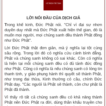
LỜI NÓI ÐẦU CỦA DỊCH GIẢ
T
rong khế kinh, Đức Phật nói. "Chỉ vì đại sự nhơn
duyên duy nhất mà Đức Phật xuất hiện thế gian, đó là
muốn mọi người, mọi chúng sanh đều thành Phật đồng
như Đức Phật".
Lời Đức Phật thật đơn giản, mà ý nghĩa lại tột cùng
sâu rộng. Trong lời đó có nghĩa cứu cánh bình đẳng.
Phật và chúng sanh không có sai khác. Còn có nghĩa
là hiện tại mỗi chúng sanh đều có đủ tánh đức đồng
như Phật. Cũng có nghĩa là nếu chúng sanh có lòng tin
thanh tịnh, y giáo phụng hành thì quyết sẽ thành Phật,
như trong đại thừa, Kinh thường có câu, chính Đức
Phật dạy. "Các ngưòì là Phật sẽ thành, còn chư phật là
Phật đã thành.
Vì thấy rõ tất cả chúng sanh đều có khả năng thành
Phật nên Đức Phật ra đời, dùng thân khẩu truyền cho