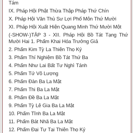
Tám
IX. Pháp Hội Phật Thừa Thập Pháp Thứ Chín
X. Pháp Hội Văn Thù Sư Lợi Phố Môn Thứ Mười
XI. Pháp Hội Xuất Hiện Quang Minh Thứ Mười Một
(-SHOW-)TẬP 3 - XII. Pháp Hội Bồ Tát Tạng Thứ
Mười Hai 1. Phẩm Khai Hóa Trưởng Giả
2. Phẩm Kim Tỳ La Thiên Thọ Ký
3. Phẩm Thí Nghiệm Bồ Tát Thứ Ba
4. Phẩm Như Lai Bất Tư Nghì Tánh
5. Phẩm Tứ Vô Lượng
6. Phẩm Đàn Ba La Mật
7. Phẩm Thi Ba La Mật
8. Phẩm Đề Ba La Mật
9. Phẩm Tỳ Lê Gia Ba La Mật
10. Phẩm Tĩnh Ba La Mật
11. Phẩm Bát Nhã Ba La Mật
12. Phẩm Đại Tự Tại Thiên Thọ Ký