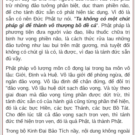
trừ những đảo tưởng phân biệt, dục tham phiền não,
để cho tánh đức sẵn có phát hiện tác dụng. Vì đó là
sẵn có nên Đức Phật tự nói. "
Ta không có một chút
pháp gì để thành vô thượng bồ đề cả
". Phật pháp là
phương tiện đưa người vào đạo, liều thuốc chữa trị
bịnh hư vọng phiền não, là cách thức rửa lau những
đảo tưởng như lau bụi trên mặt gương, mà tuyệt đối
không có chút gì là có, là được, vì đạo là tánh đức sẵn
đủ vậy.
Phật pháp vô lượng môn cô đọng lại trong ba môn vô
lậu: Giới, Định và Huệ. Vô lậu giới để phòng ngừa, để
ngăn đảo vọng. Vô lậu định để chận đứng, để đôí trị
"đảo vọng. Vô lậu huệ dứt sạch đảo vọng. Và tùy theo
giai đoạn mà đảo vọng từng phần được dứt trừ, thì
tánh đức sẵn có của hành giả cũng từng phần thể hiện,
đó là các bực Hiền, các bực Thánh, các bực Bồ Tát.
Cho đến lúc tất cả đảo vọng sạch trọn vẹn, thì tánh
đức thể hiện trọn vẹn, đó là quả Phật, là thành Phật.
Trong bộ Kinh Đại Bảo Tích nầy, nội dung không ngoài