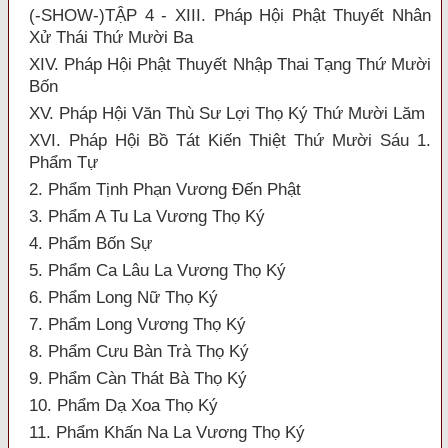
(-SHOW-)TẬP 4 - XIII. Pháp Hội Phật Thuyết Nhân
Xử Thái Thứ Mười Ba
XIV. Pháp Hội Phật Thuyết Nhập Thai Tạng Thứ Mười
Bốn
XV. Pháp Hội Văn Thù Sư Lợi Thọ Ký Thứ Mười Lăm
XVI. Pháp Hội Bồ Tát Kiến Thiệt Thứ Mười Sáu 1.
Phẩm Tự
2. Phẩm Tịnh Phạn Vương Đến Phật
3. Phẩm A Tu La Vương Thọ Ký
4. Phẩm Bốn Sự
5. Phẩm Ca Lâu La Vương Thọ Ký
6. Phẩm Long Nữ Thọ Ký
7. Phẩm Long Vương Thọ Ký
8. Phẩm Cưu Bàn Trà Thọ Ký
9. Phẩm Càn Thát Bà Thọ Ký
10. Phẩm Dạ Xoa Thọ Ký
11. Phẩm Khấn Na La Vương Thọ Ký