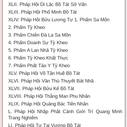
XLII. Pháp Hội Di Lặc Bồ Tát Sở Vấn
XLIII. Pháp Hội Phổ Minh Bồ Tát
XLIV. Pháp Hội Bửu Lương Tự 1. Phẩm Sa Môn
2. Phẩm Tỳ Kheo
3. Phẩm Chiên Đà La Sa Môn
4. Phẩm Doanh Sự Tỳ Kheo
5. Phẩm A Lan Nhã Tỳ Kheo
6. Phẩm Tỳ Kheo Khất Thực
7. Phẩm Phất Tảo Y Tỳ Kheo
XLV. Pháp Hội Vô Tận Huệ Bồ Tát
XLVI. Pháp Hội Văn Thù Thuyết Bát Nhã
XLVII. Pháp Hội Bửu Kế Bồ Tát
XLVIII. Pháp Hội Thắng Man Phu Nhân
XLIX. Pháp Hội Quảng Bác Tiên Nhân
L. Pháp Hội Nhập Phật Cảnh Giới Trí Quang Minh
Trang Nghiêm
LI. Pháp Hội Tự Tại Vương Bồ Tát