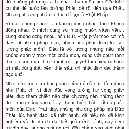
đời những phương cách, nhập pháp môn làm điều kiện
cụ thể để bưôc lên đường Phật, để rồi đến quả Phật.
Những phương pháp cụ thể đó gọi là Phật Pháp.
Vì các chúng sanh căn không đồng nhau, tánh không
đồng nhau, ý thích cùng sự mong muốn..vâøn vân...
cũng không đồng nhau, nên Đức Phật phải theo cơ mà
dạy rát nhiều pháp môn, nhiều nên phải dùng từ "Vô
lượng pháp môn". Dầu là vô lượng nhưng nếu mỗi
chúng sanh y theo một pháp môn, đúng với căùn tánh
thích muốn của chính mình rồi, quyết tâm hiểu rõ hành
trì thật đúng thật bền, thật sâu, thì nhất định đạt thành
đạo quả.
Như trên nói mọi chúng sanh đều có đủ đức tính đồng
như Phật chỉ vì điên đảo vọng tưởng hư vọng phân
biệt, dục tham phiền não che chướng nên những tánh
đức trong sáng sẵn có ấy không hiện thật. Tất cả pháp
môn của Đức Phật dạy, những phương pháp mà Đức
Phát, lúc hành đạo, đã thật hành, đã hiểu rõ, đã kinh
nghiệm và do đó đã đạt kết quả cứuÏ cánh, nay đem
truyền dạy lại cho mọi người, đều nhằm vào việc phải