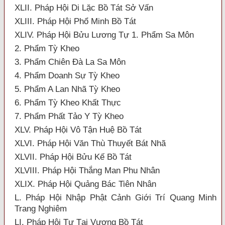
XLII. Pháp Hội Di Lặc Bồ Tát Sở Vấn
XLIII. Pháp Hội Phổ Minh Bồ Tát
XLIV. Pháp Hội Bửu Lương Tự 1. Phẩm Sa Môn
2. Phẩm Tỳ Kheo
3. Phẩm Chiên Đà La Sa Môn
4. Phẩm Doanh Sự Tỳ Kheo
5. Phẩm A Lan Nhã Tỳ Kheo
6. Phẩm Tỳ Kheo Khất Thực
7. Phẩm Phất Tảo Y Tỳ Kheo
XLV. Pháp Hội Vô Tận Huệ Bồ Tát
XLVI. Pháp Hội Văn Thù Thuyết Bát Nhã
XLVII. Pháp Hội Bửu Kế Bồ Tát
XLVIII. Pháp Hội Thắng Man Phu Nhân
XLIX. Pháp Hội Quảng Bác Tiên Nhân
L. Pháp Hội Nhập Phật Cảnh Giới Trí Quang Minh
Trang Nghiêm
LI. Pháp Hội Tự Tại Vương Bồ Tát