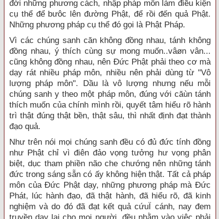
đời những phương cách, nhập pháp môn làm điều kiện
cụ thể để bưôc lên đường Phật, để rồi đến quả Phật.
Những phương pháp cụ thể đó gọi là Phật Pháp.
Vì các chúng sanh căn không đồng nhau, tánh không
đồng nhau, ý thích cùng sự mong muốn..vâøn vân...
cũng không đồng nhau, nên Đức Phật phải theo cơ mà
dạy rát nhiều pháp môn, nhiều nên phải dùng từ "Vô
lượng pháp môn". Dầu là vô lượng nhưng nếu mỗi
chúng sanh y theo một pháp môn, đúng với căùn tánh
thích muốn của chính mình rồi, quyết tâm hiểu rõ hành
trì thật đúng thật bền, thật sâu, thì nhất định đạt thành
đạo quả.
Như trên nói mọi chúng sanh đều có đủ đức tính đồng
như Phật chỉ vì điên đảo vọng tưởng hư vọng phân
biệt, dục tham phiền não che chướng nên những tánh
đức trong sáng sẵn có ấy không hiện thật. Tất cả pháp
môn của Đức Phật dạy, những phương pháp mà Đức
Phát, lúc hành đạo, đã thật hành, đã hiểu rõ, đã kinh
nghiệm và do đó đã đạt kết quả cứuÏ cánh, nay đem
truyền dạy lại cho mọi người, đều nhằm vào việc phải