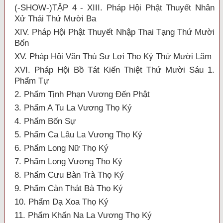
(-SHOW-)TẬP 4 - XIII. Pháp Hội Phật Thuyết Nhân
Xử Thái Thứ Mười Ba
XIV. Pháp Hội Phật Thuyết Nhập Thai Tạng Thứ Mười
Bốn
XV. Pháp Hội Văn Thù Sư Lợi Thọ Ký Thứ Mười Lăm
XVI. Pháp Hội Bồ Tát Kiến Thiệt Thứ Mười Sáu 1.
Phẩm Tự
2. Phẩm Tịnh Phạn Vương Đến Phật
3. Phẩm A Tu La Vương Thọ Ký
4. Phẩm Bốn Sự
5. Phẩm Ca Lâu La Vương Thọ Ký
6. Phẩm Long Nữ Thọ Ký
7. Phẩm Long Vương Thọ Ký
8. Phẩm Cưu Bàn Trà Thọ Ký
9. Phẩm Càn Thát Bà Thọ Ký
10. Phẩm Dạ Xoa Thọ Ký
11. Phẩm Khấn Na La Vương Thọ Ký