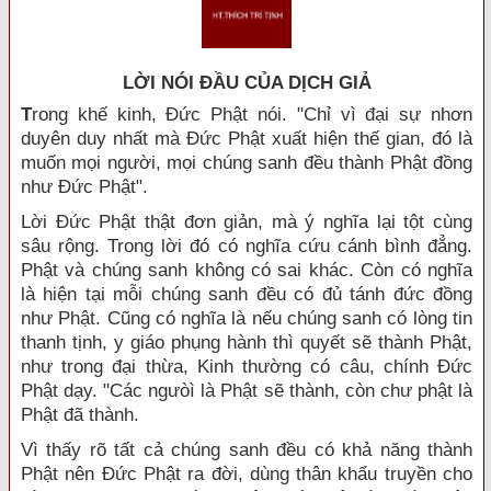
LỜI NÓI ÐẦU CỦA DỊCH GIẢ
T
rong khế kinh, Đức Phật nói. "Chỉ vì đại sự nhơn
duyên duy nhất mà Đức Phật xuất hiện thế gian, đó là
muốn mọi người, mọi chúng sanh đều thành Phật đồng
như Đức Phật".
Lời Đức Phật thật đơn giản, mà ý nghĩa lại tột cùng
sâu rộng. Trong lời đó có nghĩa cứu cánh bình đẳng.
Phật và chúng sanh không có sai khác. Còn có nghĩa
là hiện tại mỗi chúng sanh đều có đủ tánh đức đồng
như Phật. Cũng có nghĩa là nếu chúng sanh có lòng tin
thanh tịnh, y giáo phụng hành thì quyết sẽ thành Phật,
như trong đại thừa, Kinh thường có câu, chính Đức
Phật dạy. "Các ngưòì là Phật sẽ thành, còn chư phật là
Phật đã thành.
Vì thấy rõ tất cả chúng sanh đều có khả năng thành
Phật nên Đức Phật ra đời, dùng thân khẩu truyền cho