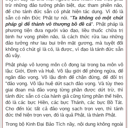
trừ những đảo tưởng phân biệt, dục tham phiền não,
để cho tánh đức sẵn có phát hiện tác dụng. Vì đó là
sẵn có nên Đức Phật tự nói. "
Ta không có một chút
pháp gì để thành vô thượng bồ đề cả
". Phật pháp là
phương tiện đưa người vào đạo, liều thuốc chữa trị
bịnh hư vọng phiền não, là cách thức rửa lau những
đảo tưởng như lau bụi trên mặt gương, mà tuyệt đối
không có chút gì là có, là được, vì đạo là tánh đức sẵn
đủ vậy.
Phật pháp vô lượng môn cô đọng lại trong ba môn vô
lậu: Giới, Định và Huệ. Vô lậu giới để phòng ngừa, để
ngăn đảo vọng. Vô lậu định để chận đứng, để đôí trị
"đảo vọng. Vô lậu huệ dứt sạch đảo vọng. Và tùy theo
giai đoạn mà đảo vọng từng phần được dứt trừ, thì
tánh đức sẵn có của hành giả cũng từng phần thể hiện,
đó là các bực Hiền, các bực Thánh, các bực Bồ Tát.
Cho đến lúc tất cả đảo vọng sạch trọn vẹn, thì tánh
đức thể hiện trọn vẹn, đó là quả Phật, là thành Phật.
Trong bộ Kinh Đại Bảo Tích nầy, nội dung không ngoài