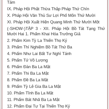
Tám
IX. Pháp Hội Phật Thừa Thập Pháp Thứ Chín
X. Pháp Hội Văn Thù Sư Lợi Phố Môn Thứ Mười
XI. Pháp Hội Xuất Hiện Quang Minh Thứ Mười Một
(-SHOW-)TẬP 3 - XII. Pháp Hội Bồ Tát Tạng Thứ
Mười Hai 1. Phẩm Khai Hóa Trưởng Giả
2. Phẩm Kim Tỳ La Thiên Thọ Ký
3. Phẩm Thí Nghiệm Bồ Tát Thứ Ba
4. Phẩm Như Lai Bất Tư Nghì Tánh
5. Phẩm Tứ Vô Lượng
6. Phẩm Đàn Ba La Mật
7. Phẩm Thi Ba La Mật
8. Phẩm Đề Ba La Mật
9. Phẩm Tỳ Lê Gia Ba La Mật
10. Phẩm Tĩnh Ba La Mật
11. Phẩm Bát Nhã Ba La Mật
12. Phẩm Đại Tự Tại Thiên Thọ Ký