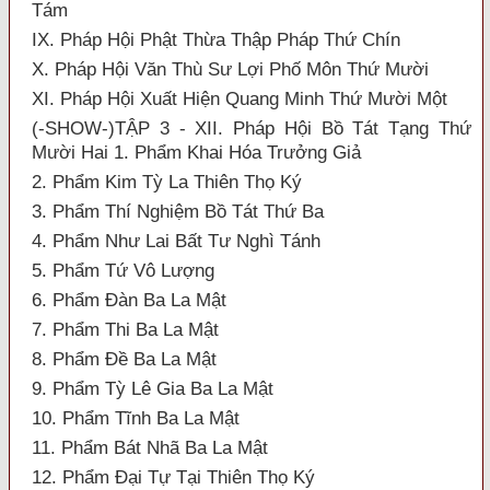
Tám
IX. Pháp Hội Phật Thừa Thập Pháp Thứ Chín
X. Pháp Hội Văn Thù Sư Lợi Phố Môn Thứ Mười
XI. Pháp Hội Xuất Hiện Quang Minh Thứ Mười Một
(-SHOW-)TẬP 3 - XII. Pháp Hội Bồ Tát Tạng Thứ
Mười Hai 1. Phẩm Khai Hóa Trưởng Giả
2. Phẩm Kim Tỳ La Thiên Thọ Ký
3. Phẩm Thí Nghiệm Bồ Tát Thứ Ba
4. Phẩm Như Lai Bất Tư Nghì Tánh
5. Phẩm Tứ Vô Lượng
6. Phẩm Đàn Ba La Mật
7. Phẩm Thi Ba La Mật
8. Phẩm Đề Ba La Mật
9. Phẩm Tỳ Lê Gia Ba La Mật
10. Phẩm Tĩnh Ba La Mật
11. Phẩm Bát Nhã Ba La Mật
12. Phẩm Đại Tự Tại Thiên Thọ Ký