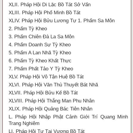
XLII. Pháp Hội Di Lặc Bồ Tát Sở Vấn
XLIII. Pháp Hội Phổ Minh Bồ Tát
XLIV. Pháp Hội Bửu Lương Tự 1. Phẩm Sa Môn
2. Phẩm Tỳ Kheo
3. Phẩm Chiên Đà La Sa Môn
4. Phẩm Doanh Sự Tỳ Kheo
5. Phẩm A Lan Nhã Tỳ Kheo
6. Phẩm Tỳ Kheo Khất Thực
7. Phẩm Phất Tảo Y Tỳ Kheo
XLV. Pháp Hội Vô Tận Huệ Bồ Tát
XLVI. Pháp Hội Văn Thù Thuyết Bát Nhã
XLVII. Pháp Hội Bửu Kế Bồ Tát
XLVIII. Pháp Hội Thắng Man Phu Nhân
XLIX. Pháp Hội Quảng Bác Tiên Nhân
L. Pháp Hội Nhập Phật Cảnh Giới Trí Quang Minh
Trang Nghiêm
LI. Pháp Hội Tự Tại Vương Bồ Tát