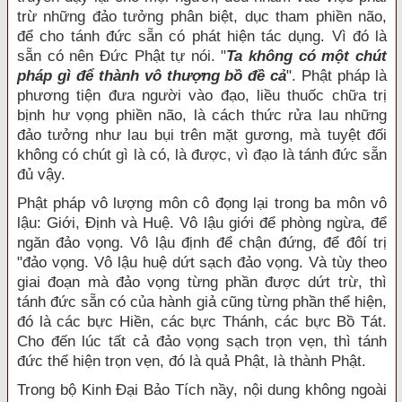
trừ những đảo tưởng phân biệt, dục tham phiền não,
để cho tánh đức sẵn có phát hiện tác dụng. Vì đó là
sẵn có nên Đức Phật tự nói. "
Ta không có một chút
pháp gì để thành vô thượng bồ đề cả
". Phật pháp là
phương tiện đưa người vào đạo, liều thuốc chữa trị
bịnh hư vọng phiền não, là cách thức rửa lau những
đảo tưởng như lau bụi trên mặt gương, mà tuyệt đối
không có chút gì là có, là được, vì đạo là tánh đức sẵn
đủ vậy.
Phật pháp vô lượng môn cô đọng lại trong ba môn vô
lậu: Giới, Định và Huệ. Vô lậu giới để phòng ngừa, để
ngăn đảo vọng. Vô lậu định để chận đứng, để đôí trị
"đảo vọng. Vô lậu huệ dứt sạch đảo vọng. Và tùy theo
giai đoạn mà đảo vọng từng phần được dứt trừ, thì
tánh đức sẵn có của hành giả cũng từng phần thể hiện,
đó là các bực Hiền, các bực Thánh, các bực Bồ Tát.
Cho đến lúc tất cả đảo vọng sạch trọn vẹn, thì tánh
đức thể hiện trọn vẹn, đó là quả Phật, là thành Phật.
Trong bộ Kinh Đại Bảo Tích nầy, nội dung không ngoài