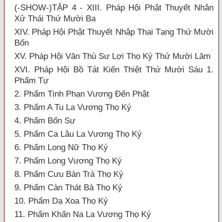
(-SHOW-)TẬP 4 - XIII. Pháp Hội Phật Thuyết Nhân
Xử Thái Thứ Mười Ba
XIV. Pháp Hội Phật Thuyết Nhập Thai Tạng Thứ Mười
Bốn
XV. Pháp Hội Văn Thù Sư Lợi Thọ Ký Thứ Mười Lăm
XVI. Pháp Hội Bồ Tát Kiến Thiệt Thứ Mười Sáu 1.
Phẩm Tự
2. Phẩm Tịnh Phạn Vương Đến Phật
3. Phẩm A Tu La Vương Thọ Ký
4. Phẩm Bốn Sự
5. Phẩm Ca Lâu La Vương Thọ Ký
6. Phẩm Long Nữ Thọ Ký
7. Phẩm Long Vương Thọ Ký
8. Phẩm Cưu Bàn Trà Thọ Ký
9. Phẩm Càn Thát Bà Thọ Ký
10. Phẩm Dạ Xoa Thọ Ký
11. Phẩm Khấn Na La Vương Thọ Ký