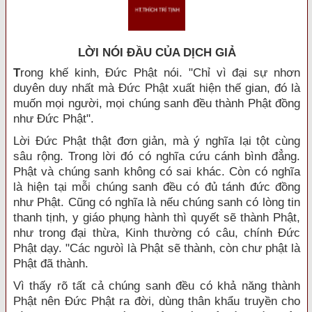
LỜI NÓI ÐẦU CỦA DỊCH GIẢ
T
rong khế kinh, Đức Phật nói. "Chỉ vì đại sự nhơn
duyên duy nhất mà Đức Phật xuất hiện thế gian, đó là
muốn mọi người, mọi chúng sanh đều thành Phật đồng
như Đức Phật".
Lời Đức Phật thật đơn giản, mà ý nghĩa lại tột cùng
sâu rộng. Trong lời đó có nghĩa cứu cánh bình đẳng.
Phật và chúng sanh không có sai khác. Còn có nghĩa
là hiện tại mỗi chúng sanh đều có đủ tánh đức đồng
như Phật. Cũng có nghĩa là nếu chúng sanh có lòng tin
thanh tịnh, y giáo phụng hành thì quyết sẽ thành Phật,
như trong đại thừa, Kinh thường có câu, chính Đức
Phật dạy. "Các ngưòì là Phật sẽ thành, còn chư phật là
Phật đã thành.
Vì thấy rõ tất cả chúng sanh đều có khả năng thành
Phật nên Đức Phật ra đời, dùng thân khẩu truyền cho