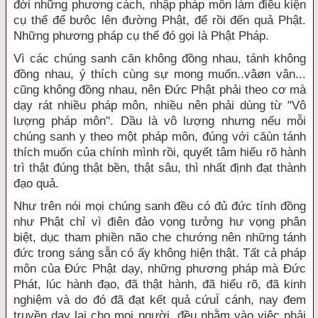
đời những phương cách, nhập pháp môn làm điều kiện
cụ thể để bưôc lên đường Phật, để rồi đến quả Phật.
Những phương pháp cụ thể đó gọi là Phật Pháp.
Vì các chúng sanh căn không đồng nhau, tánh không
đồng nhau, ý thích cùng sự mong muốn..vâøn vân...
cũng không đồng nhau, nên Đức Phật phải theo cơ mà
dạy rát nhiều pháp môn, nhiều nên phải dùng từ "Vô
lượng pháp môn". Dầu là vô lượng nhưng nếu mỗi
chúng sanh y theo một pháp môn, đúng với căùn tánh
thích muốn của chính mình rồi, quyết tâm hiểu rõ hành
trì thật đúng thật bền, thật sâu, thì nhất định đạt thành
đạo quả.
Như trên nói mọi chúng sanh đều có đủ đức tính đồng
như Phật chỉ vì điên đảo vọng tưởng hư vọng phân
biệt, dục tham phiền não che chướng nên những tánh
đức trong sáng sẵn có ấy không hiện thật. Tất cả pháp
môn của Đức Phật dạy, những phương pháp mà Đức
Phát, lúc hành đạo, đã thật hành, đã hiểu rõ, đã kinh
nghiệm và do đó đã đạt kết quả cứuÏ cánh, nay đem
truyền dạy lại cho mọi người, đều nhằm vào việc phải