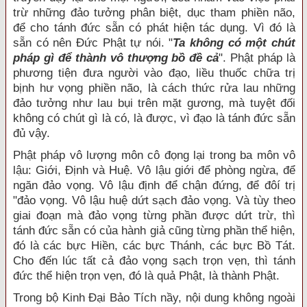
trừ những đảo tưởng phân biệt, dục tham phiền não,
để cho tánh đức sẵn có phát hiện tác dụng. Vì đó là
sẵn có nên Đức Phật tự nói. "
Ta không có một chút
pháp gì để thành vô thượng bồ đề cả
". Phật pháp là
phương tiện đưa người vào đạo, liều thuốc chữa trị
bịnh hư vọng phiền não, là cách thức rửa lau những
đảo tưởng như lau bụi trên mặt gương, mà tuyệt đối
không có chút gì là có, là được, vì đạo là tánh đức sẵn
đủ vậy.
Phật pháp vô lượng môn cô đọng lại trong ba môn vô
lậu: Giới, Định và Huệ. Vô lậu giới để phòng ngừa, để
ngăn đảo vọng. Vô lậu định để chận đứng, để đôí trị
"đảo vọng. Vô lậu huệ dứt sạch đảo vọng. Và tùy theo
giai đoạn mà đảo vọng từng phần được dứt trừ, thì
tánh đức sẵn có của hành giả cũng từng phần thể hiện,
đó là các bực Hiền, các bực Thánh, các bực Bồ Tát.
Cho đến lúc tất cả đảo vọng sạch trọn vẹn, thì tánh
đức thể hiện trọn vẹn, đó là quả Phật, là thành Phật.
Trong bộ Kinh Đại Bảo Tích nầy, nội dung không ngoài