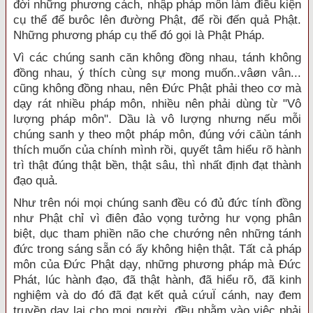
đời những phương cách, nhập pháp môn làm điều kiện
cụ thể để bưôc lên đường Phật, để rồi đến quả Phật.
Những phương pháp cụ thể đó gọi là Phật Pháp.
Vì các chúng sanh căn không đồng nhau, tánh không
đồng nhau, ý thích cùng sự mong muốn..vâøn vân...
cũng không đồng nhau, nên Đức Phật phải theo cơ mà
dạy rát nhiều pháp môn, nhiều nên phải dùng từ "Vô
lượng pháp môn". Dầu là vô lượng nhưng nếu mỗi
chúng sanh y theo một pháp môn, đúng với căùn tánh
thích muốn của chính mình rồi, quyết tâm hiểu rõ hành
trì thật đúng thật bền, thật sâu, thì nhất định đạt thành
đạo quả.
Như trên nói mọi chúng sanh đều có đủ đức tính đồng
như Phật chỉ vì điên đảo vọng tưởng hư vọng phân
biệt, dục tham phiền não che chướng nên những tánh
đức trong sáng sẵn có ấy không hiện thật. Tất cả pháp
môn của Đức Phật dạy, những phương pháp mà Đức
Phát, lúc hành đạo, đã thật hành, đã hiểu rõ, đã kinh
nghiệm và do đó đã đạt kết quả cứuÏ cánh, nay đem
truyền dạy lại cho mọi người, đều nhằm vào việc phải