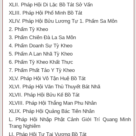
XLII. Pháp Hội Di Lặc Bồ Tát Sở Vấn
XLIII. Pháp Hội Phổ Minh Bồ Tát
XLIV. Pháp Hội Bửu Lương Tự 1. Phẩm Sa Môn
2. Phẩm Tỳ Kheo
3. Phẩm Chiên Đà La Sa Môn
4. Phẩm Doanh Sự Tỳ Kheo
5. Phẩm A Lan Nhã Tỳ Kheo
6. Phẩm Tỳ Kheo Khất Thực
7. Phẩm Phất Tảo Y Tỳ Kheo
XLV. Pháp Hội Vô Tận Huệ Bồ Tát
XLVI. Pháp Hội Văn Thù Thuyết Bát Nhã
XLVII. Pháp Hội Bửu Kế Bồ Tát
XLVIII. Pháp Hội Thắng Man Phu Nhân
XLIX. Pháp Hội Quảng Bác Tiên Nhân
L. Pháp Hội Nhập Phật Cảnh Giới Trí Quang Minh
Trang Nghiêm
LI. Pháp Hội Tự Tại Vương Bồ Tát