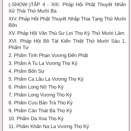
(-SHOW-)TẬP 4 - XIII. Pháp Hội Phật Thuyết Nhân
Xử Thái Thứ Mười Ba
XIV. Pháp Hội Phật Thuyết Nhập Thai Tạng Thứ Mười
Bốn
XV. Pháp Hội Văn Thù Sư Lợi Thọ Ký Thứ Mười Lăm
XVI. Pháp Hội Bồ Tát Kiến Thiệt Thứ Mười Sáu 1.
Phẩm Tự
2. Phẩm Tịnh Phạn Vương Đến Phật
3. Phẩm A Tu La Vương Thọ Ký
4. Phẩm Bốn Sự
5. Phẩm Ca Lâu La Vương Thọ Ký
6. Phẩm Long Nữ Thọ Ký
7. Phẩm Long Vương Thọ Ký
8. Phẩm Cưu Bàn Trà Thọ Ký
9. Phẩm Càn Thát Bà Thọ Ký
10. Phẩm Dạ Xoa Thọ Ký
11. Phẩm Khấn Na La Vương Thọ Ký