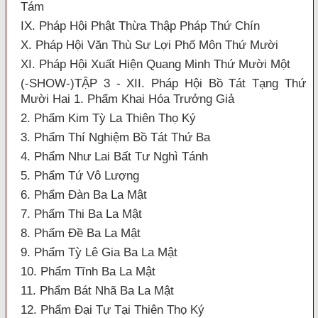
Tám
IX. Pháp Hội Phật Thừa Thập Pháp Thứ Chín
X. Pháp Hội Văn Thù Sư Lợi Phố Môn Thứ Mười
XI. Pháp Hội Xuất Hiện Quang Minh Thứ Mười Một
(-SHOW-)TẬP 3 - XII. Pháp Hội Bồ Tát Tạng Thứ
Mười Hai 1. Phẩm Khai Hóa Trưởng Giả
2. Phẩm Kim Tỳ La Thiên Thọ Ký
3. Phẩm Thí Nghiệm Bồ Tát Thứ Ba
4. Phẩm Như Lai Bất Tư Nghì Tánh
5. Phẩm Tứ Vô Lượng
6. Phẩm Đàn Ba La Mật
7. Phẩm Thi Ba La Mật
8. Phẩm Đề Ba La Mật
9. Phẩm Tỳ Lê Gia Ba La Mật
10. Phẩm Tĩnh Ba La Mật
11. Phẩm Bát Nhã Ba La Mật
12. Phẩm Đại Tự Tại Thiên Thọ Ký