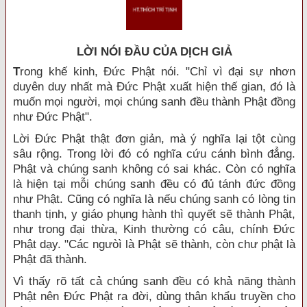
LỜI NÓI ÐẦU CỦA DỊCH GIẢ
T
rong khế kinh, Đức Phật nói. "Chỉ vì đại sự nhơn
duyên duy nhất mà Đức Phật xuất hiện thế gian, đó là
muốn mọi người, mọi chúng sanh đều thành Phật đồng
như Đức Phật".
Lời Đức Phật thật đơn giản, mà ý nghĩa lại tột cùng
sâu rộng. Trong lời đó có nghĩa cứu cánh bình đẳng.
Phật và chúng sanh không có sai khác. Còn có nghĩa
là hiện tại mỗi chúng sanh đều có đủ tánh đức đồng
như Phật. Cũng có nghĩa là nếu chúng sanh có lòng tin
thanh tịnh, y giáo phụng hành thì quyết sẽ thành Phật,
như trong đại thừa, Kinh thường có câu, chính Đức
Phật dạy. "Các ngưòì là Phật sẽ thành, còn chư phật là
Phật đã thành.
Vì thấy rõ tất cả chúng sanh đều có khả năng thành
Phật nên Đức Phật ra đời, dùng thân khẩu truyền cho