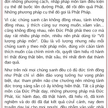
đời những phương cách, nhập pháp môn làm điều kiện
cụ thể để bưôc lên đường Phật, để rồi đến quả Phật.
Những phương pháp cụ thể đó gọi là Phật Pháp.
Vì các chúng sanh căn không đồng nhau, tánh không
đồng nhau, ý thích cùng sự mong muốn..vâøn vân...
cũng không đồng nhau, nên Đức Phật phải theo cơ mà
dạy rát nhiều pháp môn, nhiều nên phải dùng từ "Vô
lượng pháp môn". Dầu là vô lượng nhưng nếu mỗi
chúng sanh y theo một pháp môn, đúng với căùn tánh
thích muốn của chính mình rồi, quyết tâm hiểu rõ hành
trì thật đúng thật bền, thật sâu, thì nhất định đạt thành
đạo quả.
Như trên nói mọi chúng sanh đều có đủ đức tính đồng
như Phật chỉ vì điên đảo vọng tưởng hư vọng phân
biệt, dục tham phiền não che chướng nên những tánh
đức trong sáng sẵn có ấy không hiện thật. Tất cả pháp
môn của Đức Phật dạy, những phương pháp mà Đức
Phát, lúc hành đạo, đã thật hành, đã hiểu rõ, đã kinh
nghiệm và do đó đã đạt kết quả cứuÏ cánh, nay đem
truyền dạy lại cho mọi người, đều nhằm vào việc phải