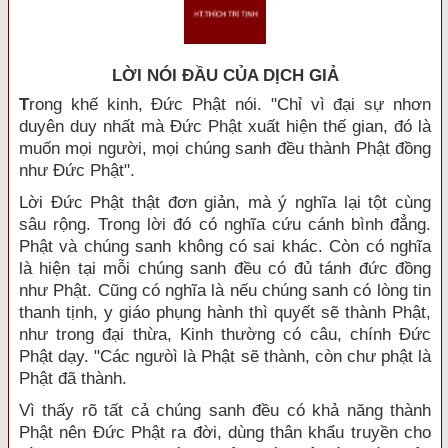
LỜI NÓI ÐẦU CỦA DỊCH GIẢ
T
rong khế kinh, Đức Phật nói. "Chỉ vì đại sự nhơn
duyên duy nhất mà Đức Phật xuất hiện thế gian, đó là
muốn mọi người, mọi chúng sanh đều thành Phật đồng
như Đức Phật".
Lời Đức Phật thật đơn giản, mà ý nghĩa lại tột cùng
sâu rộng. Trong lời đó có nghĩa cứu cánh bình đẳng.
Phật và chúng sanh không có sai khác. Còn có nghĩa
là hiện tại mỗi chúng sanh đều có đủ tánh đức đồng
như Phật. Cũng có nghĩa là nếu chúng sanh có lòng tin
thanh tịnh, y giáo phụng hành thì quyết sẽ thành Phật,
như trong đại thừa, Kinh thường có câu, chính Đức
Phật dạy. "Các ngưòì là Phật sẽ thành, còn chư phật là
Phật đã thành.
Vì thấy rõ tất cả chúng sanh đều có khả năng thành
Phật nên Đức Phật ra đời, dùng thân khẩu truyền cho