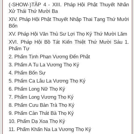
(-SHOW-)TẬP 4 - XIII. Pháp Hội Phật Thuyết Nhân
Xử Thái Thứ Mười Ba
XIV. Pháp Hội Phật Thuyết Nhập Thai Tạng Thứ Mười
Bốn
XV. Pháp Hội Văn Thù Sư Lợi Thọ Ký Thứ Mười Lăm
XVI. Pháp Hội Bồ Tát Kiến Thiệt Thứ Mười Sáu 1.
Phẩm Tự
2. Phẩm Tịnh Phạn Vương Đến Phật
3. Phẩm A Tu La Vương Thọ Ký
4. Phẩm Bốn Sự
5. Phẩm Ca Lâu La Vương Thọ Ký
6. Phẩm Long Nữ Thọ Ký
7. Phẩm Long Vương Thọ Ký
8. Phẩm Cưu Bàn Trà Thọ Ký
9. Phẩm Càn Thát Bà Thọ Ký
10. Phẩm Dạ Xoa Thọ Ký
11. Phẩm Khấn Na La Vương Thọ Ký