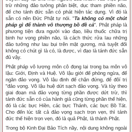
trừ những đảo tưởng phân biệt, dục tham phiền não,
để cho tánh đức sẵn có phát hiện tác dụng. Vì đó là
sẵn có nên Đức Phật tự nói. "
Ta không có một chút
pháp gì để thành vô thượng bồ đề cả
". Phật pháp là
phương tiện đưa người vào đạo, liều thuốc chữa trị
bịnh hư vọng phiền não, là cách thức rửa lau những
đảo tưởng như lau bụi trên mặt gương, mà tuyệt đối
không có chút gì là có, là được, vì đạo là tánh đức sẵn
đủ vậy.
Phật pháp vô lượng môn cô đọng lại trong ba môn vô
lậu: Giới, Định và Huệ. Vô lậu giới để phòng ngừa, để
ngăn đảo vọng. Vô lậu định để chận đứng, để đôí trị
"đảo vọng. Vô lậu huệ dứt sạch đảo vọng. Và tùy theo
giai đoạn mà đảo vọng từng phần được dứt trừ, thì
tánh đức sẵn có của hành giả cũng từng phần thể hiện,
đó là các bực Hiền, các bực Thánh, các bực Bồ Tát.
Cho đến lúc tất cả đảo vọng sạch trọn vẹn, thì tánh
đức thể hiện trọn vẹn, đó là quả Phật, là thành Phật.
Trong bộ Kinh Đại Bảo Tích nầy, nội dung không ngoài