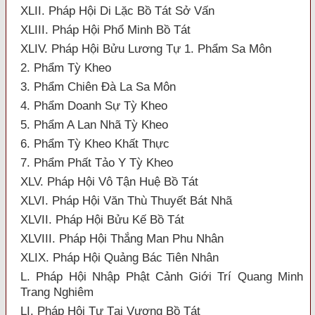
XLII. Pháp Hội Di Lặc Bồ Tát Sở Vấn
XLIII. Pháp Hội Phổ Minh Bồ Tát
XLIV. Pháp Hội Bửu Lương Tự 1. Phẩm Sa Môn
2. Phẩm Tỳ Kheo
3. Phẩm Chiên Đà La Sa Môn
4. Phẩm Doanh Sự Tỳ Kheo
5. Phẩm A Lan Nhã Tỳ Kheo
6. Phẩm Tỳ Kheo Khất Thực
7. Phẩm Phất Tảo Y Tỳ Kheo
XLV. Pháp Hội Vô Tận Huệ Bồ Tát
XLVI. Pháp Hội Văn Thù Thuyết Bát Nhã
XLVII. Pháp Hội Bửu Kế Bồ Tát
XLVIII. Pháp Hội Thắng Man Phu Nhân
XLIX. Pháp Hội Quảng Bác Tiên Nhân
L. Pháp Hội Nhập Phật Cảnh Giới Trí Quang Minh
Trang Nghiêm
LI. Pháp Hội Tự Tại Vương Bồ Tát