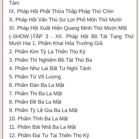
Tám
IX. Pháp Hội Phật Thừa Thập Pháp Thứ Chín
X. Pháp Hội Văn Thù Sư Lợi Phố Môn Thứ Mười
XI. Pháp Hội Xuất Hiện Quang Minh Thứ Mười Một
(-SHOW-)TẬP 3 - XII. Pháp Hội Bồ Tát Tạng Thứ
Mười Hai 1. Phẩm Khai Hóa Trưởng Giả
2. Phẩm Kim Tỳ La Thiên Thọ Ký
3. Phẩm Thí Nghiệm Bồ Tát Thứ Ba
4. Phẩm Như Lai Bất Tư Nghì Tánh
5. Phẩm Tứ Vô Lượng
6. Phẩm Đàn Ba La Mật
7. Phẩm Thi Ba La Mật
8. Phẩm Đề Ba La Mật
9. Phẩm Tỳ Lê Gia Ba La Mật
10. Phẩm Tĩnh Ba La Mật
11. Phẩm Bát Nhã Ba La Mật
12. Phẩm Đại Tự Tại Thiên Thọ Ký