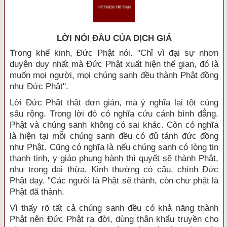
LỜI NÓI ÐẦU CỦA DỊCH GIẢ
T
rong khế kinh, Đức Phật nói. "Chỉ vì đại sự nhơn
duyên duy nhất mà Đức Phật xuất hiện thế gian, đó là
muốn mọi người, mọi chúng sanh đều thành Phật đồng
như Đức Phật".
Lời Đức Phật thật đơn giản, mà ý nghĩa lại tột cùng
sâu rộng. Trong lời đó có nghĩa cứu cánh bình đẳng.
Phật và chúng sanh không có sai khác. Còn có nghĩa
là hiện tại mỗi chúng sanh đều có đủ tánh đức đồng
như Phật. Cũng có nghĩa là nếu chúng sanh có lòng tin
thanh tịnh, y giáo phụng hành thì quyết sẽ thành Phật,
như trong đại thừa, Kinh thường có câu, chính Đức
Phật dạy. "Các ngưòì là Phật sẽ thành, còn chư phật là
Phật đã thành.
Vì thấy rõ tất cả chúng sanh đều có khả năng thành
Phật nên Đức Phật ra đời, dùng thân khẩu truyền cho