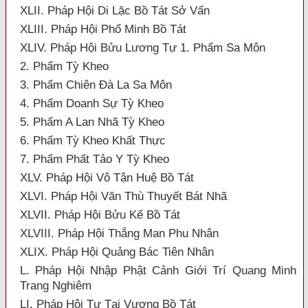
XLII. Pháp Hội Di Lặc Bồ Tát Sở Vấn
XLIII. Pháp Hội Phổ Minh Bồ Tát
XLIV. Pháp Hội Bửu Lương Tự 1. Phẩm Sa Môn
2. Phẩm Tỳ Kheo
3. Phẩm Chiên Đà La Sa Môn
4. Phẩm Doanh Sự Tỳ Kheo
5. Phẩm A Lan Nhã Tỳ Kheo
6. Phẩm Tỳ Kheo Khất Thực
7. Phẩm Phất Tảo Y Tỳ Kheo
XLV. Pháp Hội Vô Tận Huệ Bồ Tát
XLVI. Pháp Hội Văn Thù Thuyết Bát Nhã
XLVII. Pháp Hội Bửu Kế Bồ Tát
XLVIII. Pháp Hội Thắng Man Phu Nhân
XLIX. Pháp Hội Quảng Bác Tiên Nhân
L. Pháp Hội Nhập Phật Cảnh Giới Trí Quang Minh
Trang Nghiêm
LI. Pháp Hội Tự Tại Vương Bồ Tát