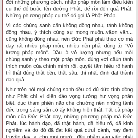
đời những phương cách, nhập pháp môn làm điều kiện
cụ thể để bưôc lên đường Phật, để rồi đến quả Phật.
Những phương pháp cụ thể đó gọi là Phật Pháp.
Vì các chúng sanh căn không đồng nhau, tánh không
đồng nhau, ý thích cùng sự mong muốn..vâøn vân...
cũng không đồng nhau, nên Đức Phật phải theo cơ mà
dạy rát nhiều pháp môn, nhiều nên phải dùng từ "Vô
lượng pháp môn". Dầu là vô lượng nhưng nếu mỗi
chúng sanh y theo một pháp môn, đúng với căùn tánh
thích muốn của chính mình rồi, quyết tâm hiểu rõ hành
trì thật đúng thật bền, thật sâu, thì nhất định đạt thành
đạo quả.
Như trên nói mọi chúng sanh đều có đủ đức tính đồng
như Phật chỉ vì điên đảo vọng tưởng hư vọng phân
biệt, dục tham phiền não che chướng nên những tánh
đức trong sáng sẵn có ấy không hiện thật. Tất cả pháp
môn của Đức Phật dạy, những phương pháp mà Đức
Phát, lúc hành đạo, đã thật hành, đã hiểu rõ, đã kinh
nghiệm và do đó đã đạt kết quả cứuÏ cánh, nay đem
truyền dạy lại cho mọi người, đều nhằm vào việc phải