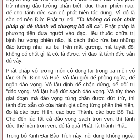
trừ những đảo tưởng phân biệt, dục tham phiền não,
để cho tánh đức sẵn có phát hiện tác dụng. Vì đó là
sẵn có nên Đức Phật tự nói. "
Ta không có một chút
pháp gì để thành vô thượng bồ đề cả
". Phật pháp là
phương tiện đưa người vào đạo, liều thuốc chữa trị
bịnh hư vọng phiền não, là cách thức rửa lau những
đảo tưởng như lau bụi trên mặt gương, mà tuyệt đối
không có chút gì là có, là được, vì đạo là tánh đức sẵn
đủ vậy.
Phật pháp vô lượng môn cô đọng lại trong ba môn vô
lậu: Giới, Định và Huệ. Vô lậu giới để phòng ngừa, để
ngăn đảo vọng. Vô lậu định để chận đứng, để đôí trị
"đảo vọng. Vô lậu huệ dứt sạch đảo vọng. Và tùy theo
giai đoạn mà đảo vọng từng phần được dứt trừ, thì
tánh đức sẵn có của hành giả cũng từng phần thể hiện,
đó là các bực Hiền, các bực Thánh, các bực Bồ Tát.
Cho đến lúc tất cả đảo vọng sạch trọn vẹn, thì tánh
đức thể hiện trọn vẹn, đó là quả Phật, là thành Phật.
Trong bộ Kinh Đại Bảo Tích nầy, nội dung không ngoài