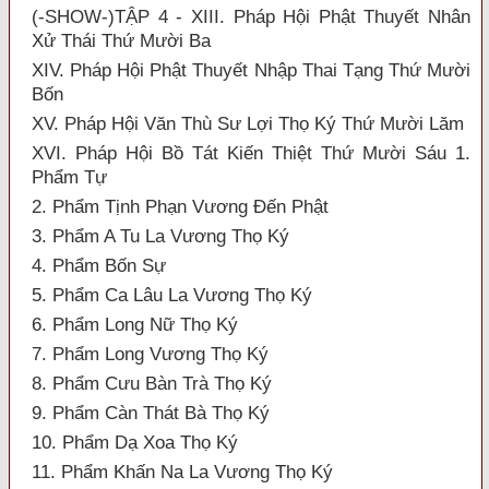
(-SHOW-)TẬP 4 - XIII. Pháp Hội Phật Thuyết Nhân
Xử Thái Thứ Mười Ba
XIV. Pháp Hội Phật Thuyết Nhập Thai Tạng Thứ Mười
Bốn
XV. Pháp Hội Văn Thù Sư Lợi Thọ Ký Thứ Mười Lăm
XVI. Pháp Hội Bồ Tát Kiến Thiệt Thứ Mười Sáu 1.
Phẩm Tự
2. Phẩm Tịnh Phạn Vương Đến Phật
3. Phẩm A Tu La Vương Thọ Ký
4. Phẩm Bốn Sự
5. Phẩm Ca Lâu La Vương Thọ Ký
6. Phẩm Long Nữ Thọ Ký
7. Phẩm Long Vương Thọ Ký
8. Phẩm Cưu Bàn Trà Thọ Ký
9. Phẩm Càn Thát Bà Thọ Ký
10. Phẩm Dạ Xoa Thọ Ký
11. Phẩm Khấn Na La Vương Thọ Ký