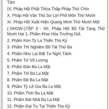
Tám
IX. Pháp Hội Phật Thừa Thập Pháp Thứ Chín
X. Pháp Hội Văn Thù Sư Lợi Phố Môn Thứ Mười
XI. Pháp Hội Xuất Hiện Quang Minh Thứ Mười Một
(-SHOW-)TẬP 3 - XII. Pháp Hội Bồ Tát Tạng Thứ
Mười Hai 1. Phẩm Khai Hóa Trưởng Giả
2. Phẩm Kim Tỳ La Thiên Thọ Ký
3. Phẩm Thí Nghiệm Bồ Tát Thứ Ba
4. Phẩm Như Lai Bất Tư Nghì Tánh
5. Phẩm Tứ Vô Lượng
6. Phẩm Đàn Ba La Mật
7. Phẩm Thi Ba La Mật
8. Phẩm Đề Ba La Mật
9. Phẩm Tỳ Lê Gia Ba La Mật
10. Phẩm Tĩnh Ba La Mật
11. Phẩm Bát Nhã Ba La Mật
12. Phẩm Đại Tự Tại Thiên Thọ Ký