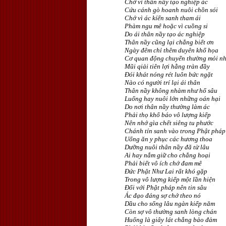
Chớ vì thân nầy tạo nghiệp ác
Cứu cánh gò hoanh nuôi chồn sói
Chớ vì ác kíến sanh tham ái
Phàm ngu mê hoặc vì cuồng si
Do ái thân nầy tạo ác nghiệp
Thân nầy cũng lại chẳng biết ơn
Ngày đêm chỉ thêm duyên khổ họa
Cơ quan động chuyển thường mỏi n
Mũi qiải tiên lợi hằng tràn đầy
Ðói khát nóng rét luôn bức ngặt
Nào có người trí lại ái thân
Thân nầy không nhàm như hố sâu
Luống hay nuôi lớn những oán hại
Do nơi thân nầy thường làm ác
Phải thọ khổ báo vô lượng kiếp
Nên nhớ gìa chết siêng tu phước
Chánh tín sanh vào trong Phật pháp
Uống ăn y phục các hương thoa
Dưỡng nuôi thân nầy đã từ lâu
Ai hay nắm giữ cho chẳng hoại
Phải biết vô ích chớ đam mê
Ðức Phật Như Lai rất khó gặp
Trong vô lượng kiếp một lần hiện
Ðối với Phật pháp nên tin sâu
Ác đạo đáng sợ chớ theo nó
Dầu cho sống lâu ngàn kiếp năm
Còn sợ vô thường sanh lòng chán
Huống là giây lát chẳng bảo đảm