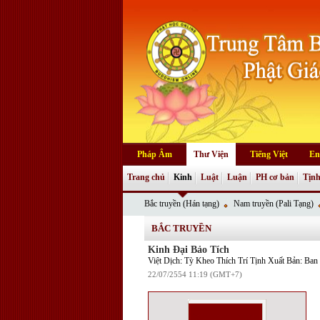
Pháp Âm
Thư Viện
Tiếng Việt
En
Trang chủ
Kinh
Luật
Luận
PH cơ bản
Tịnh
Bắc truyền (Hán tạng)
Nam truyền (Pali Tạng)
BẮC TRUYỀN
Kinh Đại Bảo Tích
Việt Dịch: Tỳ Kheo Thích Trí Tịnh Xuất Bản: B
22/07/2554 11:19 (GMT+7)