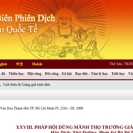
Thứ Sáu, 7/8/2
glish
中文
Mobile
 độ
Thiền học
Mật tông
Đời sống - Xã hội
Đạo đức - Tâm lý học
Triết học
Vă
Giới thiệu & Giảng giải kinh điển
an Văn Hóa Thành Hội TP. Hồ Chí Minh PL 2543 - DL 1999
XXVIII. PHÁP HỘI DŨNG MÃNH THỌ TRƯỞNG GI
Hán Dịch: Nhà Ðường,
Pháp Sư Bồ Ðề 