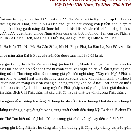
Việt Dịch: Việt Nam, Tỳ Kheo
Thích Trí
N
hư vậy tôi nghe một lúc Ðức Phật ở nước Xá Vệ tại vườn Kỳ Thọ Cấp Cô Ðộc c
ươi người câu hội, đều là A La Hán các lậu đã hết không còn phiền não, được t
ong bỏ những gánh nặng đã được lợi mình hết kiết sử các cõi, chánh trí giải thoá
gười được quen biết, chỉ có Ngài A Nan còn ở tại bực hữu học. Tên của các Ngài 
a Ha Ca Chiên Diên, Ma Ha Ca Thấp Ba, Xá Lợi Phất, Ðại Mục Kiền Liên,
a Ha Kiếp Tân Na, Ma Ha Câu Si La, Ma Ha Phạm Phả, La Hầu La, Nan Ðà v.v…là
ại có năm trăm Ðại Bồ Tát câu hội đều được tam muội và đà la ni.
ấy giờ trong thành Xá Vệ có trưởng giả tên Dũng Mãnh Thọ giàu có nhiều của bá
a cừ mã não san hô hổ phách ma ni chơn châu voi ngựa bò dê kẻ hầu người hạ các 
ũng mãnh Thọ cùng năm trăm trưởng giả yến hội nghị rằng: "Nầy các Ngài! Phật xu
ũng khó, ở trong Phật pháp do lòng tinh xuất gia cũng khó, thành tánh Tỳ Kheo 
iết ơn báo ơn mang chút ơn chẳng quên người nầy khó có, ở nơi Phật pháp có thể s
hành tựu việc nầy lại khó, trang nghiêm Phật pháp sự nầy cũng khó, giải thoát s
ăn thừa Bích Chi Phật thừa mà cầu diệt độ hay sẽ phát xu tối thượng Phật thừa".
ọi người đều xướng lên rằng: "Chúng ta phải ở nơi vô thượng Phật đạo mà chứng 
húng trưởng giả quyết nghị xong cùng xuất thành đến rừng Kỳ Ðà đảnh lễ chưn Ph
ức Thế Tôn biết mà cố ý hỏi: "Chư trưởng giả có duyên gì nay đến chỗ Phật?".
rưởng giả Dũng Mãnh Thọ cùng năm trăm trưởng giả đứng dậy trịch y vai hữu gối 