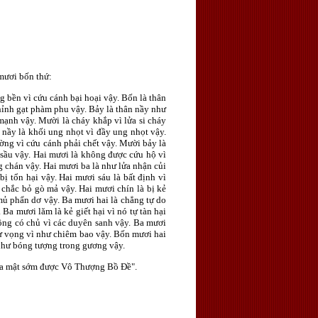
mươi bốn thứ:
g bền vì cứu cánh bại hoại vậy. Bốn là thân
 phỉnh gạt phàm phu vậy. Bảy là thân nầy như
 mạnh vậy. Mười là cháy khắp vì lửa si cháy
n nầy là khối ung nhọt vì đầy ung nhọt vậy.
ờng vì cứu cánh phải chết vậy. Mười bảy là
 sầu vậy. Hai mươi là không được cứu hộ vì
 chán vậy. Hai mươi ba là như lửa nhận củi
 tổn hại vậy. Hai mươi sáu là bất định vì
 chắc bỏ gò mả vậy. Hai mươi chín là bị kẻ
mủ phẩn dơ vậy. Ba mươi hai là chẳng tự do
Ba mươi lăm là kẻ giết hại vì nó tự tàn hại
ông có chủ vì các duyên sanh vậy. Ba mươi
hư vọng vì như chiêm bao vậy. Bốn mươi hai
 như bóng tượng trong gương vậy.
a la mật sớm được Vô Thượng Bồ Ðề".