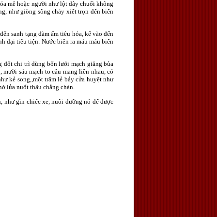
hóa mê hoặc người như lột dây chuối không
g, như giòng sông chảy xiết trọn đến biển
o đến sanh tạng đàm ấm tiêu hóa, kế vào đến
nh đại tiểu tiện. Nước biến ra máu máu biến
g đốt chi trì dùng bốn lưới mạch giăng bủa
n, mười sáu mạch to câu mang liền nhau, có
 như kẻ song,,một trăm lẻ bảy cửa huyệt như
thờ lửa nuốt thâu chẳng chán.
nh, như gìn chiếc xe, nuôi dưỡng nó để được