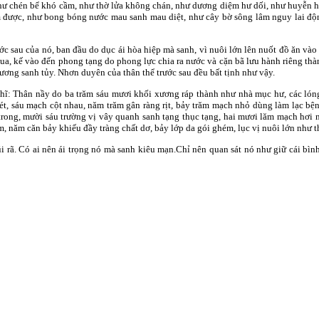
như chén bể khó cầm, như thờ lửa không chán, như dương diệm hư dối, như huyễn 
 được, như bong bóng nước mau sanh mau diệt, như cây bờ sông lâm nguy lai độn
ớc sau của nó, ban đầu do dục ái hòa hiệp mà sanh, vì nuôi lớn lên nuốt đồ ăn và
hua, kế vào đến phong tạng do phong lực chia ra nước và cặn bã lưu hành riêng thà
xương sanh tủy. Nhơn duyên của thân thể trước sau đều bất tịnh như vậy.
ghĩ: Thân nầy do ba trăm sáu mươi khối xương ráp thành như nhà mục hư, các lón
rét, sáu mạch cột nhau, năm trăm gân ràng rịt, bảy trăm mạch nhỏ dùng làm lạc bệ
i trong, mười sáu trường vị vây quanh sanh tạng thục tạng, hai mươi lăm mạch hơi
m, năm căn bảy khiếu đầy tràng chất dơ, bảy lớp da gói ghém, lục vị nuôi lớn như 
úi rã. Có ai nên ái trọng nó mà sanh kiêu mạn.Chỉ nên quan sát nó như giữ cái bì