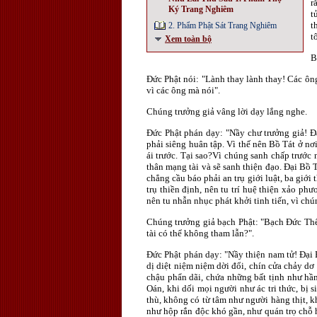
r
Ký Trang Nghiêm
t
t
2. Phẩm Phật Sát Trang Nghiêm
t
Xem toàn bộ
B
Ðức Phật nói: "Lành thay lành thay! Các ôn
vì các ông mà nói".
Chúng trưởng giả vâng lời dạy lắng nghe.
Ðức Phật phán dạy: "Nầy chư trưởng giả! Ðạ
phải siêng huân tập. Vì thế nên Bồ Tát ở n
ái trước. Tại sao?Vì chúng sanh chấp trước 
thân mạng tài và sẽ sanh thiện đạo. Ðại Bồ 
chẳng cầu báo phải an trụ giới luật, ba giới
trụ thiền định, nên tu trí huệ thiện xảo ph
nên tu nhẫn nhục phát khởi tinh tiến, vì chú
Chúng trưởng giả bạch Phật: "Bạch Ðức Thế 
tài có thể không tham lẫn?".
Ðức Phật phán dạy: "Nầy thiện nam tử! Ðại B
dị diệt niệm niệm dời đổi, chín cửa chảy d
chậu phẩn dãi, chứa những bất tịnh như hầ
Oán, khi dối mọi người như ác tri thức, bị 
thù, không có từ tâm như người hàng thịt, 
như hộp rắn độc khó gần, như quán trọ chỗ 