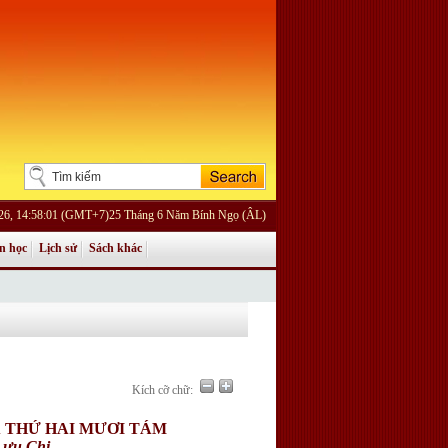
026, 14:58:01 (GMT+7)25 Tháng 6 Năm Bính Ngọ (ÂL)
n học
Lịch sử
Sách khác
Kích cỡ chữ:
Ả THỨ HAI MƯƠI TÁM
Lưu Chi