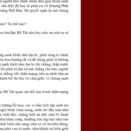
ân người khó được nhẫn đến giải thoát sanh
 cầu diệt độ hay sẽ phát xu vô thượng Phật
chứng Niết Bàn. Do quyết nghị ấy mà chúng
ào? Tu thế nào? .
ư chư Ðại Bồ Tát nên học nên trụ nên tu sẽ
ng sanh khởi tâm đại bi, phải rộng tu hành
nệm hoa hương tất cả đồ dùng phải là không
 sanh khởi tâm đại bi thì chẳng chấp trước
rồi phải tu đại xả mà chẳng cầu báo, người
iến chẳng tiếc thân mạng, nên tu nhứt tâm an
hành bố thí thọ trì cấm giới, vì chúng sanh
ại Bồ Tát quan sát thế nào ở nơi thân mạng
ượng lỗi họa, các vi trần tích tập sanh trụ
 ngói bình chưa nung, nước dơ đầy tràn như
n chất độc, chẳng biết ơn đức như Vị Sanh
h như trộm cướp, thường tìm dịp hại như oán
phải luôn sửa sang, như xe cũ hư khó dùng,
i,như vua lo nước, như thành trì biên giới