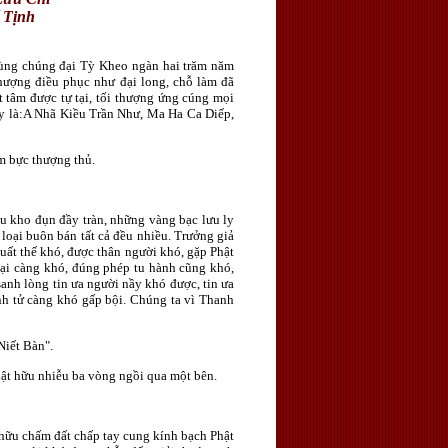
 Tịnh
ùng chúng đại Tỳ Kheo ngàn hai trăm năm
hượng điều phục như đại long, chỗ làm đã
t tâm được tự tại, tối thượng ứng cúng mọi
ấy là:A Nhã Kiều Trần Như, Ma Ha Ca Diếp,
m bực thượng thủ.
u kho đụn đầy tràn, những vàng bạc lưu ly
loại buôn bán tất cả đều nhiều. Trưởng giả
ất thế khó, được thân người khó, gặp Phật
lại càng khó, đúng phép tu hành cũng khó,
anh lòng tin ưa người nầy khó được, tin ưa
anh tử càng khó gấp bội. Chúng ta vì Thanh
Niết Bàn".
ật hữu nhiễu ba vòng ngồi qua một bên.
hữu chấm đất chấp tay cung kính bạch Phật