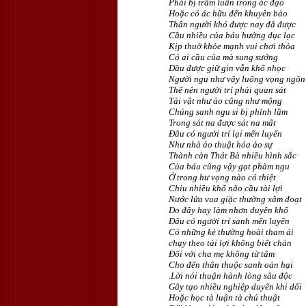
Phải bị trầm luân trong ác đạo
Hoặc có ác hữu đến khuyên bảo
Thân người khó được nay đã được
Cầu nhiều của báu hưởng dục lạc
Kịp thuở khỏe mạnh vui chơi thỏa
Có ai cầu của mà sung sướng
Dầu được giữ gìn vẫn khổ nhọc
Người ngu như vậy luống vọng ngôn
Thế nên người trí phải quan sát
Tài vật như ảo cũng như mộng
Chúng sanh ngu si bị phỉnh lầm
Trong sát na được sát na mất
Ðâu có người trí lại mến luyến
Như nhà ảo thuật hóa ảo sự
Thành càn Thát Bà nhiều hình sắc
Của báu cũng vậy gạt phàm ngu
Ở trong hư vọng nào có thiệt
Chiu nhiều khổ não cầu tài lợi
Nước lửa vua giặc thường xâm đoạt
Do đây hay làm nhơn duyên khổ
Ðâu có người trí sanh mến luyến
Có những kẻ thường hoài tham ái
chạy theo tài lợi không biết chán
Ðối với cha mẹ không từ tâm
Cho đến thân thuộc sanh oán hại
.Lời nói thuận hành lòng sâu độc
Gây tạo nhiều nghiệp duyên khi dối
Hoặc học tà luận tà chú thuật