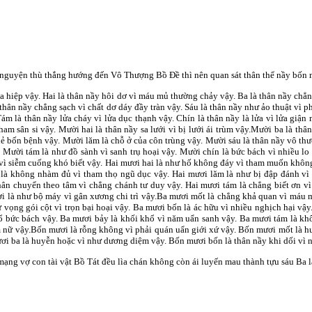
í nguyện thù thắng hướng đến Vô Thượng Bồ Ðề thì nên quan sát thân thể nầy bốn 
 hiệp vậy. Hai là thân nầy hôi dơ vì máu mủ thường chảy vậy. Ba là thân nầy chẳn
à thân nầy chẳng sạch vì chất dơ dáy đầy tràn vậy. Sáu là thân nầy như ảo thuật vì
m là thân nầy lửa cháy vì lửa dục thạnh vậy. Chín là thân nầy là lửa vì lửa giận
ham sân si vậy. Mười hai là thân nầy sa lưới vì bị lưới ái trùm vậy.Mười ba là thâ
ẻ bốn bệnh vậy. Mười lăm là chỗ ở của côn trùng vậy. Mười sáu là thân nầy vô thư
 Mười tám là như đồ sành vì sanh trụ hoại vậy. Mười chín là bức bách vì nhiều lo
 vì siễm cuống khó biết vậy. Hai mươi hai là như hố không đáy vì tham muốn không
à không nhàm đủ vì tham thọ ngũ dục vậy. Hai mươi lăm là như bị đập đánh vì bị
hân chuyển theo tâm vì chẳng chánh tư duy vậy. Hai mươi tám là chẳng biết ơn vì
ơi là như bộ máy vì gân xương chi trì vậy.Ba mươi mốt là chẳng khả quan vì máu 
vọng gói cột vì trọn bại hoại vậy. Ba mươi bốn là ác hữu vì nhiều nghịch hại vậy. 
ổ bức bách vậy. Ba mươi bảy là khối khổ vì năm uẩn sanh vậy. Ba mươi tám là kh
m nữ vậy.Bốn mươi là rỗng không vì phải quán uẩn giới xứ vậy. Bốn mươi mốt là 
ươi ba là huyễn hoặc vì như dương diệm vậy. Bốn mươi bốn là thân nầy khi dối vì
n mạng vợ con tài vật Bồ Tát đều lìa chán không còn ái luyến mau thành tựu sáu B