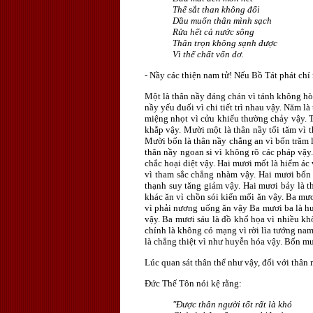
Thể sắt than không đổi
Dầu muốn thân mình sạch
Rửa hết cả nước sông
Thân trọn không sạnh được
Vì thể chất vốn dơ.
- Nầy các thiện nam tử! Nếu Bồ Tát phát ch
Một là thân nầy đáng chán vì tánh không hòa
nầy yếu đuối vì chi tiết trì nhau vậy. Năm l
miệng nhọt vì cửu khiếu thường chảy vậy. Tá
khắp vậy. Mười một là thân nầy tối tăm vì t
Mười bốn là thân nầy chẳng an vì bốn trăm l
thân nầy ngoan si vì không rõ các pháp vậy.
chắc hoại diệt vậy. Hai mươi mốt là hiểm ác
vì tham sắc chẳng nhàm vậy. Hai mươi bốn l
thạnh suy tăng giảm vậy. Hai mươi bảy là t
khác ăn vì chồn sói kiến mối ăn vậy. Ba mư
vì phải nương uống ăn vậy Ba mươi ba là hư 
vậy. Ba mươi sáu là đồ khổ họa vì nhiều kh
chính là không có mạng vì rời lìa tướng na
là chẳng thiệt vì như huyễn hóa vậy. Bốn m
Lúc quan sát thân thể như vậy, đối với thâ
Ðức Thế Tôn nói kệ rằng:
"Ðược thân người tốt rất là khó