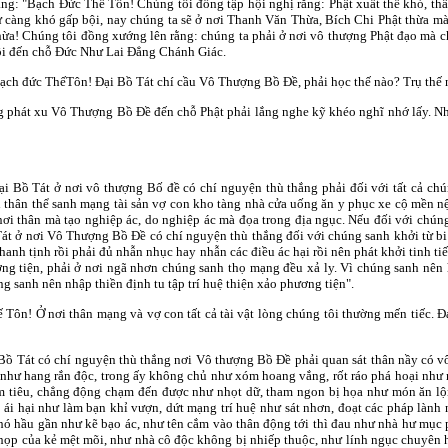
ằng: "Bạch Ðức Thế Tôn! Chúng tôi đồng tập hội nghị rằng: Phật xuất thế khó, th
ử càng khó gấp bội, nay chúng ta sẽ ở nơi Thanh Văn Thừa, Bích Chi Phật thừa mà
hừa! Chúng tôi đồng xướng lên rằng: chúng ta phải ở nơi vô thượng Phật đạo mà 
ôi đến chỗ Ðức Như Lai Ðẳng Chánh Giác.
ạch đức ThếTôn! Ðại Bồ Tát chí cầu Vô Thượng Bồ Ðề, phải học thế nào? Trụ thế n
g phát xu Vô Thượng Bồ Ðề đến chỗ Phật phải lắng nghe kỹ khéo nghĩ nhớ lấy. Nh
i Bồ Tát ở nơi vô thượng Bố đề có chí nguyện thù thắng phải đối với tất cả chú
ơi thân thể sanh mạng tài sản vợ con kho tàng nhà cửa uống ăn y phục xe cộ mền 
nơi thân mà tạo nghiệp ác, do nghiệp ác mà đọa trong địa ngục. Nếu đối với chúng
Tát ở nơi Vô Thượng Bồ Ðề có chí nguyện thù thắng đối với chúng sanh khởi từ bi 
 thanh tịnh rồi phải đủ nhẫn nhục hay nhẫn các điều ác hại rồi nên phát khởi tinh t
ương tiện, phải ở nơi ngã nhơn chúng sanh thọ mạng đều xả ly. Vì chúng sanh nên 
ng sanh nên nhập thiền định tu tập trí huệ thiện xảo phương tiện".
Tôn! Ở nơi thân mạng và vợ con tất cả tài vật lòng chúng tôi thường mến tiếc. Ð
ồ Tát có chí nguyện thù thắng nơi Vô thượng Bồ Ðề phải quan sát thân nầy có vô l
ơ như hang rắn độc, trong ấy không chủ như xóm hoang vắng, rốt ráo phá hoại như
m tiêu, chẳng động chạm đến được như nhọt dữ, tham ngon bị họa như món ăn lộ
si ái hại như làm bạn khỉ vượn, dứt mạng trí huệ như sát nhơn, đoạt các pháp làn
khó hầu gần như kẽ bạo ác, như tên cắm vào thân động tới thì đau như nhà hư mục 
họp của kẻ mệt mõi, như nhà cô độc không bị nhiếp thuộc, như lính ngục chuyên ha