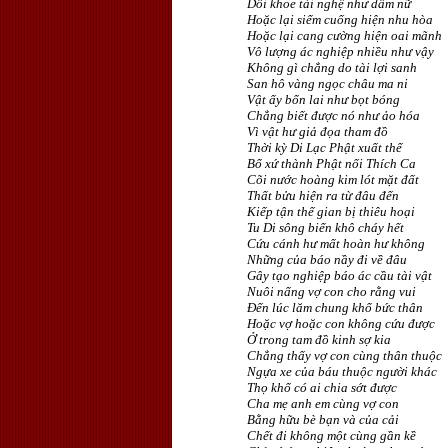
Dối khoe tài nghệ như dâm nữ
Hoặc lại siểm cuống hiện nhu hòa
Hoặc lại cang cường hiện oai mãnh
Vô lượng ác nghiệp nhiều như vậy
Không gì chẳng do tài lợi sanh
San hô vàng ngọc châu ma ni
Vật ấy bổn lai như bọt bóng
Chẳng biết được nó như ảo hóa
Vì vật hư giả đọa tham đồ
Thời kỳ Di Lạc Phật xuất thế
Bổ xứ thành Phật nối Thích Ca
Cõi nước hoàng kim lót mặt đất
Thất bửu hiện ra từ đâu đến
Kiếp tận thế gian bị thiêu hoại
Tu Di sông biển khô cháy hết
Cứu cánh hư mất hoàn hư không
Những của báo nầy đi về đâu
Gây tạo nghiệp báo ác cầu tài vật
Nuôi nấng vợ con cho rằng vui
Ðến lúc lăm chung khổ bức thân
Hoặc vợ hoặc con không cứu được
Ở trong tam đồ kinh sợ kia
Chẳng thấy vợ con cùng thân thuộc
Ngựa xe của báu thuộc người khác
Thọ khổ có ai chia sớt được
Cha mẹ anh em cùng vợ con
Bằng hữu bè bạn và của cải
Chết đi không một cùng gần kề