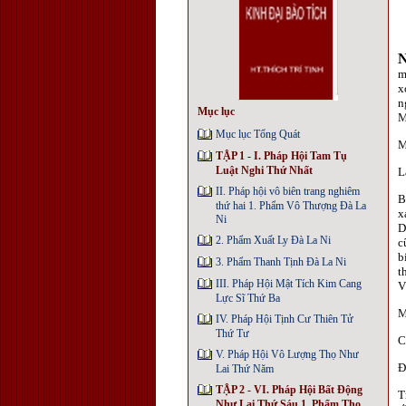
m
x
n
Mục lục
M
Mục lục Tổng Quát
M
TẬP 1 - I. Pháp Hội Tam Tụ
Luật Nghi Thứ Nhất
L
II. Pháp hội vô biên trang nghiêm
B
thứ hai 1. Phẩm Vô Thượng Đà La
x
Ni
D
2. Phẩm Xuất Ly Đà La Ni
c
b
3. Phẩm Thanh Tịnh Đà La Ni
t
III. Pháp Hội Mật Tích Kim Cang
V
Lực Sĩ Thứ Ba
M
IV. Pháp Hội Tịnh Cư Thiên Tử
Thứ Tư
C
V. Pháp Hội Vô Lượng Thọ Như
Ð
Lai Thứ Năm
TẬP 2 - VI. Pháp Hội Bất Động
T
Như Lai Thứ Sáu 1. Phẩm Thọ