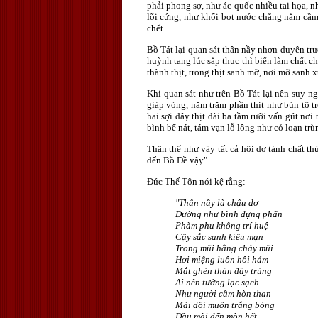
phải phong sợ, như ác quốc nhiều tai họa, 
lõi cứng, như khối bọt nước chẳng nắm cầm
chết.
Bồ Tát lại quan sát thân nầy nhơn duyên trư
huỳnh tạng lúc sắp thục thì biến làm chất c
thành thịt, trong thịt sanh mỡ, nơi mỡ sanh 
Khi quan sát như trên Bồ Tát lại nên suy n
giáp vòng, năm trăm phần thịt như bùn tô t
hai sợi dây thịt dài ba tầm rưỡi vấn gút nơ
bình bể nát, tám vạn lỗ lông như cỏ loạn trù
Thân thể như vậy tất cả hôi dơ tánh chất th
đến Bồ Ðề vậy".
Ðức Thế Tôn nói kệ rằng:
"Thân nầy là chậu dơ
Dường như bình đựng phẩn
Phàm phu không trí huệ
Cậy sắc sanh kiêu mạn
Trong mũi hằng chảy mũi
Hơi miệng luôn hôi hám
Mắt ghèn thân đầy trùng
Ai nên tưởng lạc sạch
Như người cầm hòn than
Mài dồi muốn trắng bóng
Dầu mài đến mòn hết