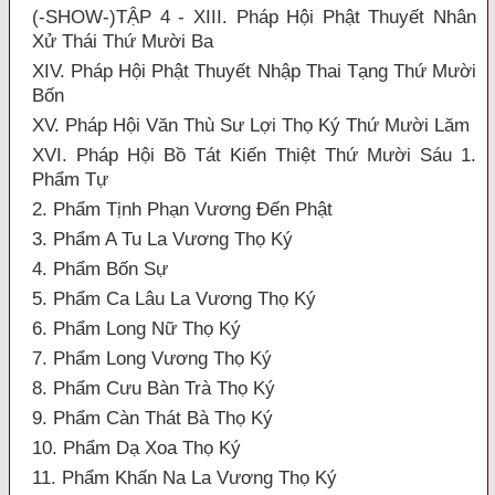
(-SHOW-)TẬP 4 - XIII. Pháp Hội Phật Thuyết Nhân
Xử Thái Thứ Mười Ba
XIV. Pháp Hội Phật Thuyết Nhập Thai Tạng Thứ Mười
Bốn
XV. Pháp Hội Văn Thù Sư Lợi Thọ Ký Thứ Mười Lăm
XVI. Pháp Hội Bồ Tát Kiến Thiệt Thứ Mười Sáu 1.
Phẩm Tự
2. Phẩm Tịnh Phạn Vương Đến Phật
3. Phẩm A Tu La Vương Thọ Ký
4. Phẩm Bốn Sự
5. Phẩm Ca Lâu La Vương Thọ Ký
6. Phẩm Long Nữ Thọ Ký
7. Phẩm Long Vương Thọ Ký
8. Phẩm Cưu Bàn Trà Thọ Ký
9. Phẩm Càn Thát Bà Thọ Ký
10. Phẩm Dạ Xoa Thọ Ký
11. Phẩm Khấn Na La Vương Thọ Ký