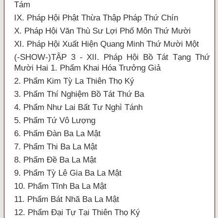
Tám
IX. Pháp Hội Phật Thừa Thập Pháp Thứ Chín
X. Pháp Hội Văn Thù Sư Lợi Phố Môn Thứ Mười
XI. Pháp Hội Xuất Hiện Quang Minh Thứ Mười Một
(-SHOW-)TẬP 3 - XII. Pháp Hội Bồ Tát Tạng Thứ
Mười Hai 1. Phẩm Khai Hóa Trưởng Giả
2. Phẩm Kim Tỳ La Thiên Thọ Ký
3. Phẩm Thí Nghiệm Bồ Tát Thứ Ba
4. Phẩm Như Lai Bất Tư Nghì Tánh
5. Phẩm Tứ Vô Lượng
6. Phẩm Đàn Ba La Mật
7. Phẩm Thi Ba La Mật
8. Phẩm Đề Ba La Mật
9. Phẩm Tỳ Lê Gia Ba La Mật
10. Phẩm Tĩnh Ba La Mật
11. Phẩm Bát Nhã Ba La Mật
12. Phẩm Đại Tự Tại Thiên Thọ Ký