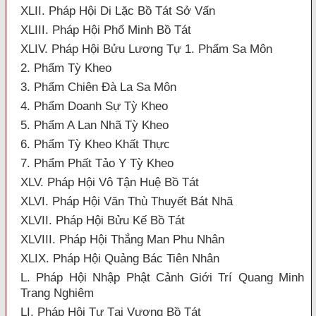
XLII. Pháp Hội Di Lặc Bồ Tát Sở Vấn
XLIII. Pháp Hội Phổ Minh Bồ Tát
XLIV. Pháp Hội Bửu Lương Tự 1. Phẩm Sa Môn
2. Phẩm Tỳ Kheo
3. Phẩm Chiên Đà La Sa Môn
4. Phẩm Doanh Sự Tỳ Kheo
5. Phẩm A Lan Nhã Tỳ Kheo
6. Phẩm Tỳ Kheo Khất Thực
7. Phẩm Phất Tảo Y Tỳ Kheo
XLV. Pháp Hội Vô Tận Huệ Bồ Tát
XLVI. Pháp Hội Văn Thù Thuyết Bát Nhã
XLVII. Pháp Hội Bửu Kế Bồ Tát
XLVIII. Pháp Hội Thắng Man Phu Nhân
XLIX. Pháp Hội Quảng Bác Tiên Nhân
L. Pháp Hội Nhập Phật Cảnh Giới Trí Quang Minh
Trang Nghiêm
LI. Pháp Hội Tự Tại Vương Bồ Tát