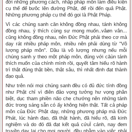
đời những phương cách, nhập pháp môn làm điều kiện
cụ thể để bưôc lên đường Phật, để rồi đến quả Phật.
Những phương pháp cụ thể đó gọi là Phật Pháp.
Vì các chúng sanh căn không đồng nhau, tánh không
đồng nhau, ý thích cùng sự mong muốn..vâøn vân...
cũng không đồng nhau, nên Đức Phật phải theo cơ mà
dạy rát nhiều pháp môn, nhiều nên phải dùng từ "Vô
lượng pháp môn". Dầu là vô lượng nhưng nếu mỗi
chúng sanh y theo một pháp môn, đúng với căùn tánh
thích muốn của chính mình rồi, quyết tâm hiểu rõ hành
trì thật đúng thật bền, thật sâu, thì nhất định đạt thành
đạo quả.
Như trên nói mọi chúng sanh đều có đủ đức tính đồng
như Phật chỉ vì điên đảo vọng tưởng hư vọng phân
biệt, dục tham phiền não che chướng nên những tánh
đức trong sáng sẵn có ấy không hiện thật. Tất cả pháp
môn của Đức Phật dạy, những phương pháp mà Đức
Phát, lúc hành đạo, đã thật hành, đã hiểu rõ, đã kinh
nghiệm và do đó đã đạt kết quả cứuÏ cánh, nay đem
truyền dạy lại cho mọi người, đều nhằm vào việc phải