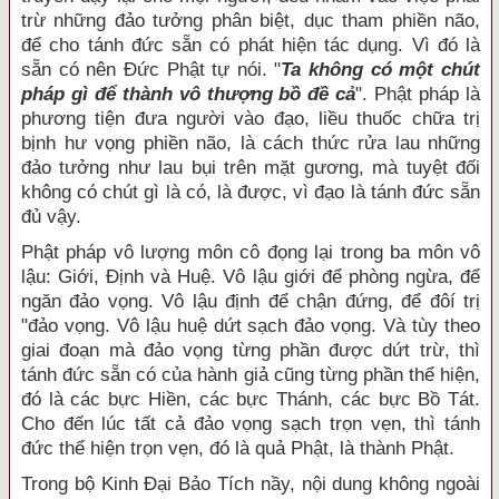
trừ những đảo tưởng phân biệt, dục tham phiền não,
để cho tánh đức sẵn có phát hiện tác dụng. Vì đó là
sẵn có nên Đức Phật tự nói. "
Ta không có một chút
pháp gì để thành vô thượng bồ đề cả
". Phật pháp là
phương tiện đưa người vào đạo, liều thuốc chữa trị
bịnh hư vọng phiền não, là cách thức rửa lau những
đảo tưởng như lau bụi trên mặt gương, mà tuyệt đối
không có chút gì là có, là được, vì đạo là tánh đức sẵn
đủ vậy.
Phật pháp vô lượng môn cô đọng lại trong ba môn vô
lậu: Giới, Định và Huệ. Vô lậu giới để phòng ngừa, để
ngăn đảo vọng. Vô lậu định để chận đứng, để đôí trị
"đảo vọng. Vô lậu huệ dứt sạch đảo vọng. Và tùy theo
giai đoạn mà đảo vọng từng phần được dứt trừ, thì
tánh đức sẵn có của hành giả cũng từng phần thể hiện,
đó là các bực Hiền, các bực Thánh, các bực Bồ Tát.
Cho đến lúc tất cả đảo vọng sạch trọn vẹn, thì tánh
đức thể hiện trọn vẹn, đó là quả Phật, là thành Phật.
Trong bộ Kinh Đại Bảo Tích nầy, nội dung không ngoài