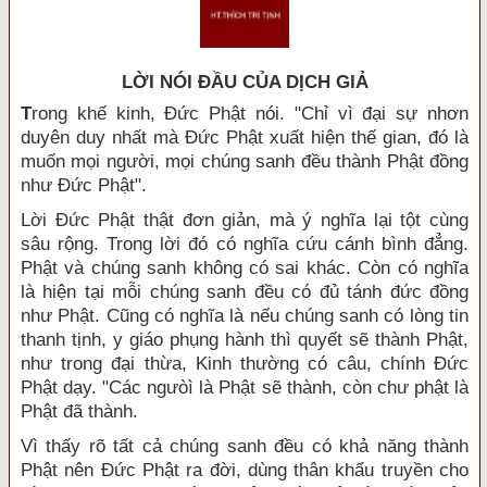
LỜI NÓI ÐẦU CỦA DỊCH GIẢ
T
rong khế kinh, Đức Phật nói. "Chỉ vì đại sự nhơn
duyên duy nhất mà Đức Phật xuất hiện thế gian, đó là
muốn mọi người, mọi chúng sanh đều thành Phật đồng
như Đức Phật".
Lời Đức Phật thật đơn giản, mà ý nghĩa lại tột cùng
sâu rộng. Trong lời đó có nghĩa cứu cánh bình đẳng.
Phật và chúng sanh không có sai khác. Còn có nghĩa
là hiện tại mỗi chúng sanh đều có đủ tánh đức đồng
như Phật. Cũng có nghĩa là nếu chúng sanh có lòng tin
thanh tịnh, y giáo phụng hành thì quyết sẽ thành Phật,
như trong đại thừa, Kinh thường có câu, chính Đức
Phật dạy. "Các ngưòì là Phật sẽ thành, còn chư phật là
Phật đã thành.
Vì thấy rõ tất cả chúng sanh đều có khả năng thành
Phật nên Đức Phật ra đời, dùng thân khẩu truyền cho