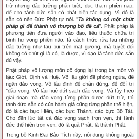
trừ những đảo tưởng phân biệt, dục tham phiền não,
để cho tánh đức sẵn có phát hiện tác dụng. Vì đó là
sẵn có nên Đức Phật tự nói. "
Ta không có một chút
pháp gì để thành vô thượng bồ đề cả
". Phật pháp là
phương tiện đưa người vào đạo, liều thuốc chữa trị
bịnh hư vọng phiền não, là cách thức rửa lau những
đảo tưởng như lau bụi trên mặt gương, mà tuyệt đối
không có chút gì là có, là được, vì đạo là tánh đức sẵn
đủ vậy.
Phật pháp vô lượng môn cô đọng lại trong ba môn vô
lậu: Giới, Định và Huệ. Vô lậu giới để phòng ngừa, để
ngăn đảo vọng. Vô lậu định để chận đứng, để đôí trị
"đảo vọng. Vô lậu huệ dứt sạch đảo vọng. Và tùy theo
giai đoạn mà đảo vọng từng phần được dứt trừ, thì
tánh đức sẵn có của hành giả cũng từng phần thể hiện,
đó là các bực Hiền, các bực Thánh, các bực Bồ Tát.
Cho đến lúc tất cả đảo vọng sạch trọn vẹn, thì tánh
đức thể hiện trọn vẹn, đó là quả Phật, là thành Phật.
Trong bộ Kinh Đại Bảo Tích nầy, nội dung không ngoài