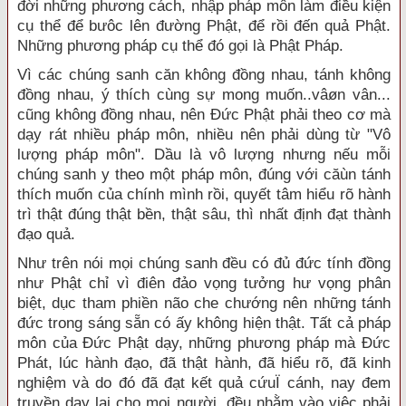
đời những phương cách, nhập pháp môn làm điều kiện
cụ thể để bưôc lên đường Phật, để rồi đến quả Phật.
Những phương pháp cụ thể đó gọi là Phật Pháp.
Vì các chúng sanh căn không đồng nhau, tánh không
đồng nhau, ý thích cùng sự mong muốn..vâøn vân...
cũng không đồng nhau, nên Đức Phật phải theo cơ mà
dạy rát nhiều pháp môn, nhiều nên phải dùng từ "Vô
lượng pháp môn". Dầu là vô lượng nhưng nếu mỗi
chúng sanh y theo một pháp môn, đúng với căùn tánh
thích muốn của chính mình rồi, quyết tâm hiểu rõ hành
trì thật đúng thật bền, thật sâu, thì nhất định đạt thành
đạo quả.
Như trên nói mọi chúng sanh đều có đủ đức tính đồng
như Phật chỉ vì điên đảo vọng tưởng hư vọng phân
biệt, dục tham phiền não che chướng nên những tánh
đức trong sáng sẵn có ấy không hiện thật. Tất cả pháp
môn của Đức Phật dạy, những phương pháp mà Đức
Phát, lúc hành đạo, đã thật hành, đã hiểu rõ, đã kinh
nghiệm và do đó đã đạt kết quả cứuÏ cánh, nay đem
truyền dạy lại cho mọi người, đều nhằm vào việc phải