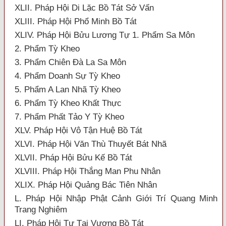
XLII. Pháp Hội Di Lặc Bồ Tát Sở Vấn
XLIII. Pháp Hội Phổ Minh Bồ Tát
XLIV. Pháp Hội Bửu Lương Tự 1. Phẩm Sa Môn
2. Phẩm Tỳ Kheo
3. Phẩm Chiên Đà La Sa Môn
4. Phẩm Doanh Sự Tỳ Kheo
5. Phẩm A Lan Nhã Tỳ Kheo
6. Phẩm Tỳ Kheo Khất Thực
7. Phẩm Phất Tảo Y Tỳ Kheo
XLV. Pháp Hội Vô Tận Huệ Bồ Tát
XLVI. Pháp Hội Văn Thù Thuyết Bát Nhã
XLVII. Pháp Hội Bửu Kế Bồ Tát
XLVIII. Pháp Hội Thắng Man Phu Nhân
XLIX. Pháp Hội Quảng Bác Tiên Nhân
L. Pháp Hội Nhập Phật Cảnh Giới Trí Quang Minh
Trang Nghiêm
LI. Pháp Hội Tự Tại Vương Bồ Tát