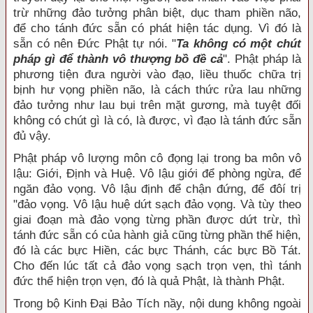
trừ những đảo tưởng phân biệt, dục tham phiền não,
để cho tánh đức sẵn có phát hiện tác dụng. Vì đó là
sẵn có nên Đức Phật tự nói. "
Ta không có một chút
pháp gì để thành vô thượng bồ đề cả
". Phật pháp là
phương tiện đưa người vào đạo, liều thuốc chữa trị
bịnh hư vọng phiền não, là cách thức rửa lau những
đảo tưởng như lau bụi trên mặt gương, mà tuyệt đối
không có chút gì là có, là được, vì đạo là tánh đức sẵn
đủ vậy.
Phật pháp vô lượng môn cô đọng lại trong ba môn vô
lậu: Giới, Định và Huệ. Vô lậu giới để phòng ngừa, để
ngăn đảo vọng. Vô lậu định để chận đứng, để đôí trị
"đảo vọng. Vô lậu huệ dứt sạch đảo vọng. Và tùy theo
giai đoạn mà đảo vọng từng phần được dứt trừ, thì
tánh đức sẵn có của hành giả cũng từng phần thể hiện,
đó là các bực Hiền, các bực Thánh, các bực Bồ Tát.
Cho đến lúc tất cả đảo vọng sạch trọn vẹn, thì tánh
đức thể hiện trọn vẹn, đó là quả Phật, là thành Phật.
Trong bộ Kinh Đại Bảo Tích nầy, nội dung không ngoài