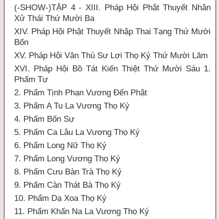
(-SHOW-)TẬP 4 - XIII. Pháp Hội Phật Thuyết Nhân
Xử Thái Thứ Mười Ba
XIV. Pháp Hội Phật Thuyết Nhập Thai Tạng Thứ Mười
Bốn
XV. Pháp Hội Văn Thù Sư Lợi Thọ Ký Thứ Mười Lăm
XVI. Pháp Hội Bồ Tát Kiến Thiệt Thứ Mười Sáu 1.
Phẩm Tự
2. Phẩm Tịnh Phạn Vương Đến Phật
3. Phẩm A Tu La Vương Thọ Ký
4. Phẩm Bốn Sự
5. Phẩm Ca Lâu La Vương Thọ Ký
6. Phẩm Long Nữ Thọ Ký
7. Phẩm Long Vương Thọ Ký
8. Phẩm Cưu Bàn Trà Thọ Ký
9. Phẩm Càn Thát Bà Thọ Ký
10. Phẩm Dạ Xoa Thọ Ký
11. Phẩm Khấn Na La Vương Thọ Ký