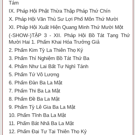
Tám
IX. Pháp Hội Phật Thừa Thập Pháp Thứ Chín
X. Pháp Hội Văn Thù Sư Lợi Phố Môn Thứ Mười
XI. Pháp Hội Xuất Hiện Quang Minh Thứ Mười Một
(-SHOW-)TẬP 3 - XII. Pháp Hội Bồ Tát Tạng Thứ
Mười Hai 1. Phẩm Khai Hóa Trưởng Giả
2. Phẩm Kim Tỳ La Thiên Thọ Ký
3. Phẩm Thí Nghiệm Bồ Tát Thứ Ba
4. Phẩm Như Lai Bất Tư Nghì Tánh
5. Phẩm Tứ Vô Lượng
6. Phẩm Đàn Ba La Mật
7. Phẩm Thi Ba La Mật
8. Phẩm Đề Ba La Mật
9. Phẩm Tỳ Lê Gia Ba La Mật
10. Phẩm Tĩnh Ba La Mật
11. Phẩm Bát Nhã Ba La Mật
12. Phẩm Đại Tự Tại Thiên Thọ Ký