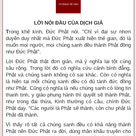
LỜI NÓI ÐẦU CỦA DỊCH GIẢ
T
rong khế kinh, Đức Phật nói. "Chỉ vì đại sự nhơn
duyên duy nhất mà Đức Phật xuất hiện thế gian, đó là
muốn mọi người, mọi chúng sanh đều thành Phật đồng
như Đức Phật".
Lời Đức Phật thật đơn giản, mà ý nghĩa lại tột cùng
sâu rộng. Trong lời đó có nghĩa cứu cánh bình đẳng.
Phật và chúng sanh không có sai khác. Còn có nghĩa
là hiện tại mỗi chúng sanh đều có đủ tánh đức đồng
như Phật. Cũng có nghĩa là nếu chúng sanh có lòng tin
thanh tịnh, y giáo phụng hành thì quyết sẽ thành Phật,
như trong đại thừa, Kinh thường có câu, chính Đức
Phật dạy. "Các ngưòì là Phật sẽ thành, còn chư phật là
Phật đã thành.
Vì thấy rõ tất cả chúng sanh đều có khả năng thành
Phật nên Đức Phật ra đời, dùng thân khẩu truyền cho