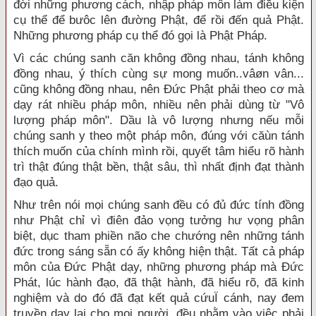
đời những phương cách, nhập pháp môn làm điều kiện
cụ thể để bưôc lên đường Phật, để rồi đến quả Phật.
Những phương pháp cụ thể đó gọi là Phật Pháp.
Vì các chúng sanh căn không đồng nhau, tánh không
đồng nhau, ý thích cùng sự mong muốn..vâøn vân...
cũng không đồng nhau, nên Đức Phật phải theo cơ mà
dạy rát nhiều pháp môn, nhiều nên phải dùng từ "Vô
lượng pháp môn". Dầu là vô lượng nhưng nếu mỗi
chúng sanh y theo một pháp môn, đúng với căùn tánh
thích muốn của chính mình rồi, quyết tâm hiểu rõ hành
trì thật đúng thật bền, thật sâu, thì nhất định đạt thành
đạo quả.
Như trên nói mọi chúng sanh đều có đủ đức tính đồng
như Phật chỉ vì điên đảo vọng tưởng hư vọng phân
biệt, dục tham phiền não che chướng nên những tánh
đức trong sáng sẵn có ấy không hiện thật. Tất cả pháp
môn của Đức Phật dạy, những phương pháp mà Đức
Phát, lúc hành đạo, đã thật hành, đã hiểu rõ, đã kinh
nghiệm và do đó đã đạt kết quả cứuÏ cánh, nay đem
truyền dạy lại cho mọi người, đều nhằm vào việc phải