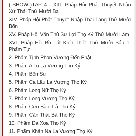
(-SHOW-)TẬP 4 - XIII. Pháp Hội Phật Thuyết Nhân
Xử Thái Thứ Mười Ba
XIV. Pháp Hội Phật Thuyết Nhập Thai Tạng Thứ Mười
Bốn
XV. Pháp Hội Văn Thù Sư Lợi Thọ Ký Thứ Mười Lăm
XVI. Pháp Hội Bồ Tát Kiến Thiệt Thứ Mười Sáu 1.
Phẩm Tự
2. Phẩm Tịnh Phạn Vương Đến Phật
3. Phẩm A Tu La Vương Thọ Ký
4. Phẩm Bốn Sự
5. Phẩm Ca Lâu La Vương Thọ Ký
6. Phẩm Long Nữ Thọ Ký
7. Phẩm Long Vương Thọ Ký
8. Phẩm Cưu Bàn Trà Thọ Ký
9. Phẩm Càn Thát Bà Thọ Ký
10. Phẩm Dạ Xoa Thọ Ký
11. Phẩm Khấn Na La Vương Thọ Ký