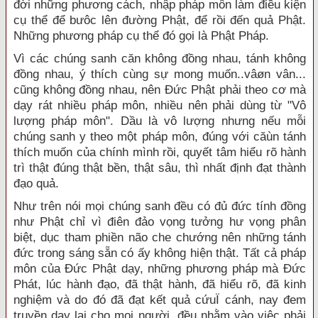
đời những phương cách, nhập pháp môn làm điều kiện
cụ thể để bưôc lên đường Phật, để rồi đến quả Phật.
Những phương pháp cụ thể đó gọi là Phật Pháp.
Vì các chúng sanh căn không đồng nhau, tánh không
đồng nhau, ý thích cùng sự mong muốn..vâøn vân...
cũng không đồng nhau, nên Đức Phật phải theo cơ mà
dạy rát nhiều pháp môn, nhiều nên phải dùng từ "Vô
lượng pháp môn". Dầu là vô lượng nhưng nếu mỗi
chúng sanh y theo một pháp môn, đúng với căùn tánh
thích muốn của chính mình rồi, quyết tâm hiểu rõ hành
trì thật đúng thật bền, thật sâu, thì nhất định đạt thành
đạo quả.
Như trên nói mọi chúng sanh đều có đủ đức tính đồng
như Phật chỉ vì điên đảo vọng tưởng hư vọng phân
biệt, dục tham phiền não che chướng nên những tánh
đức trong sáng sẵn có ấy không hiện thật. Tất cả pháp
môn của Đức Phật dạy, những phương pháp mà Đức
Phát, lúc hành đạo, đã thật hành, đã hiểu rõ, đã kinh
nghiệm và do đó đã đạt kết quả cứuÏ cánh, nay đem
truyền dạy lại cho mọi người, đều nhằm vào việc phải