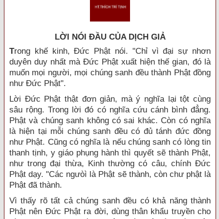
LỜI NÓI ÐẦU CỦA DỊCH GIẢ
T
rong khế kinh, Đức Phật nói. "Chỉ vì đại sự nhơn
duyên duy nhất mà Đức Phật xuất hiện thế gian, đó là
muốn mọi người, mọi chúng sanh đều thành Phật đồng
như Đức Phật".
Lời Đức Phật thật đơn giản, mà ý nghĩa lại tột cùng
sâu rộng. Trong lời đó có nghĩa cứu cánh bình đẳng.
Phật và chúng sanh không có sai khác. Còn có nghĩa
là hiện tại mỗi chúng sanh đều có đủ tánh đức đồng
như Phật. Cũng có nghĩa là nếu chúng sanh có lòng tin
thanh tịnh, y giáo phụng hành thì quyết sẽ thành Phật,
như trong đại thừa, Kinh thường có câu, chính Đức
Phật dạy. "Các ngưòì là Phật sẽ thành, còn chư phật là
Phật đã thành.
Vì thấy rõ tất cả chúng sanh đều có khả năng thành
Phật nên Đức Phật ra đời, dùng thân khẩu truyền cho