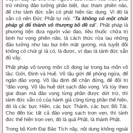
trừ những đảo tưởng phân biệt, dục tham phiền não,
để cho tánh đức sẵn có phát hiện tác dụng. Vì đó là
sẵn có nên Đức Phật tự nói. "
Ta không có một chút
pháp gì để thành vô thượng bồ đề cả
". Phật pháp là
phương tiện đưa người vào đạo, liều thuốc chữa trị
bịnh hư vọng phiền não, là cách thức rửa lau những
đảo tưởng như lau bụi trên mặt gương, mà tuyệt đối
không có chút gì là có, là được, vì đạo là tánh đức sẵn
đủ vậy.
Phật pháp vô lượng môn cô đọng lại trong ba môn vô
lậu: Giới, Định và Huệ. Vô lậu giới để phòng ngừa, để
ngăn đảo vọng. Vô lậu định để chận đứng, để đôí trị
"đảo vọng. Vô lậu huệ dứt sạch đảo vọng. Và tùy theo
giai đoạn mà đảo vọng từng phần được dứt trừ, thì
tánh đức sẵn có của hành giả cũng từng phần thể hiện,
đó là các bực Hiền, các bực Thánh, các bực Bồ Tát.
Cho đến lúc tất cả đảo vọng sạch trọn vẹn, thì tánh
đức thể hiện trọn vẹn, đó là quả Phật, là thành Phật.
Trong bộ Kinh Đại Bảo Tích nầy, nội dung không ngoài