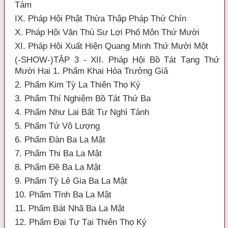
Tám
IX. Pháp Hội Phật Thừa Thập Pháp Thứ Chín
X. Pháp Hội Văn Thù Sư Lợi Phố Môn Thứ Mười
XI. Pháp Hội Xuất Hiện Quang Minh Thứ Mười Một
(-SHOW-)TẬP 3 - XII. Pháp Hội Bồ Tát Tạng Thứ
Mười Hai 1. Phẩm Khai Hóa Trưởng Giả
2. Phẩm Kim Tỳ La Thiên Thọ Ký
3. Phẩm Thí Nghiệm Bồ Tát Thứ Ba
4. Phẩm Như Lai Bất Tư Nghì Tánh
5. Phẩm Tứ Vô Lượng
6. Phẩm Đàn Ba La Mật
7. Phẩm Thi Ba La Mật
8. Phẩm Đề Ba La Mật
9. Phẩm Tỳ Lê Gia Ba La Mật
10. Phẩm Tĩnh Ba La Mật
11. Phẩm Bát Nhã Ba La Mật
12. Phẩm Đại Tự Tại Thiên Thọ Ký