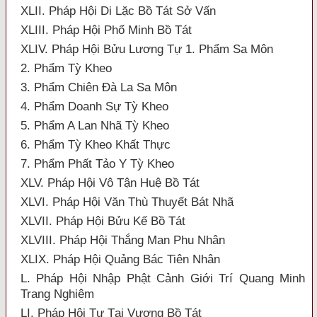
XLII. Pháp Hội Di Lặc Bồ Tát Sở Vấn
XLIII. Pháp Hội Phổ Minh Bồ Tát
XLIV. Pháp Hội Bửu Lương Tự 1. Phẩm Sa Môn
2. Phẩm Tỳ Kheo
3. Phẩm Chiên Đà La Sa Môn
4. Phẩm Doanh Sự Tỳ Kheo
5. Phẩm A Lan Nhã Tỳ Kheo
6. Phẩm Tỳ Kheo Khất Thực
7. Phẩm Phất Tảo Y Tỳ Kheo
XLV. Pháp Hội Vô Tận Huệ Bồ Tát
XLVI. Pháp Hội Văn Thù Thuyết Bát Nhã
XLVII. Pháp Hội Bửu Kế Bồ Tát
XLVIII. Pháp Hội Thắng Man Phu Nhân
XLIX. Pháp Hội Quảng Bác Tiên Nhân
L. Pháp Hội Nhập Phật Cảnh Giới Trí Quang Minh
Trang Nghiêm
LI. Pháp Hội Tự Tại Vương Bồ Tát