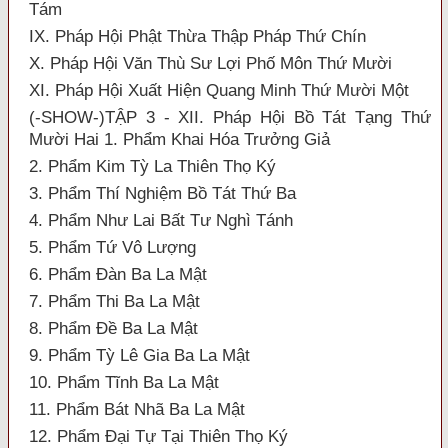
Tám
IX. Pháp Hội Phật Thừa Thập Pháp Thứ Chín
X. Pháp Hội Văn Thù Sư Lợi Phố Môn Thứ Mười
XI. Pháp Hội Xuất Hiện Quang Minh Thứ Mười Một
(-SHOW-)TẬP 3 - XII. Pháp Hội Bồ Tát Tạng Thứ
Mười Hai 1. Phẩm Khai Hóa Trưởng Giả
2. Phẩm Kim Tỳ La Thiên Thọ Ký
3. Phẩm Thí Nghiệm Bồ Tát Thứ Ba
4. Phẩm Như Lai Bất Tư Nghì Tánh
5. Phẩm Tứ Vô Lượng
6. Phẩm Đàn Ba La Mật
7. Phẩm Thi Ba La Mật
8. Phẩm Đề Ba La Mật
9. Phẩm Tỳ Lê Gia Ba La Mật
10. Phẩm Tĩnh Ba La Mật
11. Phẩm Bát Nhã Ba La Mật
12. Phẩm Đại Tự Tại Thiên Thọ Ký