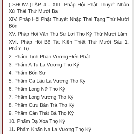
(-SHOW-)TẬP 4 - XIII. Pháp Hội Phật Thuyết Nhân
Xử Thái Thứ Mười Ba
XIV. Pháp Hội Phật Thuyết Nhập Thai Tạng Thứ Mười
Bốn
XV. Pháp Hội Văn Thù Sư Lợi Thọ Ký Thứ Mười Lăm
XVI. Pháp Hội Bồ Tát Kiến Thiệt Thứ Mười Sáu 1.
Phẩm Tự
2. Phẩm Tịnh Phạn Vương Đến Phật
3. Phẩm A Tu La Vương Thọ Ký
4. Phẩm Bốn Sự
5. Phẩm Ca Lâu La Vương Thọ Ký
6. Phẩm Long Nữ Thọ Ký
7. Phẩm Long Vương Thọ Ký
8. Phẩm Cưu Bàn Trà Thọ Ký
9. Phẩm Càn Thát Bà Thọ Ký
10. Phẩm Dạ Xoa Thọ Ký
11. Phẩm Khấn Na La Vương Thọ Ký