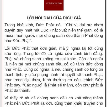
LỜI NÓI ÐẦU CỦA DỊCH GIẢ
T
rong khế kinh, Đức Phật nói. "Chỉ vì đại sự nhơn
duyên duy nhất mà Đức Phật xuất hiện thế gian, đó là
muốn mọi người, mọi chúng sanh đều thành Phật đồng
như Đức Phật".
Lời Đức Phật thật đơn giản, mà ý nghĩa lại tột cùng
sâu rộng. Trong lời đó có nghĩa cứu cánh bình đẳng.
Phật và chúng sanh không có sai khác. Còn có nghĩa
là hiện tại mỗi chúng sanh đều có đủ tánh đức đồng
như Phật. Cũng có nghĩa là nếu chúng sanh có lòng tin
thanh tịnh, y giáo phụng hành thì quyết sẽ thành Phật,
như trong đại thừa, Kinh thường có câu, chính Đức
Phật dạy. "Các ngưòì là Phật sẽ thành, còn chư phật là
Phật đã thành.
Vì thấy rõ tất cả chúng sanh đều có khả năng thành
Phật nên Đức Phật ra đời, dùng thân khẩu truyền cho