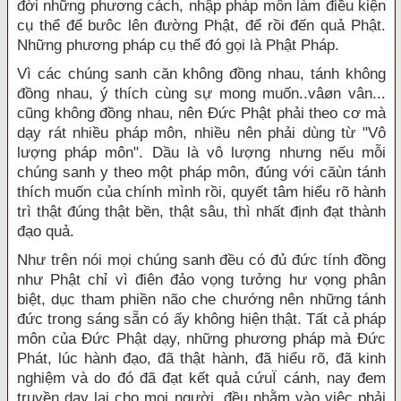
đời những phương cách, nhập pháp môn làm điều kiện
cụ thể để bưôc lên đường Phật, để rồi đến quả Phật.
Những phương pháp cụ thể đó gọi là Phật Pháp.
Vì các chúng sanh căn không đồng nhau, tánh không
đồng nhau, ý thích cùng sự mong muốn..vâøn vân...
cũng không đồng nhau, nên Đức Phật phải theo cơ mà
dạy rát nhiều pháp môn, nhiều nên phải dùng từ "Vô
lượng pháp môn". Dầu là vô lượng nhưng nếu mỗi
chúng sanh y theo một pháp môn, đúng với căùn tánh
thích muốn của chính mình rồi, quyết tâm hiểu rõ hành
trì thật đúng thật bền, thật sâu, thì nhất định đạt thành
đạo quả.
Như trên nói mọi chúng sanh đều có đủ đức tính đồng
như Phật chỉ vì điên đảo vọng tưởng hư vọng phân
biệt, dục tham phiền não che chướng nên những tánh
đức trong sáng sẵn có ấy không hiện thật. Tất cả pháp
môn của Đức Phật dạy, những phương pháp mà Đức
Phát, lúc hành đạo, đã thật hành, đã hiểu rõ, đã kinh
nghiệm và do đó đã đạt kết quả cứuÏ cánh, nay đem
truyền dạy lại cho mọi người, đều nhằm vào việc phải