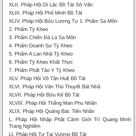
XLII. Pháp Hội Di Lặc Bồ Tát Sở Vấn
XLIII. Pháp Hội Phổ Minh Bồ Tát
XLIV. Pháp Hội Bửu Lương Tự 1. Phẩm Sa Môn
2. Phẩm Tỳ Kheo
3. Phẩm Chiên Đà La Sa Môn
4. Phẩm Doanh Sự Tỳ Kheo
5. Phẩm A Lan Nhã Tỳ Kheo
6. Phẩm Tỳ Kheo Khất Thực
7. Phẩm Phất Tảo Y Tỳ Kheo
XLV. Pháp Hội Vô Tận Huệ Bồ Tát
XLVI. Pháp Hội Văn Thù Thuyết Bát Nhã
XLVII. Pháp Hội Bửu Kế Bồ Tát
XLVIII. Pháp Hội Thắng Man Phu Nhân
XLIX. Pháp Hội Quảng Bác Tiên Nhân
L. Pháp Hội Nhập Phật Cảnh Giới Trí Quang Minh
Trang Nghiêm
LI. Pháp Hội Tự Tại Vương Bồ Tát