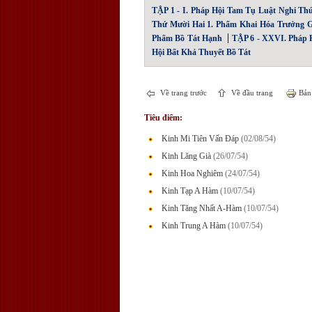
TẬP 1 - I. Pháp Hội Tam Tụ Luật Nghi Th
Thứ Mười Hai 1. Phẩm Khai Hóa Trưởng G
Phẩm Bồ Tát Hạnh
TẬP 6 - XXVI. Pháp H
Hội Bất Khả Thuyết Bồ Tát
Về trang trước
Về đầu trang
Bản 
Tiêu điểm:
Kinh Mi Tiên Vấn Đáp
(02/08/54)
Kinh Lăng Già
(26/07/54)
Kinh Hoa Nghiêm
(24/07/54)
Kinh Tạp A Hàm
(10/07/54)
Kinh Tăng Nhất A-Hàm
(10/07/54)
Kinh Trung A Hàm
(10/07/54)