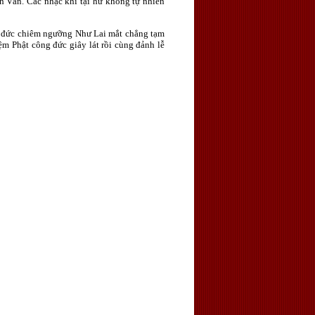
 Văn. Các nhạc khí tại hư không tự nhiên
g đức chiêm ngưỡng Như Lai mắt chẳng tạm
m Phật công đức giây lát rồi cùng đảnh lễ