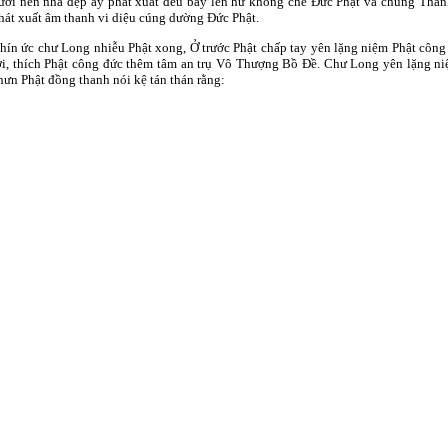
ưới nền nhà đẹp ấy phát xuất đều bay lên hư không che Ðức Phật và chúng Thanh
hát xuất âm thanh vi diệu cúng dường Ðức Phật.
hín ức chư Long nhiễu Phật xong, Ở trước Phật chấp tay yên lặng niệm Phật côn
ời, thích Phật công đức thêm tâm an trụ Vô Thượng Bồ Ðề. Chư Long yên lặng niệ
hưn Phật đồng thanh nói kệ tán thán rằng: