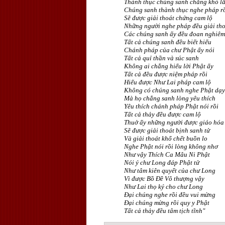
Thành thục chúng sanh chẳng khó l
Chúng sanh thành thục nghe pháp r
Sẽ được giải thoát chứng cam lộ
Những người nghe pháp đều giải th
Các chúng sanh ấy đều đoan nghiêm
Tất cả chúng sanh đều biết hiểu
Chánh pháp của chư Phật ấy nói
Tất cả quỉ thần và súc sanh
Không ai chẳng hiểu lời Phật ấy
Tất cả đều được niệm pháp rồi
Hiểu được Như Lai pháp cam lộ
Không có chúng sanh nghe Phật dạy
Mà họ chẳng sanh lòng yêu thích
Yêu thích chánh pháp Phật nói rồi
Tất cả thảy đều được cam lộ
Thuở ấy những người được giáo hóa
Sẽ được giải thoát bịnh sanh tử
Và giải thoát khổ chết buồn lo
Nghe Phật nói rồi lòng không nhơ
Như vậy Thích Ca Mâu Ni Phật
Nói ý chư Long đáp Phật tử
Như tâm kiên quyết của chư Long
Vì được Bồ Ðề Vô thượng vậy
Như Lai thọ ký cho chư Long
Ðại chúng nghe rồi đều vui mừng
Ðại chúng mừng rồi quy y Phật
Tất cả thảy đều tâm tịch tĩnh"