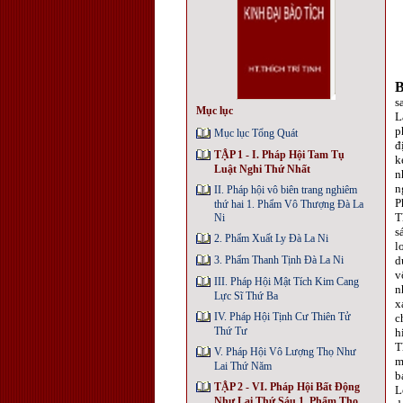
s
Mục lục
L
p
Mục lục Tổng Quát
đ
TẬP 1 - I. Pháp Hội Tam Tụ
k
Luật Nghi Thứ Nhất
n
n
II. Pháp hội vô biên trang nghiêm
P
thứ hai 1. Phẩm Vô Thượng Đà La
T
Ni
s
2. Phẩm Xuất Ly Đà La Ni
l
3. Phẩm Thanh Tịnh Đà La Ni
d
v
III. Pháp Hội Mật Tích Kim Cang
n
Lực Sĩ Thứ Ba
x
IV. Pháp Hội Tịnh Cư Thiên Tử
c
Thứ Tư
h
T
V. Pháp Hội Vô Lượng Thọ Như
m
Lai Thứ Năm
b
TẬP 2 - VI. Pháp Hội Bất Động
L
Như Lai Thứ Sáu 1. Phẩm Thọ