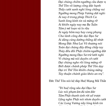
Ðại chúng chiêm ngưỡng cầu được 
Thế Tôn vô lượng công đức hạnh
Thấy cười sanh nghi lòng chẳng vui
Ngưỡng mong Pháp Vương dứt nghi
Ai nay ở trong pháp Thích Ca
Sanh lòng kính tin và mừng rỡ
Ai khiến ngày nay ma Ba Tuần
Tâm ý mê loạn và lo rầu
Ai ngày hôm nay hay cung phụng
Cha lành công đức đại Ðạo Sư
Ai dâng cúng dường thắng đệ nhứt
Mong Ðức Như Lai Vô thượng nói
Toàn đại chúng đây đồng chấp tay
Thảy đều đối Phật chiêm ngưỡng đứ
Ngưỡng mong Ðạo Sư trừ lưới nghi
Vì chúng mà nói duyên cớ cười
Ðại chúng nghe rồi lòng mừng rỡ
Biết được chánh pháp Thế Tôn dạy
Ðại trí Thế Tôn khiến chúng mừng
Tùy thuận chánh giáo khéo an trụ".
Ðức Thế Tôn nói kệ đáp Huệ Mạng Mã Thắn
"Trí huệ rộng sâu đại Ðạo Sư
Lúc nói phạm âm đủ tám đức
Tâm Phật thanh tịnh rời uế trược
Lắng nghe Phật nói nhơn duyên cườ
Các Long Vương nầy lòng kính tin