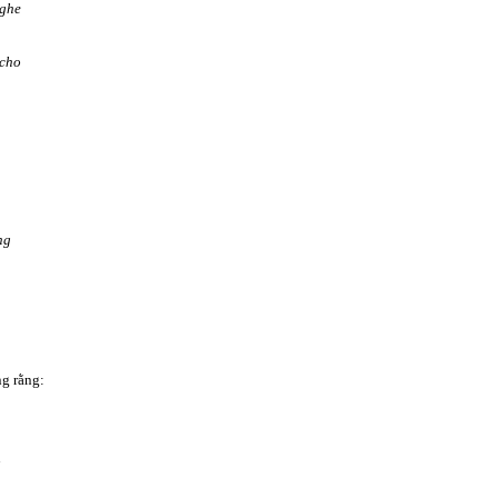
nghe
 cho
ng
g rằng:
i