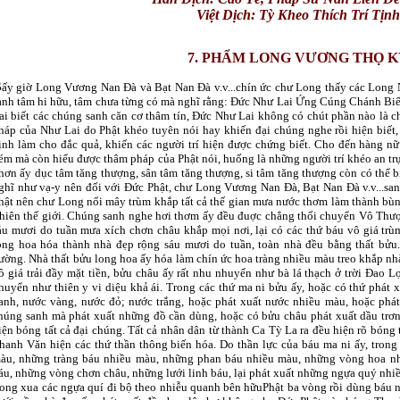
Việt Dịch: Tỳ Kheo
Thích Trí Tịn
7. PHẨM LONG VƯƠNG THỌ 
B
ấy giờ Long Vương Nan Ðà và Bạt Nan Ðà v.v...chín ức chư Long thấy các Long 
anh tâm hi hữu, tâm chưa từng có mà nghĩ rằng: Ðức Như Lai Ứng Cúng Chánh Biến 
ai biết các chúng sanh căn cơ thâm tín, Ðức Như Lai không có chút phần nào là
háp của Như Lai do Phật khéo tuyên nói hay khiến đại chúng nghe rồi hiện biết, 
ịnh làm cho đắc quả, khiến các người trí hiện được chứng biết. Cho đến hàng n
ém mà còn hiểu được thâm pháp của Phật nói, huống là những người trí khéo an tr
hơn ấy dục tâm tăng thượng, sân tâm tăng thượng, si tâm tăng thượng còn có thể b
ghĩ như vạ-y nên đối với Ðức Phật, chư Long Vương Nan Ðà, Bạt Nan Ðà v.v...sa
hật nên chư Long nổi mây trùm khắp tất cả thế gian mưa nước thơm làm thành bùn
hiên thế giới. Chúng sanh nghe hơi thơm ấy đều đuợc chẳng thối chuyển Vô Thư
áu mươi do tuần mưa xích chơn châu khắp mọi nơi, lại có các thứ báu vô giá tr
ong hoa hóa thành nhà đẹp rộng sáu mươi do tuần, toàn nhà đều bằng thất bửu
ường. Nhà thất bửu long hoa ấy hóa làm chín ức hoa tràng nhiều màu treo khắp nhà,
ô giá trải đầy mặt tiền, bửu châu ấy rất nhu nhuyến như bà lá thạch ở trời Ðao 
huyển như thiên y vi diệu khả ái. Trong các thứ ma ni bửu ấy, hoặc có thứ phát x
anh, nước vàng, nước đỏ; nước trắng, hoặc phát xuất nước nhiều màu, hoặc phát
húng sanh mà phát xuất những đồ cần dùng, hoặc có bửu châu phát xuất dầu trơn
iện bóng tất cả đại chúng. Tất cả nhân dân từ thành Ca Tỳ La ra đều hiện rõ bóng 
hanh Văn hiện các thứ thần thông biến hóa. Do thần lực của báu ma ni ấy, tron
àu, những tràng báu nhiều màu, những phan báu nhiều màu, những vòng hoa n
áu, những vòng chơn châu, những lưới linh báu, lại phát xuất những ngựa quý nh
ong xua các ngựa quí đi bộ theo nhiễu quanh bên hữuPhật ba vòng rồi dùng báu n