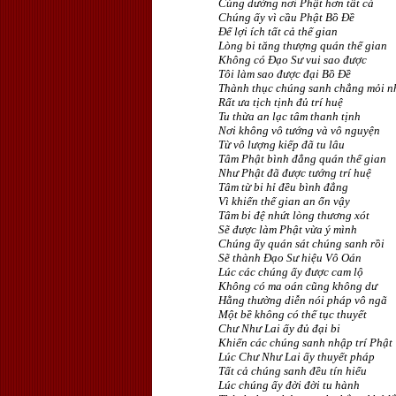
Cúng dường nơi Phật hơn tất cả
Chúng ấy vì cầu Phật Bồ Ðề
Ðể lợi ích tất cả thế gian
Lòng bi tăng thượng quán thế gian
Không có Ðạo Sư vui sao được
Tôi làm sao được đại Bồ Ðề
Thành thục chúng sanh chẳng mỏi n
Rất ưa tịch tịnh đủ trí huệ
Tu thừa an lạc tâm thanh tịnh
Nơi không vô tướng và vô nguyện
Từ vô lượng kiếp đã tu lâu
Tâm Phật bình đẳng quán thế gian
Như Phật đã được tướng trí huệ
Tâm từ bi hỉ đều bình đẳng
Vì khiến thế gian an ổn vậy
Tâm bi đệ nhứt lòng thương xót
Sẽ được làm Phật vừa ý mình
Chúng ấy quán sát chúng sanh rồi
Sẽ thành Ðạo Sư hiệu Vô Oán
Lúc các chúng ấy được cam lộ
Không có ma oán cũng không dư
Hằng thường diễn nói pháp vô ngã
Một bề không có thế tục thuyết
Chư Như Lai ấy đủ đại bi
Khiến các chúng sanh nhập trí Phật
Lúc Chư Như Lai ấy thuyết pháp
Tất cả chúng sanh đều tín hiểu
Lúc chúng ấy đời đời tu hành