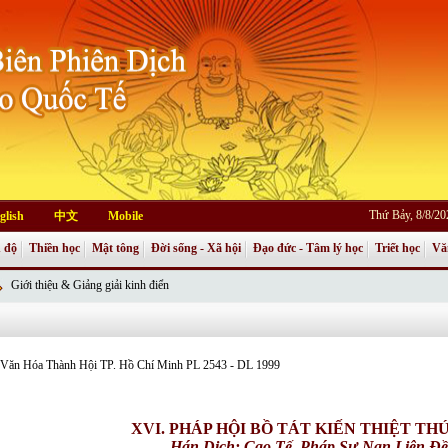
Thứ Bảy, 8/8/2
glish
中文
Mobile
 độ
Thiền học
Mật tông
Đời sống - Xã hội
Đạo đức - Tâm lý học
Triết học
Vă
Giới thiệu & Giảng giải kinh điển
an Văn Hóa Thành Hội TP. Hồ Chí Minh PL 2543 - DL 1999
XVI. PHÁP HỘI BỒ TÁT KIẾN THIỆT TH
Hán Dịch: Cao Tế,
Pháp Sư Nan Liên Đề