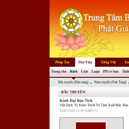
Pháp Âm
Thư Viện
Tiếng Việt
En
Trang chủ
Kinh
Luật
Luận
PH cơ bản
Tịnh
Bắc truyền (Hán tạng)
Nam truyền (Pali Tạng)
BẮC TRUYỀN
Kinh Đại Bảo Tích
Việt Dịch: Tỳ Kheo Thích Trí Tịnh Xuất Bản: B
22/07/2554 11:19 (GMT+7)