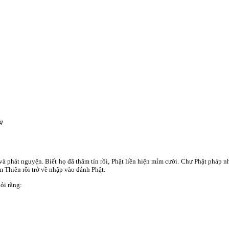
g
 phát nguyện. Biết họ đã thâm tín rồi, Phật liền hiện mỉm cười. Chư Phật pháp n
 Thiên rồi trở về nhập vào đảnh Phật.
ỏi rằng: