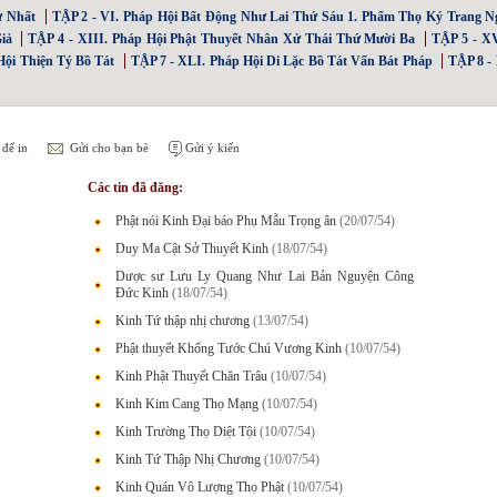
ứ Nhất
TẬP 2 - VI. Pháp Hội Bất Động Như Lai Thứ Sáu 1. Phẩm Thọ Ký Trang N
iả
TẬP 4 - XIII. Pháp Hội Phật Thuyết Nhân Xử Thái Thứ Mười Ba
TẬP 5 - X
ội Thiện Tý Bồ Tát
TẬP 7 - XLI. Pháp Hội Di Lặc Bồ Tát Vấn Bát Pháp
TẬP 8 -
để in
Gửi cho bạn bè
Gửi ý kiến
Các tin đã đăng:
Phật nói Kinh Đại báo Phụ Mẫu Trọng ân
(20/07/54)
Duy Ma Cật Sở Thuyết Kinh
(18/07/54)
Dược sư Lưu Ly Quang Như Lai Bản Nguyện Công
Đức Kinh
(18/07/54)
Kinh Tứ thập nhị chương
(13/07/54)
Phật thuyết Khổng Tước Chú Vương Kinh
(10/07/54)
Kinh Phật Thuyết Chăn Trâu
(10/07/54)
Kinh Kim Cang Thọ Mạng
(10/07/54)
Kinh Trường Thọ Diệt Tội
(10/07/54)
Kinh Tứ Thập Nhị Chương
(10/07/54)
Kinh Quán Vô Lượng Thọ Phật
(10/07/54)