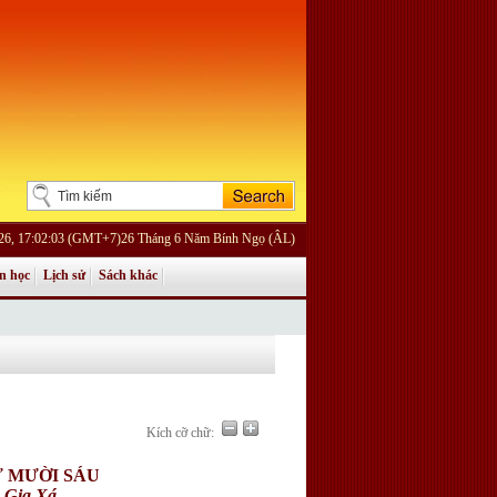
026, 17:02:03 (GMT+7)26 Tháng 6 Năm Bính Ngọ (ÂL)
n học
Lịch sử
Sách khác
Kích cỡ chữ:
Ứ MƯỜI SÁU
 Gia Xá