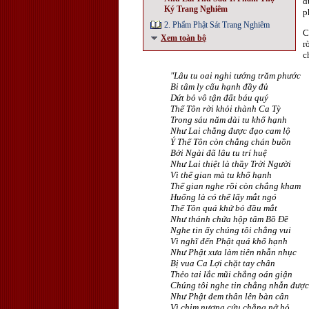
d
Ký Trang Nghiêm
p
2. Phẩm Phật Sát Trang Nghiêm
C
Xem toàn bộ
r
c
"Lâu tu oai nghi tướng trăm phước
Bi tâm ly cấu hạnh đầy đủ
Dứt bỏ vô tận đất báu quý
Thế Tôn rời khỏi thành Ca Tỳ
Trong sáu năm dài tu khổ hạnh
Như Lai chẳng được đạo cam lộ
Ý Thế Tôn còn chẳng chán buồn
Bởi Ngài đã lâu tu trí huệ
Như Lai thiệt là thầy Trời Người
Vì thế gian mà tu khổ hạnh
Thế gian nghe rồi còn chẳng kham
Huống là có thể lấy mắt ngó
Thế Tôn quá khứ bỏ đầu mắt
Như thánh chứa hộp tâm Bồ Ðề
Nghe tin ấy chúng tôi chẳng vui
Vì nghĩ đến Phật quá khổ hạnh
Như Phật xưa làm tiên nhẫn nhục
Bị vua Ca Lợi chặt tay chân
Thẻo tai lắc mũi chẳng oán giận
Chúng tôi nghe tin chẳng nhẫn được
Như Phật đem thân lên bàn cân
Vì chim nương cứu chẳng nở bỏ