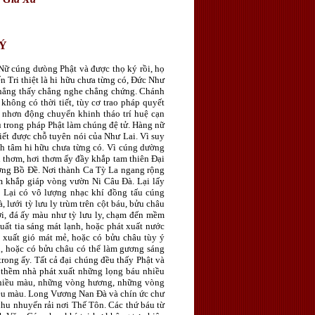
h
KÝ
Nữ cúng dưòng Phật và được thọ ký rồi, họ
Tri thiệt là hi hữu chưa từng có, Ðức Như
 chẳng thấy chẳng nghe chẳng chứng. Chánh
không có thời tiết, tùy cơ trao pháp quyết
ữ nhơn động chuyển khinh tháo trí huệ cạn
ụ trong pháp Phật làm chúng đệ tử. Hàng nữ
iết được chỗ tuyên nói của Như Lai. Vì suy
nh tâm hi hữu chưa từng có. Vì cúng dường
 thơm, hơi thơm ấy đầy khắp tam thiên Ðại
ợng Bồ Ðề. Nơi thành Ca Tỳ La ngang rộng
ùm khắp giáp vòng vườn Ni Câu Ðà. Lại lấy
. Lại có vô lượng nhạc khí đồng tấu cúng
 lưới tỳ lưu ly trùm trên cột báu, bửu châu
Lợi, đá ấy màu như tỳ lưu ly, chạm đến mềm
uất tia sáng mát lạnh, hoặc phát xuất nước
 xuất gió mát mẻ, hoặc có bửu châu tùy ý
, hoặc có bửu châu có thể làm gương sáng
trong ấy. Tất cả đại chúng đều thấy Phật và
g thềm nhà phát xuất những lọng báu nhiều
hiều màu, những vòng hương, những vòng
iều màu. Long Vương Nan Ðà và chín ức chư
hu nhuyến rải nơi Thế Tôn. Các thứ báu từ