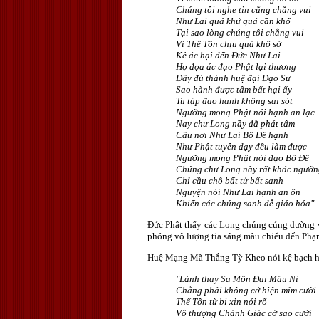
Chúng tôi nghe tin cũng chẳng vui
Như Lai quá khứ quá cần khổ
Tại sao lòng chúng tôi chẳng vui
Vì Thế Tôn chịu quá khổ sở
Kẻ ác hại đến Ðức Như Lai
Họ đọa ác đạo Phật lại thương
Ðầy đủ thánh huệ đại Ðạo Sư
Sao hành được tâm bất hại ấy
Tu tập đạo hạnh không sai sót
Ngưỡng mong Phật nói hạnh an lạc
Nay chư Long nầy đã phát tâm
Cầu nơi Như Lai Bồ Ðề hạnh
Như Phật tuyên dạy đều làm được
Ngưỡng mong Phật nói đạo Bồ Ðề
Chúng chư Long nầy rất khác ngưỡn
Chỉ cầu chỗ bất tử bất sanh
Nguyện nói Như Lai hạnh an ổn
Khiến các chúng sanh dễ giáo hóa" .
Ðức Phật thấy các Long chúng cúng dường và
phóng vô lượng tia sáng màu chiếu đến Phạm
Huệ Mạng Mã Thắng Tỳ Kheo nói kệ bạch h
"Lành thay Sa Môn Ðại Mâu Ni
Chẳng phải không cớ hiện mỉm cười
Thế Tôn từ bi xin nói rõ
Vô thượng Chánh Giác cớ sao cười