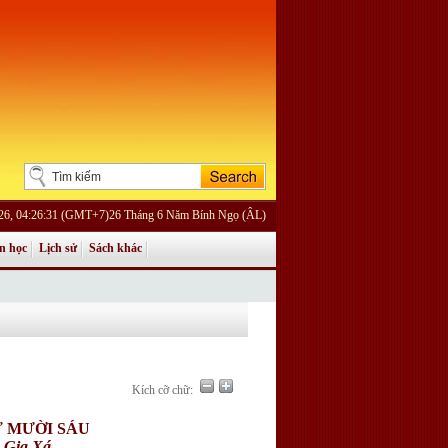
026, 04:26:31 (GMT+7)26 Tháng 6 Năm Bính Ngọ (ÂL)
n học
Lịch sử
Sách khác
Kích cỡ chữ:
Ứ MƯỜI SÁU
 Gia Xá