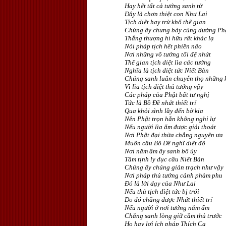
Hay hết tất cả tướng sanh tử
Ðây là chơn thiệt con Như Lai
Tịch diệt hay trừ khổ thế gian
Chúng ấy chưng bày cúng dường Ph
Thắng thượng hi hữu rất khác lạ
Nói pháp tịch hết phiền não
Nơi những vô tướng tối đệ nhứt
Thế gian tịch diệt lìa các tướng
Nghĩa là tịch diệt tức Niết Bàn
Chúng sanh luân chuyễn thọ những 
Vì lìa tịch diệt thủ tướng vậy
Các pháp của Phật bất tư nghị
Tức là Bồ Ðề nhứt thiết trí
Qua khỏi sình lầy đến bờ kia
Nên Phật trọn hẳn không nghi lự
Nếu người lìa ấm được giải thoát
Nơi Phật đại thừa chẳng nguyện ưa
Muốn cầu Bồ Ðề nghĩ diệt độ
Nơi năm ấm ấy sanh bố úy
Tâm tịnh ly dục cầu Niết Bàn
Chúng ấy chúng giản trạch như vậy
Nơi pháp thủ tướng cảnh phàm phu
Ðó là lời dạy của Như Lai
Nếu thủ tịch diệt tức bị trói
Do đó chẳng được Nhứt thiết trí
Nếu người ở nơi tướng năm ấm
Chẳng sanh lòng giữ cầm thủ trước
Họ hay lợi ích pháp Thích Ca