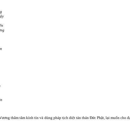
ng
vậy
ến
ơng
ên
n
ên
ơng thâm tâm kính tín và dùng pháp tịch diệt tán thán Ðức Phật, lại muốn cho đạ