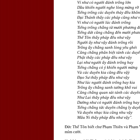
Ví như có người đánh trống lớn
Dầu khiến người nghe lòng mừng rỡ
Tiếng trống các duyên thảy đều khô
Ðại Thánh thấy các pháp cũng như 
Ví như có người lúc đánh trống
Tiếng trống chẳng từ mười phương đ
Tiếng dứt cũng chẳng đến mười phư
Thế Tôn thấy pháp đều như vậy
Người ấy như vậy đánh trống rồi
Trống ấy chẳng sanh lòng yêu ghét
Cũng chẳng phân biệt tánh các duy
Phật thấy các pháp đều như vậy
Lại như người ấy đánh trống hay
Tiếng chẳng có ý khiến người mừng
Và các duyên kia cũng đều vậỳ
Ðạo Sư thấy pháp đều như vậy
Như lúc người đánh trống hay kia
Trống ấy chẳng sanh tưởng khổ vui
Cũng chẳng quan sát tánh các duyê
Như Lai thấy pháp đều như vậy
Dường như có người đánh trống hay
Tiếng chẳng tức duyên chẳng ly duy
Và duyên nhạc kia cũng nhu vậy
Mâu Ni thấy pháp đều như vậy".
Ðức Thế Tôn biết chư Phạm Thiên và Phạm Vư
mỉm cười.