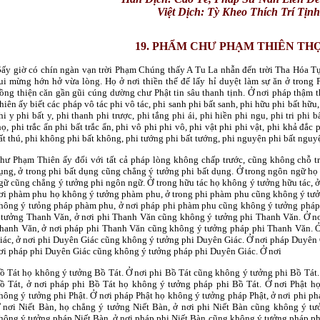
Việt Dịch: Tỳ Kheo
Thích Trí Tịn
19. PHẨM CHƯ PHẠM THIÊN TH
B
ấy giờ có chín ngàn vạn trời Phạm Chúng thấy A Tu La nhẫn đến trời Tha Hóa T
ui mừng hớn hở vừa lòng. Họ ở nơi thiền thế đế lấy hỉ duyệt làm sự ăn ở trong P
rồng thiện căn gần gũi cúng dường chư Phật tin sâu thanh tịnh. Ở nơi pháp thậ
hiên ấy biết các pháp vô tác phi vô tác, phi sanh phi bất sanh, phi hữu phi bất hữu, 
hi y phi bất y, phi thanh phi trược, phi tắng phi ái, phi hiền phi ngu, phi tri phi bấ
họ, phi trắc ẩn phi bất trắc ẩn, phi vô phi phi vô, phi vật phi phi vật, phi khả đắc 
ất thú, phi không phi bất không, phi tướng phi bất tướng, phi nguyện phi bất nguy
hư Phạm Thiên ấy đối với tất cả pháp lòng không chấp trước, cũng không chỗ tr
ụng, ở trong phi bất dụng cũng chẳng ý tưởng phi bất dụng. Ở trong ngôn ngữ họ
gữ cũng chẳng ý tưởng phi ngôn ngữ. Ở trong hữu tác họ không ý tưởng hữu tác, ở
ơi phàm phu họ không ý tưởng phàm phu, ở trong phi phàm phu cũng không ý tư
hông ý tưỏng pháp phàm phu, ở nơi pháp phi phàm phu cũng không ý tưởng pháp
 tưởng Thanh Văn, ở nơi phi Thanh Văn cũng không ý tưởng phi Thanh Văn. Ở n
hanh Văn, ở nơi pháp phi Thanh Văn cũng không ý tưởng pháp phi Thanh Văn. 
iác, ở nơi phi Duyên Giác cũng không ý tưởng phi Duyên Giác. Ở nơi pháp Duyên
ơi pháp phi Duyên Giác cũng không ý tưởng pháp phi Duyên Giác. Ở nơi
ồ Tát họ không ý tưởng Bồ Tát. Ở nơi phi Bồ Tát cũng không ý tưởng phi Bồ Tát
ồ Tát, ở nơi pháp phi Bồ Tát họ không ý tưởng pháp phi Bồ Tát. Ở nơi Phật họ
hông ý tưởng phi Phật. Ở nơi pháp Phật họ không ý tưởng pháp Phật, ở nơi phi ph
 nơi Niết Bàn, họ chẳng ý tưởng Niết Bàn, ở nơi phi Niết Bàn cũng không ý tư
hông ý tưởng pháp Niết Bàn, ở nơi pháp phi Niết Bàn cũng không ý tưởng pháp phi