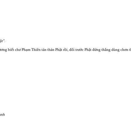
ật".
ơng biết chư Phạm Thiên tán thán Phật rồi, đối trước Phật đứng thẳng dùng chơn t
h
anh