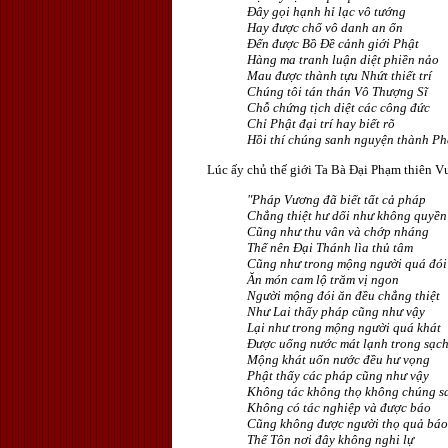
Ðây gọi hạnh hỉ lạc vô tướng
Hay được chổ vô danh an ổn
Ðến được Bồ Ðề cảnh giới Phật
Hàng ma tranh luận diệt phiền nảo
Mau được thành tựu Nhứt thiết trí
Chúng tôi tán thán Vô Thượng Sĩ
Chỗ chứng tịch diệt các công đức
Chỉ Phật đại trí hay biết rõ
Hồi thí chúng sanh nguyện thành Ph
Lúc ấy chủ thế giới Ta Bà Ðại Phạm thiên Vư
"Pháp Vương đã biết tất cả pháp
Chẳng thiệt hư dối như không quyền
Cũng như thu vân và chớp nháng
Thế nên Ðại Thánh lìa thủ tâm
Cũng như trong mộng người quá đói
Ăn món cam lộ trăm vị ngon
Người mộng đói ăn đều chẳng thiệt
Như Lai thấy pháp cũng như vậy
Lại như trong mộng người quá khát
Ðược uống nước mát lạnh trong sạc
Mộng khát uốn nước đều hư vọng
Phật thấy các pháp cũng như vậy
Không tác không thọ không chúng s
Không có tác nghiệp và được báo
Cũng không được người thọ quả báo
Thế Tôn nơi đây không nghi lự