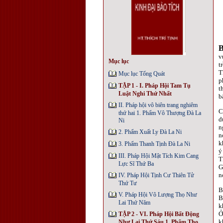
v
Mục lục
t
T
Mục lục Tổng Quát
p
TẬP 1 - I. Pháp Hội Tam Tụ
t
Luật Nghi Thứ Nhất
b
II. Pháp hội vô biên trang nghiêm
C
thứ hai 1. Phẩm Vô Thượng Đà La
d
Ni
n
2. Phẩm Xuất Ly Đà La Ni
n
k
3. Phẩm Thanh Tịnh Đà La Ni
ý
III. Pháp Hội Mật Tích Kim Cang
T
Lực Sĩ Thứ Ba
G
n
IV. Pháp Hội Tịnh Cư Thiên Tử
Thứ Tư
B
V. Pháp Hội Vô Lượng Thọ Như
B
Lai Thứ Năm
k
Ở
TẬP 2 - VI. Pháp Hội Bất Động
k
Như Lai Thứ Sáu 1. Phẩm Thọ