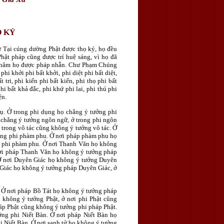
h
Ọ KÝ
ự Tại cúng dường Phật được thọ ký, họ đều
hật pháp cũng được trí huệ sáng, vì họ đã
m thâm họ được pháp nhẫn. Chư Phạm Chúng
phi khởi phi bất khởi, phi diệt phi bất diệt,
t tri, phi kiến phi bất kiến, phi thọ phi bất
phi bất khả đắc, phi khứ phi lai, phi thú phi
ện.
ụ. Ở trong phi dụng họ chẳng ý tưởng phi
 chẳng ý tưởng ngôn ngữ, ở trong phi ngôn
 trong vô tác cũng không ý tưởng vô tác. Ở
ởng phi phàm phu. Ở nơi pháp phàm phu họ
 phi phàm phu. Ở nơi Thanh Văn họ không
ơi pháp Thanh Văn họ không ý tưởng pháp
Ở nơi Duyên Giác họ không ý tưởng Duyên
 Giác họ không ý tưởng pháp Duyên Giác, ở
. Ở nơi pháp Bồ Tát họ không ý tưởng pháp
 không ý tưởng Phật, ở nơi phi Phật cũng
áp Phật cũng không ý tưởng phi pháp Phật.
ởng phi Niết Bàn. Ở nơi pháp Niết Bàn họ
 Niết Bàn. Ở nơi sanh tử họ không ý tưởng