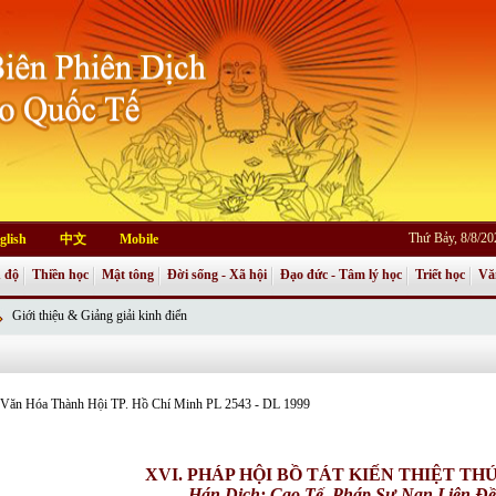
Thứ Bảy, 8/8/2
glish
中文
Mobile
 độ
Thiền học
Mật tông
Đời sống - Xã hội
Đạo đức - Tâm lý học
Triết học
Vă
Giới thiệu & Giảng giải kinh điển
an Văn Hóa Thành Hội TP. Hồ Chí Minh PL 2543 - DL 1999
XVI. PHÁP HỘI BỒ TÁT KIẾN THIỆT TH
Hán Dịch: Cao Tế,
Pháp Sư Nan Liên Đề