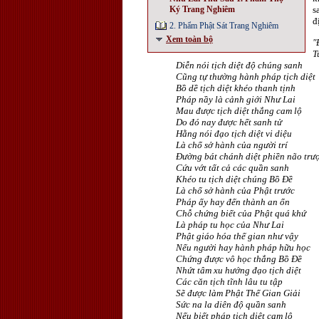
Ký Trang Nghiêm
s
đ
2. Phẩm Phật Sát Trang Nghiêm
Xem toàn bộ
"
T
Diễn nói tịch diệt độ chúng sanh
Cũng tự thường hành pháp tịch diệt
Bồ dề tịch diệt khéo thanh tịnh
Pháp nầy là cảnh giới Như Lai
Mau được tịch diệt thắng cam lộ
Do đó nay được hết sanh tử
Hằng nói đạo tịch diệt vi diệu
Là chổ sở hành của người trí
Ðường bát chánh diệt phiền não trư
Cứu vớt tất cả các quần sanh
Khéo tu tịch diệt chúng Bồ Ðề
Là chổ sở hành của Phật trước
Pháp ấy hay đến thành an ổn
Chỗ chứng biết của Phật quá khứ
Là pháp tu học của Như Lai
Phật giáo hóa thế gian như vậy
Nếu người hay hành pháp hữu học
Chứng được vô học thắng Bồ Ðề
Nhứt tâm xu hướng đạo tịch diệt
Các căn tịch tĩnh lâu tu tập
Sẽ được làm Phật Thế Gian Giải
Sức na la diên độ quần sanh
Nếu biết pháp tịch diệt cam lộ