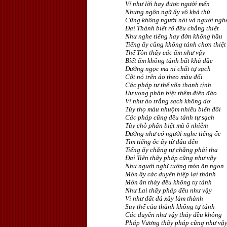
Ví như lời hay được người mến
Nhưng ngôn ngữ ấy vô khả thủ
Cũng không người nói và người ngh
Ðại Thánh biết rõ đều chẳng thiệt
Như nghe tiếng hay đờn không hầu
Tiếng ấy cũng không tánh chơn thiệt
Thế Tôn thấy các ấm như vậy
Biết ấm không tánh bất khả đắc
Dường ngọc ma ni chất tự sạch
Cột nó trên áo theo màu đổi
Các pháp tự thể vốn thanh tịnh
Hư vọng phân biệt thêm điên đảo
Ví như áo trắng sạch không dơ
Tùy thọ màu nhuộm nhiều biến đổi
Các pháp cũng đều tánh tự sạch
Tùy chỗ phân biệt mà ô nhiễm
Dường như có người nghe tiếng ốc
Tìm tiếng ốc ấy từ đâu đến
Tiếng ấy chẳng tự chẳng phải tha
Ðại Tiên thấy pháp cũng như vậy
Như người nghĩ tưởng món ăn ngon
Món ấy các duyên hiệp lại thành
Món ăn thảy đều không tự tánh
Như Lai thấy pháp đều như vậy
Vì như đất đá xây làm thành
Suy thể của thành không tự tánh
Các duyên như vậy thảy đều không
Pháp Vương thấy pháp cũng như vậ