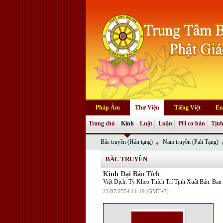
Pháp Âm
Thư Viện
Tiếng Việt
En
Trang chủ
Kinh
Luật
Luận
PH cơ bản
Tịnh
Bắc truyền (Hán tạng)
Nam truyền (Pali Tạng)
BẮC TRUYỀN
Kinh Đại Bảo Tích
Việt Dịch: Tỳ Kheo Thích Trí Tịnh Xuất Bản: B
22/07/2554 11:19 (GMT+7)