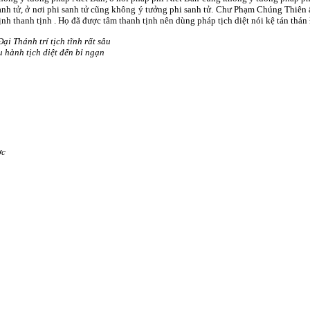
anh tử, ở nơi phi sanh tử cũng không ý tưởng phi sanh tử. Chư Phạm Chúng Thiên ấy
ịnh thanh tịnh . Họ đã được tâm thanh tịnh nên dùng pháp tịch diệt nói kệ tán thán
Ðại Thánh trí tịch tĩnh rất sâu
u hành tịch diệt đến bỉ ngạn
ợc