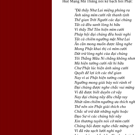
Huệ Mạng Mã Thắng nói kệ bạch hỏi Phật:
"Ðã thấy Như Lai miệng phóng ra
Ánh sáng mỉm cười rất thanh tịnh
Thế gian Trời Người các đại chúng
Tất cả đều sanh lòng hi hữu
Vì thấy Thế Tôn hiện mỉm cười
Pháp hội đại chúng đều hoài nghi
Tất cả chiêm ngưỡng mặt Như Lai
Ân cần mong muốn được lắng nghe
Mong Phật khai thị có mỉm cười
Dứt trừ lòng nghi của đại chúng
Tối Thắng Mâu Ni chẳng không nhơ
Mà hiện tướng cười rất hi hữu
Chư Phật lúc hiện ánh sáng cười
Quyết để lợi ích các thế gian
Nay vì ai Phật hiện tướng cười
Ngưỡng mong giải bày nói rành rẽ
Ðại chúng được nghe chắc vui mừng
Vì đã được biết duyên cớ vậy
Nay đại chúng nầy đều chắp tay
Nhứt tâm chiêm ngưỡng ưa thích ng
Thế nên xin Phật giải thích cho
Chắc sẽ trừ dứt những nghi hoặc
Ðạo Sư vì các chúng hội nầy
Xin thương tuyên nói cớ mỉm cười
Chúng hội được nghe chắc mừng rỡ
Vì đã rửa sạch lưới nghi ngờ