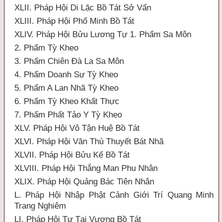
XLII. Pháp Hội Di Lặc Bồ Tát Sở Vấn
XLIII. Pháp Hội Phổ Minh Bồ Tát
XLIV. Pháp Hội Bửu Lương Tự 1. Phẩm Sa Môn
2. Phẩm Tỳ Kheo
3. Phẩm Chiên Đà La Sa Môn
4. Phẩm Doanh Sự Tỳ Kheo
5. Phẩm A Lan Nhã Tỳ Kheo
6. Phẩm Tỳ Kheo Khất Thực
7. Phẩm Phất Tảo Y Tỳ Kheo
XLV. Pháp Hội Vô Tận Huệ Bồ Tát
XLVI. Pháp Hội Văn Thù Thuyết Bát Nhã
XLVII. Pháp Hội Bửu Kế Bồ Tát
XLVIII. Pháp Hội Thắng Man Phu Nhân
XLIX. Pháp Hội Quảng Bác Tiên Nhân
L. Pháp Hội Nhập Phật Cảnh Giới Trí Quang Minh
Trang Nghiêm
LI. Pháp Hội Tự Tại Vương Bồ Tát