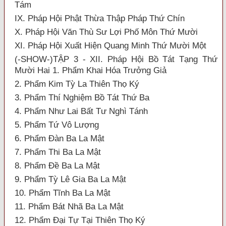
Tám
IX. Pháp Hội Phật Thừa Thập Pháp Thứ Chín
X. Pháp Hội Văn Thù Sư Lợi Phố Môn Thứ Mười
XI. Pháp Hội Xuất Hiện Quang Minh Thứ Mười Một
(-SHOW-)TẬP 3 - XII. Pháp Hội Bồ Tát Tạng Thứ
Mười Hai 1. Phẩm Khai Hóa Trưởng Giả
2. Phẩm Kim Tỳ La Thiên Thọ Ký
3. Phẩm Thí Nghiệm Bồ Tát Thứ Ba
4. Phẩm Như Lai Bất Tư Nghì Tánh
5. Phẩm Tứ Vô Lượng
6. Phẩm Đàn Ba La Mật
7. Phẩm Thi Ba La Mật
8. Phẩm Đề Ba La Mật
9. Phẩm Tỳ Lê Gia Ba La Mật
10. Phẩm Tĩnh Ba La Mật
11. Phẩm Bát Nhã Ba La Mật
12. Phẩm Đại Tự Tại Thiên Thọ Ký