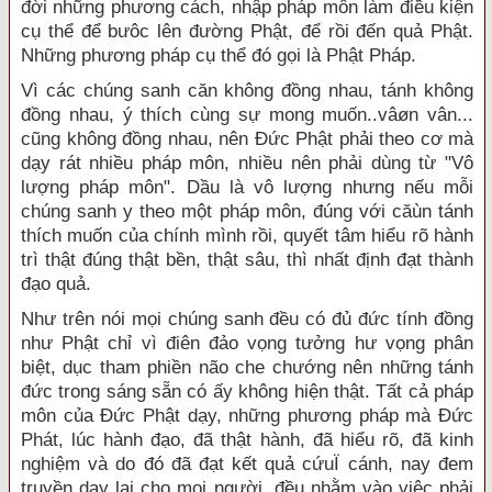
đời những phương cách, nhập pháp môn làm điều kiện
cụ thể để bưôc lên đường Phật, để rồi đến quả Phật.
Những phương pháp cụ thể đó gọi là Phật Pháp.
Vì các chúng sanh căn không đồng nhau, tánh không
đồng nhau, ý thích cùng sự mong muốn..vâøn vân...
cũng không đồng nhau, nên Đức Phật phải theo cơ mà
dạy rát nhiều pháp môn, nhiều nên phải dùng từ "Vô
lượng pháp môn". Dầu là vô lượng nhưng nếu mỗi
chúng sanh y theo một pháp môn, đúng với căùn tánh
thích muốn của chính mình rồi, quyết tâm hiểu rõ hành
trì thật đúng thật bền, thật sâu, thì nhất định đạt thành
đạo quả.
Như trên nói mọi chúng sanh đều có đủ đức tính đồng
như Phật chỉ vì điên đảo vọng tưởng hư vọng phân
biệt, dục tham phiền não che chướng nên những tánh
đức trong sáng sẵn có ấy không hiện thật. Tất cả pháp
môn của Đức Phật dạy, những phương pháp mà Đức
Phát, lúc hành đạo, đã thật hành, đã hiểu rõ, đã kinh
nghiệm và do đó đã đạt kết quả cứuÏ cánh, nay đem
truyền dạy lại cho mọi người, đều nhằm vào việc phải