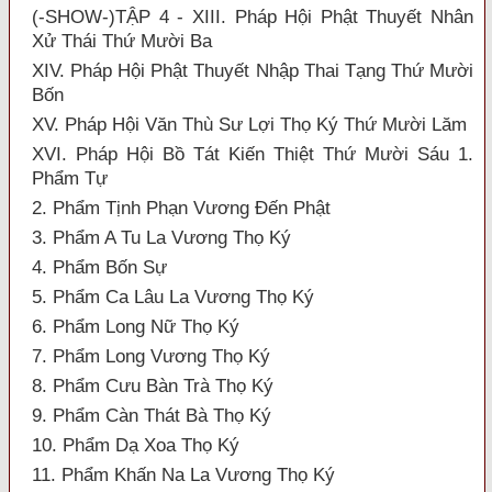
(-SHOW-)TẬP 4 - XIII. Pháp Hội Phật Thuyết Nhân
Xử Thái Thứ Mười Ba
XIV. Pháp Hội Phật Thuyết Nhập Thai Tạng Thứ Mười
Bốn
XV. Pháp Hội Văn Thù Sư Lợi Thọ Ký Thứ Mười Lăm
XVI. Pháp Hội Bồ Tát Kiến Thiệt Thứ Mười Sáu 1.
Phẩm Tự
2. Phẩm Tịnh Phạn Vương Đến Phật
3. Phẩm A Tu La Vương Thọ Ký
4. Phẩm Bốn Sự
5. Phẩm Ca Lâu La Vương Thọ Ký
6. Phẩm Long Nữ Thọ Ký
7. Phẩm Long Vương Thọ Ký
8. Phẩm Cưu Bàn Trà Thọ Ký
9. Phẩm Càn Thát Bà Thọ Ký
10. Phẩm Dạ Xoa Thọ Ký
11. Phẩm Khấn Na La Vương Thọ Ký