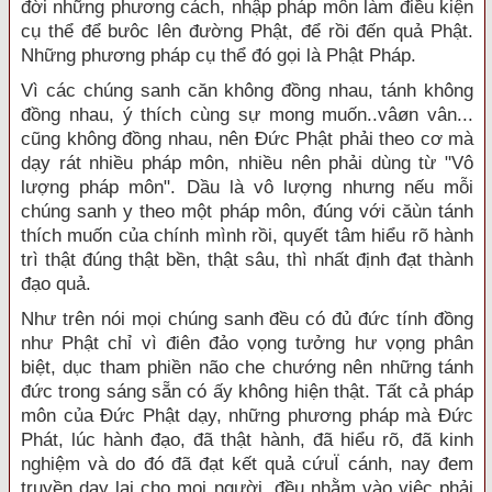
đời những phương cách, nhập pháp môn làm điều kiện
cụ thể để bưôc lên đường Phật, để rồi đến quả Phật.
Những phương pháp cụ thể đó gọi là Phật Pháp.
Vì các chúng sanh căn không đồng nhau, tánh không
đồng nhau, ý thích cùng sự mong muốn..vâøn vân...
cũng không đồng nhau, nên Đức Phật phải theo cơ mà
dạy rát nhiều pháp môn, nhiều nên phải dùng từ "Vô
lượng pháp môn". Dầu là vô lượng nhưng nếu mỗi
chúng sanh y theo một pháp môn, đúng với căùn tánh
thích muốn của chính mình rồi, quyết tâm hiểu rõ hành
trì thật đúng thật bền, thật sâu, thì nhất định đạt thành
đạo quả.
Như trên nói mọi chúng sanh đều có đủ đức tính đồng
như Phật chỉ vì điên đảo vọng tưởng hư vọng phân
biệt, dục tham phiền não che chướng nên những tánh
đức trong sáng sẵn có ấy không hiện thật. Tất cả pháp
môn của Đức Phật dạy, những phương pháp mà Đức
Phát, lúc hành đạo, đã thật hành, đã hiểu rõ, đã kinh
nghiệm và do đó đã đạt kết quả cứuÏ cánh, nay đem
truyền dạy lại cho mọi người, đều nhằm vào việc phải