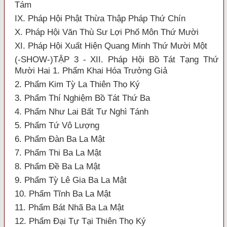
Tám
IX. Pháp Hội Phật Thừa Thập Pháp Thứ Chín
X. Pháp Hội Văn Thù Sư Lợi Phố Môn Thứ Mười
XI. Pháp Hội Xuất Hiện Quang Minh Thứ Mười Một
(-SHOW-)TẬP 3 - XII. Pháp Hội Bồ Tát Tạng Thứ
Mười Hai 1. Phẩm Khai Hóa Trưởng Giả
2. Phẩm Kim Tỳ La Thiên Thọ Ký
3. Phẩm Thí Nghiệm Bồ Tát Thứ Ba
4. Phẩm Như Lai Bất Tư Nghì Tánh
5. Phẩm Tứ Vô Lượng
6. Phẩm Đàn Ba La Mật
7. Phẩm Thi Ba La Mật
8. Phẩm Đề Ba La Mật
9. Phẩm Tỳ Lê Gia Ba La Mật
10. Phẩm Tĩnh Ba La Mật
11. Phẩm Bát Nhã Ba La Mật
12. Phẩm Đại Tự Tại Thiên Thọ Ký