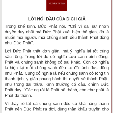
LỜI NÓI ÐẦU CỦA DỊCH GIẢ
T
rong khế kinh, Đức Phật nói. "Chỉ vì đại sự nhơn
duyên duy nhất mà Đức Phật xuất hiện thế gian, đó là
muốn mọi người, mọi chúng sanh đều thành Phật đồng
như Đức Phật".
Lời Đức Phật thật đơn giản, mà ý nghĩa lại tột cùng
sâu rộng. Trong lời đó có nghĩa cứu cánh bình đẳng.
Phật và chúng sanh không có sai khác. Còn có nghĩa
là hiện tại mỗi chúng sanh đều có đủ tánh đức đồng
như Phật. Cũng có nghĩa là nếu chúng sanh có lòng tin
thanh tịnh, y giáo phụng hành thì quyết sẽ thành Phật,
như trong đại thừa, Kinh thường có câu, chính Đức
Phật dạy. "Các ngưòì là Phật sẽ thành, còn chư phật là
Phật đã thành.
Vì thấy rõ tất cả chúng sanh đều có khả năng thành
Phật nên Đức Phật ra đời, dùng thân khẩu truyền cho