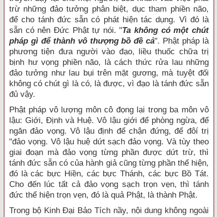
trừ những đảo tưởng phân biệt, dục tham phiền não,
để cho tánh đức sẵn có phát hiện tác dụng. Vì đó là
sẵn có nên Đức Phật tự nói. "
Ta không có một chút
pháp gì để thành vô thượng bồ đề cả
". Phật pháp là
phương tiện đưa người vào đạo, liều thuốc chữa trị
bịnh hư vọng phiền não, là cách thức rửa lau những
đảo tưởng như lau bụi trên mặt gương, mà tuyệt đối
không có chút gì là có, là được, vì đạo là tánh đức sẵn
đủ vậy.
Phật pháp vô lượng môn cô đọng lại trong ba môn vô
lậu: Giới, Định và Huệ. Vô lậu giới để phòng ngừa, để
ngăn đảo vọng. Vô lậu định để chận đứng, để đôí trị
"đảo vọng. Vô lậu huệ dứt sạch đảo vọng. Và tùy theo
giai đoạn mà đảo vọng từng phần được dứt trừ, thì
tánh đức sẵn có của hành giả cũng từng phần thể hiện,
đó là các bực Hiền, các bực Thánh, các bực Bồ Tát.
Cho đến lúc tất cả đảo vọng sạch trọn vẹn, thì tánh
đức thể hiện trọn vẹn, đó là quả Phật, là thành Phật.
Trong bộ Kinh Đại Bảo Tích nầy, nội dung không ngoài