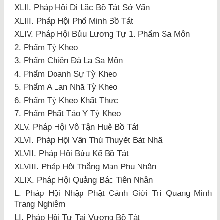
XLII. Pháp Hội Di Lặc Bồ Tát Sở Vấn
XLIII. Pháp Hội Phổ Minh Bồ Tát
XLIV. Pháp Hội Bửu Lương Tự 1. Phẩm Sa Môn
2. Phẩm Tỳ Kheo
3. Phẩm Chiên Đà La Sa Môn
4. Phẩm Doanh Sự Tỳ Kheo
5. Phẩm A Lan Nhã Tỳ Kheo
6. Phẩm Tỳ Kheo Khất Thực
7. Phẩm Phất Tảo Y Tỳ Kheo
XLV. Pháp Hội Vô Tận Huệ Bồ Tát
XLVI. Pháp Hội Văn Thù Thuyết Bát Nhã
XLVII. Pháp Hội Bửu Kế Bồ Tát
XLVIII. Pháp Hội Thắng Man Phu Nhân
XLIX. Pháp Hội Quảng Bác Tiên Nhân
L. Pháp Hội Nhập Phật Cảnh Giới Trí Quang Minh
Trang Nghiêm
LI. Pháp Hội Tự Tại Vương Bồ Tát