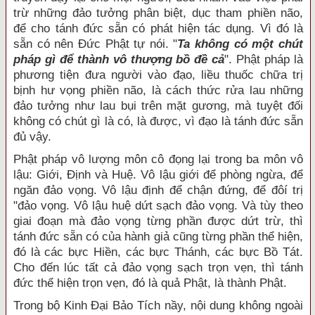
trừ những đảo tưởng phân biệt, dục tham phiền não,
để cho tánh đức sẵn có phát hiện tác dụng. Vì đó là
sẵn có nên Đức Phật tự nói. "
Ta không có một chút
pháp gì để thành vô thượng bồ đề cả
". Phật pháp là
phương tiện đưa người vào đạo, liều thuốc chữa trị
bịnh hư vọng phiền não, là cách thức rửa lau những
đảo tưởng như lau bụi trên mặt gương, mà tuyệt đối
không có chút gì là có, là được, vì đạo là tánh đức sẵn
đủ vậy.
Phật pháp vô lượng môn cô đọng lại trong ba môn vô
lậu: Giới, Định và Huệ. Vô lậu giới để phòng ngừa, để
ngăn đảo vọng. Vô lậu định để chận đứng, để đôí trị
"đảo vọng. Vô lậu huệ dứt sạch đảo vọng. Và tùy theo
giai đoạn mà đảo vọng từng phần được dứt trừ, thì
tánh đức sẵn có của hành giả cũng từng phần thể hiện,
đó là các bực Hiền, các bực Thánh, các bực Bồ Tát.
Cho đến lúc tất cả đảo vọng sạch trọn vẹn, thì tánh
đức thể hiện trọn vẹn, đó là quả Phật, là thành Phật.
Trong bộ Kinh Đại Bảo Tích nầy, nội dung không ngoài