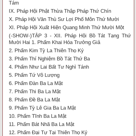
Tám
IX. Pháp Hội Phật Thừa Thập Pháp Thứ Chín
X. Pháp Hội Văn Thù Sư Lợi Phố Môn Thứ Mười
XI. Pháp Hội Xuất Hiện Quang Minh Thứ Mười Một
(-SHOW-)TẬP 3 - XII. Pháp Hội Bồ Tát Tạng Thứ
Mười Hai 1. Phẩm Khai Hóa Trưởng Giả
2. Phẩm Kim Tỳ La Thiên Thọ Ký
3. Phẩm Thí Nghiệm Bồ Tát Thứ Ba
4. Phẩm Như Lai Bất Tư Nghì Tánh
5. Phẩm Tứ Vô Lượng
6. Phẩm Đàn Ba La Mật
7. Phẩm Thi Ba La Mật
8. Phẩm Đề Ba La Mật
9. Phẩm Tỳ Lê Gia Ba La Mật
10. Phẩm Tĩnh Ba La Mật
11. Phẩm Bát Nhã Ba La Mật
12. Phẩm Đại Tự Tại Thiên Thọ Ký