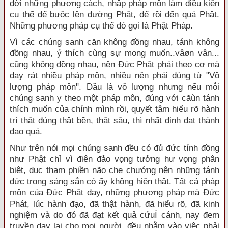
đời những phương cách, nhập pháp môn làm điều kiện
cụ thể để bưôc lên đường Phật, để rồi đến quả Phật.
Những phương pháp cụ thể đó gọi là Phật Pháp.
Vì các chúng sanh căn không đồng nhau, tánh không
đồng nhau, ý thích cùng sự mong muốn..vâøn vân...
cũng không đồng nhau, nên Đức Phật phải theo cơ mà
dạy rát nhiều pháp môn, nhiều nên phải dùng từ "Vô
lượng pháp môn". Dầu là vô lượng nhưng nếu mỗi
chúng sanh y theo một pháp môn, đúng với căùn tánh
thích muốn của chính mình rồi, quyết tâm hiểu rõ hành
trì thật đúng thật bền, thật sâu, thì nhất định đạt thành
đạo quả.
Như trên nói mọi chúng sanh đều có đủ đức tính đồng
như Phật chỉ vì điên đảo vọng tưởng hư vọng phân
biệt, dục tham phiền não che chướng nên những tánh
đức trong sáng sẵn có ấy không hiện thật. Tất cả pháp
môn của Đức Phật dạy, những phương pháp mà Đức
Phát, lúc hành đạo, đã thật hành, đã hiểu rõ, đã kinh
nghiệm và do đó đã đạt kết quả cứuÏ cánh, nay đem
truyền dạy lại cho mọi người, đều nhằm vào việc phải