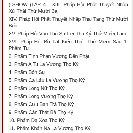
(-SHOW-)TẬP 4 - XIII. Pháp Hội Phật Thuyết Nhân
Xử Thái Thứ Mười Ba
XIV. Pháp Hội Phật Thuyết Nhập Thai Tạng Thứ Mười
Bốn
XV. Pháp Hội Văn Thù Sư Lợi Thọ Ký Thứ Mười Lăm
XVI. Pháp Hội Bồ Tát Kiến Thiệt Thứ Mười Sáu 1.
Phẩm Tự
2. Phẩm Tịnh Phạn Vương Đến Phật
3. Phẩm A Tu La Vương Thọ Ký
4. Phẩm Bốn Sự
5. Phẩm Ca Lâu La Vương Thọ Ký
6. Phẩm Long Nữ Thọ Ký
7. Phẩm Long Vương Thọ Ký
8. Phẩm Cưu Bàn Trà Thọ Ký
9. Phẩm Càn Thát Bà Thọ Ký
10. Phẩm Dạ Xoa Thọ Ký
11. Phẩm Khấn Na La Vương Thọ Ký