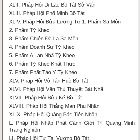
XLII. Pháp Hội Di Lặc Bồ Tát Sở Vấn
XLIII. Pháp Hội Phổ Minh Bồ Tát
XLIV. Pháp Hội Bửu Lương Tự 1. Phẩm Sa Môn
2. Phẩm Tỳ Kheo
3. Phẩm Chiên Đà La Sa Môn
4. Phẩm Doanh Sự Tỳ Kheo
5. Phẩm A Lan Nhã Tỳ Kheo
6. Phẩm Tỳ Kheo Khất Thực
7. Phẩm Phất Tảo Y Tỳ Kheo
XLV. Pháp Hội Vô Tận Huệ Bồ Tát
XLVI. Pháp Hội Văn Thù Thuyết Bát Nhã
XLVII. Pháp Hội Bửu Kế Bồ Tát
XLVIII. Pháp Hội Thắng Man Phu Nhân
XLIX. Pháp Hội Quảng Bác Tiên Nhân
L. Pháp Hội Nhập Phật Cảnh Giới Trí Quang Minh
Trang Nghiêm
LI. Pháp Hội Tự Tại Vương Bồ Tát