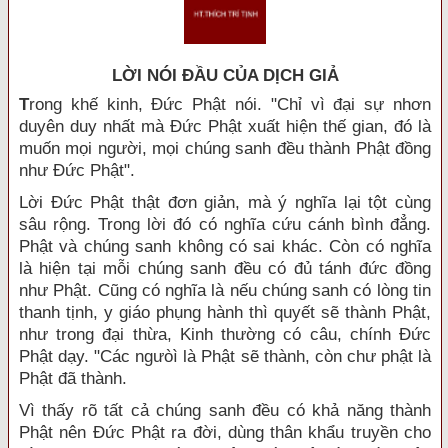
LỜI NÓI ÐẦU CỦA DỊCH GIẢ
T
rong khế kinh, Đức Phật nói. "Chỉ vì đại sự nhơn
duyên duy nhất mà Đức Phật xuất hiện thế gian, đó là
muốn mọi người, mọi chúng sanh đều thành Phật đồng
như Đức Phật".
Lời Đức Phật thật đơn giản, mà ý nghĩa lại tột cùng
sâu rộng. Trong lời đó có nghĩa cứu cánh bình đẳng.
Phật và chúng sanh không có sai khác. Còn có nghĩa
là hiện tại mỗi chúng sanh đều có đủ tánh đức đồng
như Phật. Cũng có nghĩa là nếu chúng sanh có lòng tin
thanh tịnh, y giáo phụng hành thì quyết sẽ thành Phật,
như trong đại thừa, Kinh thường có câu, chính Đức
Phật dạy. "Các ngưòì là Phật sẽ thành, còn chư phật là
Phật đã thành.
Vì thấy rõ tất cả chúng sanh đều có khả năng thành
Phật nên Đức Phật ra đời, dùng thân khẩu truyền cho