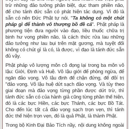
trừ những đảo tưởng phân biệt, dục tham phiền não,
để cho tánh đức sẵn có phát hiện tác dụng. Vì đó là
sẵn có nên Đức Phật tự nói. "
Ta không có một chút
pháp gì để thành vô thượng bồ đề cả
". Phật pháp là
phương tiện đưa người vào đạo, liều thuốc chữa trị
bịnh hư vọng phiền não, là cách thức rửa lau những
đảo tưởng như lau bụi trên mặt gương, mà tuyệt đối
không có chút gì là có, là được, vì đạo là tánh đức sẵn
đủ vậy.
Phật pháp vô lượng môn cô đọng lại trong ba môn vô
lậu: Giới, Định và Huệ. Vô lậu giới để phòng ngừa, để
ngăn đảo vọng. Vô lậu định để chận đứng, để đôí trị
"đảo vọng. Vô lậu huệ dứt sạch đảo vọng. Và tùy theo
giai đoạn mà đảo vọng từng phần được dứt trừ, thì
tánh đức sẵn có của hành giả cũng từng phần thể hiện,
đó là các bực Hiền, các bực Thánh, các bực Bồ Tát.
Cho đến lúc tất cả đảo vọng sạch trọn vẹn, thì tánh
đức thể hiện trọn vẹn, đó là quả Phật, là thành Phật.
Trong bộ Kinh Đại Bảo Tích nầy, nội dung không ngoài