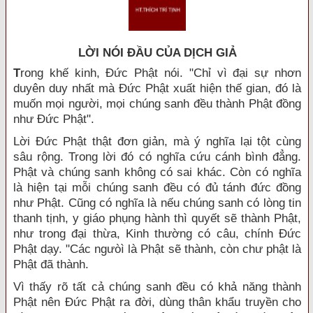
LỜI NÓI ÐẦU CỦA DỊCH GIẢ
T
rong khế kinh, Đức Phật nói. "Chỉ vì đại sự nhơn
duyên duy nhất mà Đức Phật xuất hiện thế gian, đó là
muốn mọi người, mọi chúng sanh đều thành Phật đồng
như Đức Phật".
Lời Đức Phật thật đơn giản, mà ý nghĩa lại tột cùng
sâu rộng. Trong lời đó có nghĩa cứu cánh bình đẳng.
Phật và chúng sanh không có sai khác. Còn có nghĩa
là hiện tại mỗi chúng sanh đều có đủ tánh đức đồng
như Phật. Cũng có nghĩa là nếu chúng sanh có lòng tin
thanh tịnh, y giáo phụng hành thì quyết sẽ thành Phật,
như trong đại thừa, Kinh thường có câu, chính Đức
Phật dạy. "Các ngưòì là Phật sẽ thành, còn chư phật là
Phật đã thành.
Vì thấy rõ tất cả chúng sanh đều có khả năng thành
Phật nên Đức Phật ra đời, dùng thân khẩu truyền cho