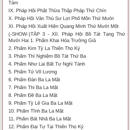
Tám
IX. Pháp Hội Phật Thừa Thập Pháp Thứ Chín
X. Pháp Hội Văn Thù Sư Lợi Phố Môn Thứ Mười
XI. Pháp Hội Xuất Hiện Quang Minh Thứ Mười Một
(-SHOW-)TẬP 3 - XII. Pháp Hội Bồ Tát Tạng Thứ
Mười Hai 1. Phẩm Khai Hóa Trưởng Giả
2. Phẩm Kim Tỳ La Thiên Thọ Ký
3. Phẩm Thí Nghiệm Bồ Tát Thứ Ba
4. Phẩm Như Lai Bất Tư Nghì Tánh
5. Phẩm Tứ Vô Lượng
6. Phẩm Đàn Ba La Mật
7. Phẩm Thi Ba La Mật
8. Phẩm Đề Ba La Mật
9. Phẩm Tỳ Lê Gia Ba La Mật
10. Phẩm Tĩnh Ba La Mật
11. Phẩm Bát Nhã Ba La Mật
12. Phẩm Đại Tự Tại Thiên Thọ Ký