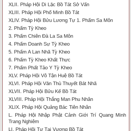
XLII. Pháp Hội Di Lặc Bồ Tát Sở Vấn
XLIII. Pháp Hội Phổ Minh Bồ Tát
XLIV. Pháp Hội Bửu Lương Tự 1. Phẩm Sa Môn
2. Phẩm Tỳ Kheo
3. Phẩm Chiên Đà La Sa Môn
4. Phẩm Doanh Sự Tỳ Kheo
5. Phẩm A Lan Nhã Tỳ Kheo
6. Phẩm Tỳ Kheo Khất Thực
7. Phẩm Phất Tảo Y Tỳ Kheo
XLV. Pháp Hội Vô Tận Huệ Bồ Tát
XLVI. Pháp Hội Văn Thù Thuyết Bát Nhã
XLVII. Pháp Hội Bửu Kế Bồ Tát
XLVIII. Pháp Hội Thắng Man Phu Nhân
XLIX. Pháp Hội Quảng Bác Tiên Nhân
L. Pháp Hội Nhập Phật Cảnh Giới Trí Quang Minh
Trang Nghiêm
LI. Pháp Hội Tự Tại Vương Bồ Tát