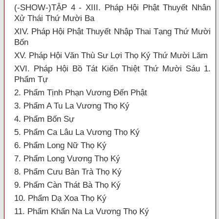
(-SHOW-)TẬP 4 - XIII. Pháp Hội Phật Thuyết Nhân
Xử Thái Thứ Mười Ba
XIV. Pháp Hội Phật Thuyết Nhập Thai Tạng Thứ Mười
Bốn
XV. Pháp Hội Văn Thù Sư Lợi Thọ Ký Thứ Mười Lăm
XVI. Pháp Hội Bồ Tát Kiến Thiệt Thứ Mười Sáu 1.
Phẩm Tự
2. Phẩm Tịnh Phạn Vương Đến Phật
3. Phẩm A Tu La Vương Thọ Ký
4. Phẩm Bốn Sự
5. Phẩm Ca Lâu La Vương Thọ Ký
6. Phẩm Long Nữ Thọ Ký
7. Phẩm Long Vương Thọ Ký
8. Phẩm Cưu Bàn Trà Thọ Ký
9. Phẩm Càn Thát Bà Thọ Ký
10. Phẩm Dạ Xoa Thọ Ký
11. Phẩm Khấn Na La Vương Thọ Ký