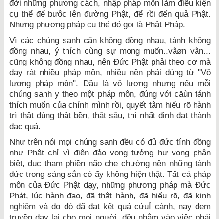
đời những phương cách, nhập pháp môn làm điều kiện
cụ thể để bưôc lên đường Phật, để rồi đến quả Phật.
Những phương pháp cụ thể đó gọi là Phật Pháp.
Vì các chúng sanh căn không đồng nhau, tánh không
đồng nhau, ý thích cùng sự mong muốn..vâøn vân...
cũng không đồng nhau, nên Đức Phật phải theo cơ mà
dạy rát nhiều pháp môn, nhiều nên phải dùng từ "Vô
lượng pháp môn". Dầu là vô lượng nhưng nếu mỗi
chúng sanh y theo một pháp môn, đúng với căùn tánh
thích muốn của chính mình rồi, quyết tâm hiểu rõ hành
trì thật đúng thật bền, thật sâu, thì nhất định đạt thành
đạo quả.
Như trên nói mọi chúng sanh đều có đủ đức tính đồng
như Phật chỉ vì điên đảo vọng tưởng hư vọng phân
biệt, dục tham phiền não che chướng nên những tánh
đức trong sáng sẵn có ấy không hiện thật. Tất cả pháp
môn của Đức Phật dạy, những phương pháp mà Đức
Phát, lúc hành đạo, đã thật hành, đã hiểu rõ, đã kinh
nghiệm và do đó đã đạt kết quả cứuÏ cánh, nay đem
truyền dạy lại cho mọi người, đều nhằm vào việc phải