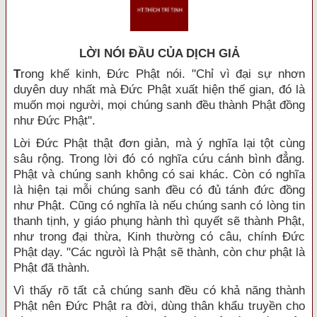
LỜI NÓI ÐẦU CỦA DỊCH GIẢ
T
rong khế kinh, Đức Phật nói. "Chỉ vì đại sự nhơn
duyên duy nhất mà Đức Phật xuất hiện thế gian, đó là
muốn mọi người, mọi chúng sanh đều thành Phật đồng
như Đức Phật".
Lời Đức Phật thật đơn giản, mà ý nghĩa lại tột cùng
sâu rộng. Trong lời đó có nghĩa cứu cánh bình đẳng.
Phật và chúng sanh không có sai khác. Còn có nghĩa
là hiện tại mỗi chúng sanh đều có đủ tánh đức đồng
như Phật. Cũng có nghĩa là nếu chúng sanh có lòng tin
thanh tịnh, y giáo phụng hành thì quyết sẽ thành Phật,
như trong đại thừa, Kinh thường có câu, chính Đức
Phật dạy. "Các ngưòì là Phật sẽ thành, còn chư phật là
Phật đã thành.
Vì thấy rõ tất cả chúng sanh đều có khả năng thành
Phật nên Đức Phật ra đời, dùng thân khẩu truyền cho