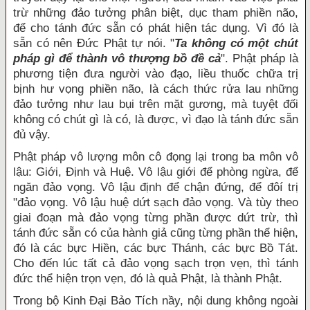
trừ những đảo tưởng phân biệt, dục tham phiền não,
để cho tánh đức sẵn có phát hiện tác dụng. Vì đó là
sẵn có nên Đức Phật tự nói. "
Ta không có một chút
pháp gì để thành vô thượng bồ đề cả
". Phật pháp là
phương tiện đưa người vào đạo, liều thuốc chữa trị
bịnh hư vọng phiền não, là cách thức rửa lau những
đảo tưởng như lau bụi trên mặt gương, mà tuyệt đối
không có chút gì là có, là được, vì đạo là tánh đức sẵn
đủ vậy.
Phật pháp vô lượng môn cô đọng lại trong ba môn vô
lậu: Giới, Định và Huệ. Vô lậu giới để phòng ngừa, để
ngăn đảo vọng. Vô lậu định để chận đứng, để đôí trị
"đảo vọng. Vô lậu huệ dứt sạch đảo vọng. Và tùy theo
giai đoạn mà đảo vọng từng phần được dứt trừ, thì
tánh đức sẵn có của hành giả cũng từng phần thể hiện,
đó là các bực Hiền, các bực Thánh, các bực Bồ Tát.
Cho đến lúc tất cả đảo vọng sạch trọn vẹn, thì tánh
đức thể hiện trọn vẹn, đó là quả Phật, là thành Phật.
Trong bộ Kinh Đại Bảo Tích nầy, nội dung không ngoài