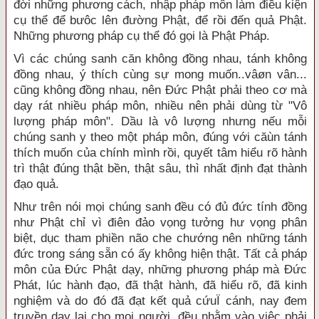
đời những phương cách, nhập pháp môn làm điều kiện
cụ thể để bưôc lên đường Phật, để rồi đến quả Phật.
Những phương pháp cụ thể đó gọi là Phật Pháp.
Vì các chúng sanh căn không đồng nhau, tánh không
đồng nhau, ý thích cùng sự mong muốn..vâøn vân...
cũng không đồng nhau, nên Đức Phật phải theo cơ mà
dạy rát nhiều pháp môn, nhiều nên phải dùng từ "Vô
lượng pháp môn". Dầu là vô lượng nhưng nếu mỗi
chúng sanh y theo một pháp môn, đúng với căùn tánh
thích muốn của chính mình rồi, quyết tâm hiểu rõ hành
trì thật đúng thật bền, thật sâu, thì nhất định đạt thành
đạo quả.
Như trên nói mọi chúng sanh đều có đủ đức tính đồng
như Phật chỉ vì điên đảo vọng tưởng hư vọng phân
biệt, dục tham phiền não che chướng nên những tánh
đức trong sáng sẵn có ấy không hiện thật. Tất cả pháp
môn của Đức Phật dạy, những phương pháp mà Đức
Phát, lúc hành đạo, đã thật hành, đã hiểu rõ, đã kinh
nghiệm và do đó đã đạt kết quả cứuÏ cánh, nay đem
truyền dạy lại cho mọi người, đều nhằm vào việc phải