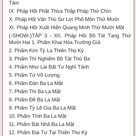
Tám
IX. Pháp Hội Phật Thừa Thập Pháp Thứ Chín
X. Pháp Hội Văn Thù Sư Lợi Phố Môn Thứ Mười
XI. Pháp Hội Xuất Hiện Quang Minh Thứ Mười Một
(-SHOW-)TẬP 3 - XII. Pháp Hội Bồ Tát Tạng Thứ
Mười Hai 1. Phẩm Khai Hóa Trưởng Giả
2. Phẩm Kim Tỳ La Thiên Thọ Ký
3. Phẩm Thí Nghiệm Bồ Tát Thứ Ba
4. Phẩm Như Lai Bất Tư Nghì Tánh
5. Phẩm Tứ Vô Lượng
6. Phẩm Đàn Ba La Mật
7. Phẩm Thi Ba La Mật
8. Phẩm Đề Ba La Mật
9. Phẩm Tỳ Lê Gia Ba La Mật
10. Phẩm Tĩnh Ba La Mật
11. Phẩm Bát Nhã Ba La Mật
12. Phẩm Đại Tự Tại Thiên Thọ Ký