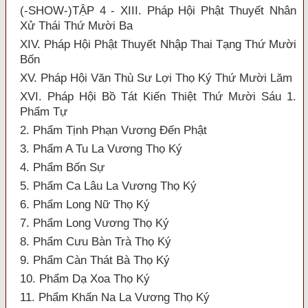
(-SHOW-)TẬP 4 - XIII. Pháp Hội Phật Thuyết Nhân
Xử Thái Thứ Mười Ba
XIV. Pháp Hội Phật Thuyết Nhập Thai Tạng Thứ Mười
Bốn
XV. Pháp Hội Văn Thù Sư Lợi Thọ Ký Thứ Mười Lăm
XVI. Pháp Hội Bồ Tát Kiến Thiệt Thứ Mười Sáu 1.
Phẩm Tự
2. Phẩm Tịnh Phạn Vương Đến Phật
3. Phẩm A Tu La Vương Thọ Ký
4. Phẩm Bốn Sự
5. Phẩm Ca Lâu La Vương Thọ Ký
6. Phẩm Long Nữ Thọ Ký
7. Phẩm Long Vương Thọ Ký
8. Phẩm Cưu Bàn Trà Thọ Ký
9. Phẩm Càn Thát Bà Thọ Ký
10. Phẩm Dạ Xoa Thọ Ký
11. Phẩm Khấn Na La Vương Thọ Ký