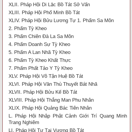
XLII. Pháp Hội Di Lặc Bồ Tát Sở Vấn
XLIII. Pháp Hội Phổ Minh Bồ Tát
XLIV. Pháp Hội Bửu Lương Tự 1. Phẩm Sa Môn
2. Phẩm Tỳ Kheo
3. Phẩm Chiên Đà La Sa Môn
4. Phẩm Doanh Sự Tỳ Kheo
5. Phẩm A Lan Nhã Tỳ Kheo
6. Phẩm Tỳ Kheo Khất Thực
7. Phẩm Phất Tảo Y Tỳ Kheo
XLV. Pháp Hội Vô Tận Huệ Bồ Tát
XLVI. Pháp Hội Văn Thù Thuyết Bát Nhã
XLVII. Pháp Hội Bửu Kế Bồ Tát
XLVIII. Pháp Hội Thắng Man Phu Nhân
XLIX. Pháp Hội Quảng Bác Tiên Nhân
L. Pháp Hội Nhập Phật Cảnh Giới Trí Quang Minh
Trang Nghiêm
LI. Pháp Hội Tự Tại Vương Bồ Tát