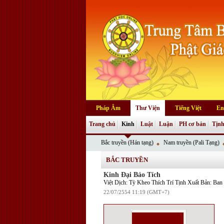
Pháp Âm
Thư Viện
Tiếng Việt
En
Trang chủ
Kinh
Luật
Luận
PH cơ bản
Tịnh
Bắc truyền (Hán tạng)
Nam truyền (Pali Tạng)
BẮC TRUYỀN
Kinh Đại Bảo Tích
Việt Dịch: Tỳ Kheo Thích Trí Tịnh Xuất Bản: B
22/07/2554 11:19 (GMT+7)