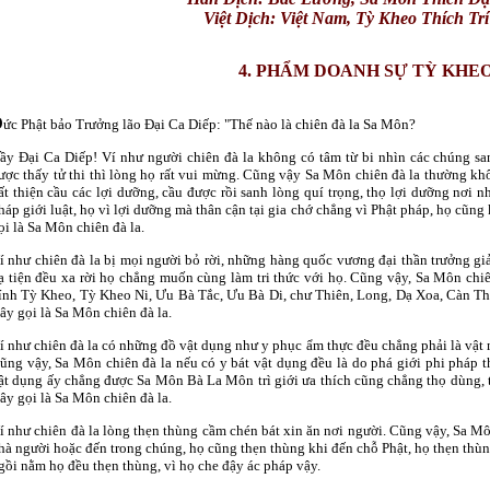
Việt Dịch: Việt Nam, Tỳ Kheo
Thích Trí
4. PHẨM DOANH SỰ TỲ KHE
Ð
ức Phật bảo Trưởng lão Ðại Ca Diếp: "Thế nào là chiên đà la Sa Môn?
ầy Ðại Ca Diếp! Ví như người chiên đà la không có tâm từ bi nhìn các chúng san
ược thấy tử thi thì lòng họ rất vui mừng. Cũng vậy Sa Môn chiên đà la thường kh
ất thiện cầu các lợi dưỡng, cầu được rồi sanh lòng quí trọng, thọ lợi dưỡng nơi n
háp giới luật, họ vì lợi dưỡng mà thân cận tại gia chớ chẳng vì Phật pháp, họ cũn
ọi là Sa Môn chiên đà la.
í như chiên đà la bị mọi người bỏ rời, những hàng quốc vương đại thần trưởng gi
ạ tiện đều xa rời họ chẳng muốn cùng làm tri thức với họ. Cũng vậy, Sa Môn chiên
ính Tỳ Kheo, Tỳ Kheo Ni, Ưu Bà Tắc, Ưu Bà Di, chư Thiên, Long, Dạ Xoa, Càn Thát 
ây gọi là Sa Môn chiên đà la.
í như chiên đà la có những đồ vật dụng như y phục ẩm thực đều chẳng phải là vật 
ũng vậy, Sa Môn chiên đà la nếu có y bát vật dụng đều là do phá giới phi pháp 
ật dụng ấy chẳng được Sa Môn Bà La Môn trì giới ưa thích cũng chẳng thọ dùng, t
ây gọi là Sa Môn chiên đà la.
í như chiên đà la lòng thẹn thùng cầm chén bát xin ăn nơi người. Cũng vậy, Sa Mô
hà người hoặc đến trong chúng, họ cũng thẹn thùng khi đến chỗ Phật, họ thẹn thùn
gồi nằm họ đều thẹn thùng, vì họ che đậy ác pháp vậy.