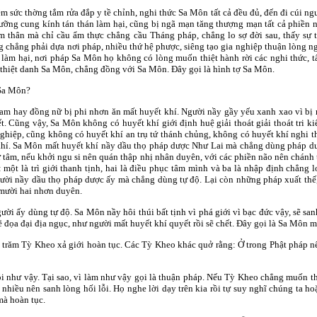
m sức thờng tắm rửa đắp y tề chỉnh, nghi thức Sa Môn tất cả đều đủ, đến đi cúi 
 dưỡng cung kính tán thán làm hại, cũng bị ngã mạn tăng thượng mạn tất cả phiền 
 thân mà chỉ cầu ẩm thực chẳng cầu Tháng pháp, chẳng lo sợ đời sau, thấy sự tô
g chẳng phải dựa nơi pháp, nhiều thứ hệ phược, siêng tạo gia nghiệp thuận lòng ngư
g làm hại, nơi pháp Sa Môn họ không có lòng muốn thiệt hành rời các nghi thức, t
thiệt danh Sa Môn, chẳng đồng với Sa Môn. Ðây gọi là hình tợ Sa Môn.
 Sa Môn?
m hay đồng nữ bị phi nhơn ăn mất huyết khí. Người nầy gầy yếu xanh xao vì bị m
ết. Cũng vậy, Sa Môn không có huyết khí giới định huệ giải thoát giải thoát tri k
nghiệp, cũng không có huyết khí an trụ tứ thánh chủng, không có huyết khí nghi 
khí. Sa Môn mất huyết khí nầy dầu thọ pháp dược Như Lai mà chẳng dùng pháp dư
ừ tâm, nếu khởi ngu si nên quán thập nhị nhân duyên, với các phiền não nên chánh t
: một là trì giới thanh tịnh, hai là điều phục tâm mình và ba là nhập định chẳn
ười nầy dầu thọ pháp dược ấy mà chẳng dùng tự độ. Lại còn những pháp xuất thế,
 mười hai nhơn duyên.
 ấy dùng tự độ. Sa Môn nầy hôi thúi bất tịnh vì phá giới vì bạc đức vậy, sẽ sanh
ẽ đọa đại địa ngục, như người mất huyết khí quyết rồi sẽ chết. Ðây gọi là Sa Môn m
 trăm Tỳ Kheo xả giới hoàn tục. Các Tỳ Kheo khác quở rằng: Ở trong Phật pháp n
như vậy. Tại sao, vì làm như vậy gọi là thuận pháp. Nếu Tỳ Kheo chẳng muốn thọ c
 nhiều nên sanh lòng hối lỗi. Họ nghe lời dạy trên kia rồi tự suy nghĩ chúng ta ho
 mà hoàn tục.