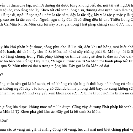
ẻn bị tham che lấp, nơi lợi dưỡng đã được lòng không biết đủ, nơi tài vật người 
iấu tội ác, cho rằng các Tỳ Kheo tốt chỉ sanh lòng e sợ, thường dua nịnh hiện làm 
là tặc đi, ngồi là tặc ngồi, nằm là tặc nằm, dậy là tặc dậy, lấy y là tặc y, mặc y là tặ
uống, cạo tóc là tặc cạo tóc. Người ngu si ấy đến đi cử động đều bị chư Thiên Long
ích Ca Mâu Ni. Sa Môn cầu lợi nầy xuất gia trong Phật pháp chẳng sanh được một 
?
y lúa khó phân biệt được, nông phu cho là lúa tốt, đến khi trổ bông mới biết ch
ó đức hạnh, thí chủ thấy cho là Sa Môn, mà kẻ si nầy chẳng phải Sa Môn tự nói l
ào số Tăng chúng, trong Phật pháp không có trí huệ mạng sẽ đọa ác đạo như cỏ dại
ục họ bảo nhau rằng: Ðây là người ngu si trước kia tợ Sa Môn mà hành pháp bất thi
quả Sa Môn như cỏ dại ở trong ruộng lúa. Ðây gọi là Sa Môn cỏ dại.
n?
hẳng chín nên gọi là bồ sanh, vì nó không có hột bị gió thổi bay nó không có sức
 không người dạy bảo không có đức lực bị ma phong thổi bay, họ cũng không sức hu
c phiền não, người như vậy yếu kém không có sức lực bị hệ thuộc nơi ma bị ma nó c
m giống lúa được, không mọc mầm lúa được. Cũng vậy, ở trong Phật pháp bồ sanh
Sa Môn là Tỳ Kheo phá giới làm ác. Ðây gọi là bồ sanh Sa Môn.
 Môn?
àu sắc tợ vàng mà giá trị chẳng đồng với vàng, lúc chà mài mới biết chẳng phải v