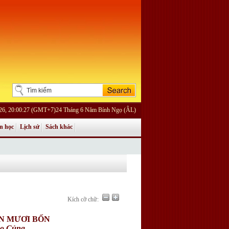
26, 20:00:27 (GMT+7)24 Tháng 6 Năm Bính Ngọ (ÂL)
n học
Lịch sử
Sách khác
Kích cỡ chữ:
ỐN MƯƠI BỐN
ạo Củng