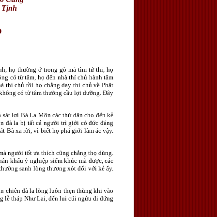
 Tịnh
O
h, họ thường ở trong gò mả tìm tử thi, họ
ông có từ tâm, họ đến nhà thí chủ hành tâm
hà thí chủ rồi họ chẳng dạy thí chủ về Phật
g không có từ tâm thường cầu lợi dưỡng. Ðây
ả sát lợi Bà La Môn các thứ dân cho đến kẻ
 đà la bị tất cả người trì giới có đức đáng
Bà xa rời, vì biết họ phá giới làm ác vậy.
mà người tốt ưa thích cũng chẳng thọ dùng.
thân khẩu ý nghiệp siểm khúc mà được, các
hường sanh lòng thương xót đối với kẻ ấy.
n chiên đà la lòng luôn thẹn thùng khi vào
g lễ tháp Như Lai, đến lui cúi ngửu đi đứng