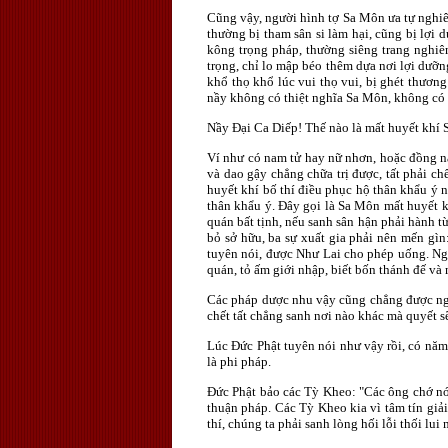
Cũng vậy, người hình tợ Sa Môn ưa tự nghiê
thường bị tham sân si làm hại, cũng bị lợi
kông trọng pháp, thường siêng trang nghiêm
trọng, chỉ lo mập béo thêm dựa nơi lợi dưỡn
khổ thọ khổ lúc vui thọ vui, bị ghét thươn
nầy không có thiệt nghĩa Sa Môn, không có 
Nầy Ðại Ca Diếp! Thế nào là mất huyết khí
Ví như có nam tử hay nữ nhơn, hoặc đồng na
và dao gậy chẳng chữa trị được, tất phải ch
huyết khí bố thí điều phục hộ thân khẩu ý 
thân khẩu ý. Ðây gọi là Sa Môn mất huyết 
quán bất tịnh, nếu sanh sân hận phải hành t
bỏ sở hữu, ba sự xuất gia phải nên mến gìn
tuyên nói, được Như Lai cho phép uống. Ng
quán, tỏ ấm giới nhập, biết bốn thánh đế và
Các pháp dược nhu vậy cũng chẳng được người
chết tất chẳng sanh nơi nào khác mà quyết s
Lúc Ðức Phật tuyên nói như vậy rồi, có năm
là phi pháp.
Ðức Phật bảo các Tỳ Kheo: "Các ông chớ nói 
thuận pháp. Các Tỳ Kheo kia vì tâm tín giải
thí, chúng ta phải sanh lòng hối lỗi thối lui