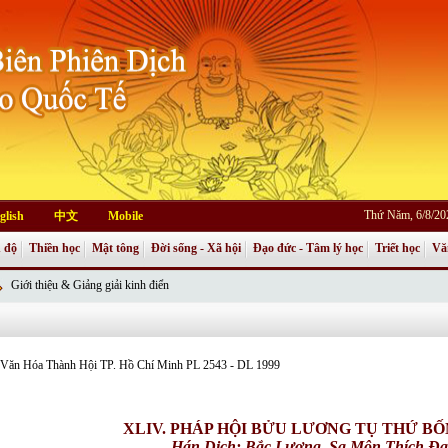
Thứ Năm, 6/8/20
glish
中文
Mobile
 độ
Thiền học
Mật tông
Đời sống - Xã hội
Đạo đức - Tâm lý học
Triết học
Vă
Giới thiệu & Giảng giải kinh điển
an Văn Hóa Thành Hội TP. Hồ Chí Minh PL 2543 - DL 1999
XLIV. PHÁP HỘI BỬU LƯƠNG TỤ THỨ B
Hán Dịch: Bắc Lương,
Sa Môn Thích Đ