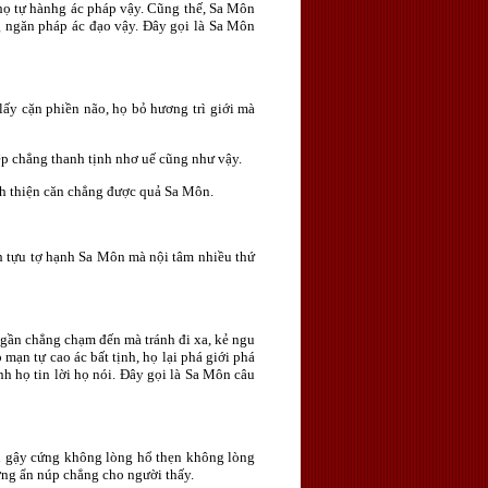
 họ tự hànhg ác pháp vậy. Cũng thế, Sa Môn
g ngăn pháp ác đạo vậy. Ðây gọi là Sa Môn
 lấy cặn phiền não, họ bỏ hương trì giới mà
ệp chẳng thanh tịnh nhơ uế cũng như vậy.
nh thiện căn chẳng được quả Sa Môn.
nh tựu tợ hạnh Sa Môn mà nội tâm nhiều thứ
g gần chẳng chạm đến mà tránh đi xa, kẻ ngu
mạn tự cao ác bất tịnh, họ lại phá giới phá
ính họ tin lời họ nói. Ðây gọi là Sa Môn câu
én gậy cứng không lòng hổ thẹn không lòng
ờng ẩn núp chẳng cho người thấy.