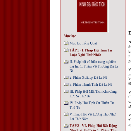
Mục lục
N
Mục lục Tổng Quát
đ
TẬP 1 - I. Pháp Hội Tam Tụ
b
Luật Nghi Thứ Nhất
p
g
II. Pháp hội vô biên trang nghiêm
thứ hai 1. Phẩm Vô Thượng Đà La
V
Ni
h
2. Phẩm Xuất Ly Đà La Ni
k
Ð
3. Phẩm Thanh Tịnh Đà La Ni
III. Pháp Hội Mật Tích Kim Cang
V
Lực Sĩ Thứ Ba
C
v
IV. Pháp Hội Tịnh Cư Thiên Tử
Ð
Thứ Tư
V. Pháp Hội Vô Lượng Thọ Như
V
Lai Thứ Năm
n
n
TẬP 2 - VI. Pháp Hội Bất Động
Như Lai Thứ Sáu 1. Phẩm Thọ