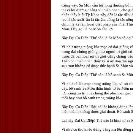
Cũng vậy, Sa Môn cầu lợi long thường bỏn x
thì vì lợi dưỡng chẳng vì thiện phap, che g
nhãn thấy biết Tỳ Kheo nầy đến là tặc đến, đi 
lạc là tặc xuất, ăn là tặc ăn, uống là tặc 
chính là kẻ làm hoại diệt pháp của Phật Th
Môn. Ðây gọi là Sa Môn cầu lợi.
Nầy Ðại Ca Diếp! Thế nào là Sa Môn cỏ dại
Ví như trong ruộng lúa mọc cỏ dại giống câ
trong đại chúng giống như người trì giới c
trước đã bại hoại rời trì giới cũng chẳng v
Thần có thiên nhãn thấy kẻ si ấy đọa địa ng
sau trọn không có được đức hạnh Sa Môn và 
Nầy Ðại Ca Diếp! Thế nào là bồ sanh Sa Mô
Ví như cỏ lác mọc trong ruộng lúa, vì nó c
vậy, bồ sanh Sa Môn thân hình tợ Sa Môn mà
lực, cũng xa trí huệ chẳng thể phá hoại giặ
thổi bay như bồ sanh trong ruộng lúa.
Nầy Ðại Ca Diếp! Hột cỏ lác không dùng là
hiền thánh không được giải thoát. Bồ sanh 
Lại nầy Ðại Ca Diếp! Thế nào là hình tợ Sa
Ví như có thợ khéo dùng vàng mạ lên đồng m