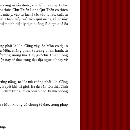
hy vọng muốn được, khi đến thành ấp tụ lạc
nghi thức. Chư Thiên Long Quỉ Thần có thiên
c mặc y, vào tụ lạc là tặc vào tụ lạc, xuất tụ
 Quỉ Thần thấy biết liền quở mắng kẻ ác nầy
niệm tịch diệt ly dục huống là được quả Sa
ẳng phải là lúa. Cũng vậy, Sa Môn cỏ dại ở
à Sa Môn, chẳng phạm tự xưng phạm hạnh, từ
 ở trong ruộng lúa. Bấy giờ chư Thiên Long
ện nay sẽ đọa trong đại địa ngục, từ nay về
 cứng nặng, tợ lúa mà chẳng phải lúa. Cũng
yết khí trì giới, lìa đa văn tổn thất định
âu chìm trong tất cả phiền não, bị ma phong
 Sa Môn không có chủng tử đạo, trong pháp
àng.