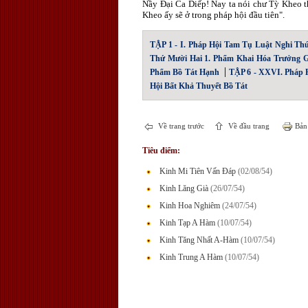
Nầy Ðại Ca Diếp! Nay ta nói chư Tỳ Kheo th
Kheo ấy sẽ ở trong pháp hội đầu tiên".
TẬP 1 - I. Pháp Hội Tam Tụ Luật Nghi Th
Thứ Mười Hai 1. Phẩm Khai Hóa Trưởng G
Phẩm Bồ Tát Hạnh
TẬP 6 - XXVI. Pháp H
Hội Bất Khả Thuyết Bồ Tát
Về trang trước
Về đầu trang
Bản 
Tiêu điểm:
Kinh Mi Tiên Vấn Đáp
(02/08/54)
Kinh Lăng Già
(26/07/54)
Kinh Hoa Nghiêm
(24/07/54)
Kinh Tạp A Hàm
(10/07/54)
Kinh Tăng Nhất A-Hàm
(10/07/54)
Kinh Trung A Hàm
(10/07/54)