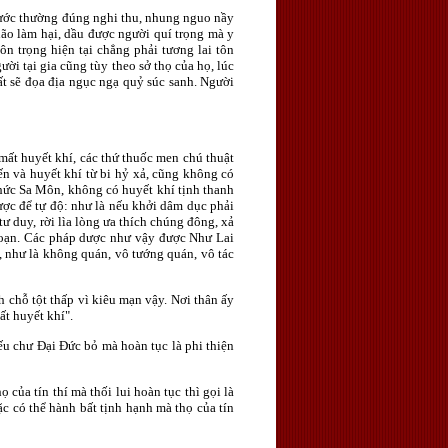
ngước thường đúng nghi thu, nhung nguo nầy
não làm hại, dầu được người quí trọng mà y
n trọng hiện tại chẳng phải tương lai tôn
ời tại gia cũng tùy theo sở thọ của họ, lúc
ất sẽ đọa địa ngục ngạ quỷ súc sanh. Người
ất huyết khí, các thứ thuốc men chú thuật
iến và huyết khí từ bi hỷ xả, cũng không có
thức Sa Môn, không có huyết khí tịnh thanh
ợc để tự độ: như là nếu khởi dâm dục phải
ư duy, rời lìa lòng ưa thích chúng đông, xả
g loạn. Các pháp dược như vậy được Như Lai
 như là không quán, vô tướng quán, vô tác
 chỗ tột thấp vì kiêu mạn vậy. Nơi thân ấy
ất huyết khí".
ếu chư Ðại Ðức bỏ mà hoàn tục là phi thiện
ủa tín thí mà thối lui hoàn tục thì gọi là
ặc có thể hành bất tịnh hạnh mà thọ của tín