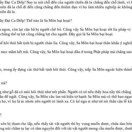
ầy Ðại Ca Diếp! Nay ta nói chỗ đến của người chiên đà la chẳng đến chỗ lành, vì
hiên đà la chỗ đi đến cũng chẳng đến thiệnt đạo vì họ làm nhiều nghiệp ác khôn
hiên đà la.
ầy Ðại Ca Diếp! Thế nào là Sa Môn bại hoại?
m ngon, còn lại cặn bã bị người chê bỏ. Cũng vậy Sa Môn bại hoại rời lìa pháp vị
chẳng thể tự lợi cũng chẳng lợi cho người. Ðây gọi là Sa Môn bại hoại.
 hôi thúi bất tịnh bị người chán lìa. Cũng vậy, Sa Môn bại hoại thân khẩu ý nghi
g mọc mầm kết trái. Cũng vậy, Sa Môn bại hoại dầu ở trong Phật pháp mà chẳng sa
h, trong ấy đựng các thứ bất tịnh hôi thúi. Cũng vậy, trấp Sa Môn ngoài hiện thà
 trà?
g như gỗ đá có mùi hôi thúi như trét phẩn. Người có trí nếu thấy hoa nầy thì chẳn
 gần để ngửi. Cũng vậy, Sa Môn câu lan trà hiện tợ hạnh Sa Môn mà có thô bạo ngạo 
 họ, vì họ là ác nhơn nên người trí lánh xa. Có kẻ ngu si như trẻ nít thân cận lễ k
?
xẻn bị tham che lấp, nếu thấy tài vật người thì hy vọng muốn được, chứa dao b
rong núi chầm tụ lạc có tâm nguyện đối với tài vật người mong cầu muốn được, thư