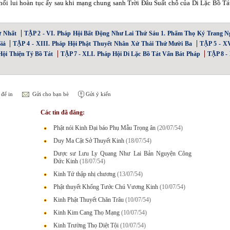
ối lui hoàn tục ấy sau khi mạng chung sanh Trời Ðâu Suất chỗ của Di Lặc Bồ Tát
ứ Nhất
TẬP 2 - VI. Pháp Hội Bất Động Như Lai Thứ Sáu 1. Phẩm Thọ Ký Trang N
iả
TẬP 4 - XIII. Pháp Hội Phật Thuyết Nhân Xử Thái Thứ Mười Ba
TẬP 5 - X
ội Thiện Tý Bồ Tát
TẬP 7 - XLI. Pháp Hội Di Lặc Bồ Tát Vấn Bát Pháp
TẬP 8 -
để in
Gửi cho bạn bè
Gửi ý kiến
Các tin đã đăng:
Phật nói Kinh Đại báo Phụ Mẫu Trọng ân
(20/07/54)
Duy Ma Cật Sở Thuyết Kinh
(18/07/54)
Dược sư Lưu Ly Quang Như Lai Bản Nguyện Công
Đức Kinh
(18/07/54)
Kinh Tứ thập nhị chương
(13/07/54)
Phật thuyết Khổng Tước Chú Vương Kinh
(10/07/54)
Kinh Phật Thuyết Chăn Trâu
(10/07/54)
Kinh Kim Cang Thọ Mạng
(10/07/54)
Kinh Trường Thọ Diệt Tội
(10/07/54)