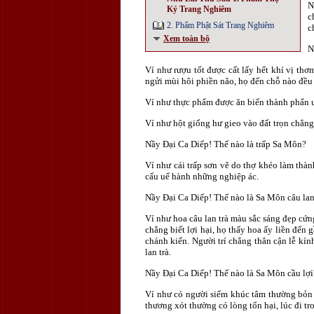
N
Ký Trang Nghiêm
c
2. Phẩm Phật Sát Trang Nghiêm
c
Xem toàn bộ
N
Ví như rượu tốt được cất lấy hết khí vị thơ
ngửi mùi hôi phiền não, họ đến chỗ nào đều 
Ví như thực phẩm được ăn biến thành phẩn uế
Ví như hột giống hư gieo vào đất trọn chẳn
Nầy Ðại Ca Diếp! Thế nào là trấp Sa Môn?
Ví như cái trấp sơn vẽ do thợ khéo làm thàn
cấu uế hành những nghiệp ác.
Nầy Ðại Ca Diếp! Thế nào là Sa Môn câu lan
Ví như hoa câu lan trà màu sắc sáng đẹp cứn
chẳng biết lợi hại, họ thấy hoa ấy liền đến
chánh kiến. Người trí chẳng thân cận lễ kính
lan trà.
Nầy Ðại Ca Diếp! Thế nào là Sa Môn cầu lợi
Ví như có người siểm khúc tâm thường bỏn 
thương xót thường có lòng tổn hại, lúc đi t