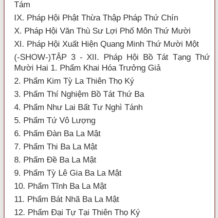
Tám
IX. Pháp Hội Phật Thừa Thập Pháp Thứ Chín
X. Pháp Hội Văn Thù Sư Lợi Phố Môn Thứ Mười
XI. Pháp Hội Xuất Hiện Quang Minh Thứ Mười Một
(-SHOW-)TẬP 3 - XII. Pháp Hội Bồ Tát Tạng Thứ
Mười Hai 1. Phẩm Khai Hóa Trưởng Giả
2. Phẩm Kim Tỳ La Thiên Thọ Ký
3. Phẩm Thí Nghiệm Bồ Tát Thứ Ba
4. Phẩm Như Lai Bất Tư Nghì Tánh
5. Phẩm Tứ Vô Lượng
6. Phẩm Đàn Ba La Mật
7. Phẩm Thi Ba La Mật
8. Phẩm Đề Ba La Mật
9. Phẩm Tỳ Lê Gia Ba La Mật
10. Phẩm Tĩnh Ba La Mật
11. Phẩm Bát Nhã Ba La Mật
12. Phẩm Đại Tự Tại Thiên Thọ Ký