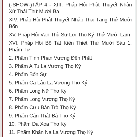
(-SHOW-)TẬP 4 - XIII. Pháp Hội Phật Thuyết Nhân
Xử Thái Thứ Mười Ba
XIV. Pháp Hội Phật Thuyết Nhập Thai Tạng Thứ Mười
Bốn
XV. Pháp Hội Văn Thù Sư Lợi Thọ Ký Thứ Mười Lăm
XVI. Pháp Hội Bồ Tát Kiến Thiệt Thứ Mười Sáu 1.
Phẩm Tự
2. Phẩm Tịnh Phạn Vương Đến Phật
3. Phẩm A Tu La Vương Thọ Ký
4. Phẩm Bốn Sự
5. Phẩm Ca Lâu La Vương Thọ Ký
6. Phẩm Long Nữ Thọ Ký
7. Phẩm Long Vương Thọ Ký
8. Phẩm Cưu Bàn Trà Thọ Ký
9. Phẩm Càn Thát Bà Thọ Ký
10. Phẩm Dạ Xoa Thọ Ký
11. Phẩm Khấn Na La Vương Thọ Ký