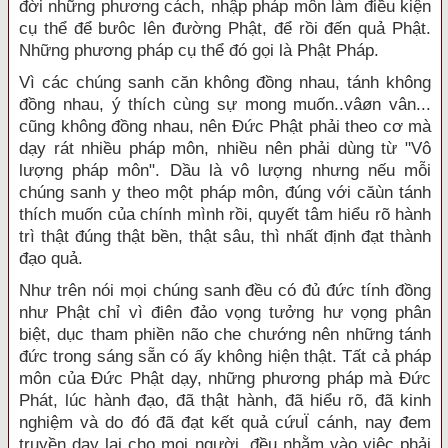
đời những phương cách, nhập pháp môn làm điều kiện
cụ thể để bưôc lên đường Phật, để rồi đến quả Phật.
Những phương pháp cụ thể đó gọi là Phật Pháp.
Vì các chúng sanh căn không đồng nhau, tánh không
đồng nhau, ý thích cùng sự mong muốn..vâøn vân...
cũng không đồng nhau, nên Đức Phật phải theo cơ mà
dạy rát nhiều pháp môn, nhiều nên phải dùng từ "Vô
lượng pháp môn". Dầu là vô lượng nhưng nếu mỗi
chúng sanh y theo một pháp môn, đúng với căùn tánh
thích muốn của chính mình rồi, quyết tâm hiểu rõ hành
trì thật đúng thật bền, thật sâu, thì nhất định đạt thành
đạo quả.
Như trên nói mọi chúng sanh đều có đủ đức tính đồng
như Phật chỉ vì điên đảo vọng tưởng hư vọng phân
biệt, dục tham phiền não che chướng nên những tánh
đức trong sáng sẵn có ấy không hiện thật. Tất cả pháp
môn của Đức Phật dạy, những phương pháp mà Đức
Phát, lúc hành đạo, đã thật hành, đã hiểu rõ, đã kinh
nghiệm và do đó đã đạt kết quả cứuÏ cánh, nay đem
truyền dạy lại cho mọi người, đều nhằm vào việc phải