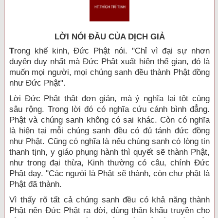
LỜI NÓI ÐẦU CỦA DỊCH GIẢ
T
rong khế kinh, Đức Phật nói. "Chỉ vì đại sự nhơn
duyên duy nhất mà Đức Phật xuất hiện thế gian, đó là
muốn mọi người, mọi chúng sanh đều thành Phật đồng
như Đức Phật".
Lời Đức Phật thật đơn giản, mà ý nghĩa lại tột cùng
sâu rộng. Trong lời đó có nghĩa cứu cánh bình đẳng.
Phật và chúng sanh không có sai khác. Còn có nghĩa
là hiện tại mỗi chúng sanh đều có đủ tánh đức đồng
như Phật. Cũng có nghĩa là nếu chúng sanh có lòng tin
thanh tịnh, y giáo phụng hành thì quyết sẽ thành Phật,
như trong đại thừa, Kinh thường có câu, chính Đức
Phật dạy. "Các ngưòì là Phật sẽ thành, còn chư phật là
Phật đã thành.
Vì thấy rõ tất cả chúng sanh đều có khả năng thành
Phật nên Đức Phật ra đời, dùng thân khẩu truyền cho