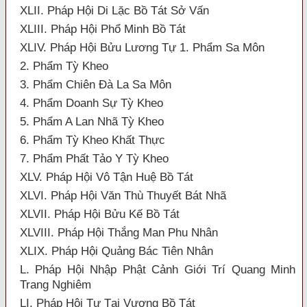
XLII. Pháp Hội Di Lặc Bồ Tát Sở Vấn
XLIII. Pháp Hội Phổ Minh Bồ Tát
XLIV. Pháp Hội Bửu Lương Tự 1. Phẩm Sa Môn
2. Phẩm Tỳ Kheo
3. Phẩm Chiên Đà La Sa Môn
4. Phẩm Doanh Sự Tỳ Kheo
5. Phẩm A Lan Nhã Tỳ Kheo
6. Phẩm Tỳ Kheo Khất Thực
7. Phẩm Phất Tảo Y Tỳ Kheo
XLV. Pháp Hội Vô Tận Huệ Bồ Tát
XLVI. Pháp Hội Văn Thù Thuyết Bát Nhã
XLVII. Pháp Hội Bửu Kế Bồ Tát
XLVIII. Pháp Hội Thắng Man Phu Nhân
XLIX. Pháp Hội Quảng Bác Tiên Nhân
L. Pháp Hội Nhập Phật Cảnh Giới Trí Quang Minh
Trang Nghiêm
LI. Pháp Hội Tự Tại Vương Bồ Tát