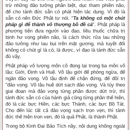
trừ những đảo tưởng phân biệt, dục tham phiền não,
để cho tánh đức sẵn có phát hiện tác dụng. Vì đó là
sẵn có nên Đức Phật tự nói. "
Ta không có một chút
pháp gì để thành vô thượng bồ đề cả
". Phật pháp là
phương tiện đưa người vào đạo, liều thuốc chữa trị
bịnh hư vọng phiền não, là cách thức rửa lau những
đảo tưởng như lau bụi trên mặt gương, mà tuyệt đối
không có chút gì là có, là được, vì đạo là tánh đức sẵn
đủ vậy.
Phật pháp vô lượng môn cô đọng lại trong ba môn vô
lậu: Giới, Định và Huệ. Vô lậu giới để phòng ngừa, để
ngăn đảo vọng. Vô lậu định để chận đứng, để đôí trị
"đảo vọng. Vô lậu huệ dứt sạch đảo vọng. Và tùy theo
giai đoạn mà đảo vọng từng phần được dứt trừ, thì
tánh đức sẵn có của hành giả cũng từng phần thể hiện,
đó là các bực Hiền, các bực Thánh, các bực Bồ Tát.
Cho đến lúc tất cả đảo vọng sạch trọn vẹn, thì tánh
đức thể hiện trọn vẹn, đó là quả Phật, là thành Phật.
Trong bộ Kinh Đại Bảo Tích nầy, nội dung không ngoài