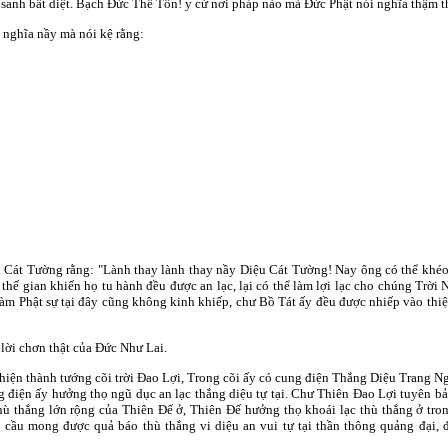
 sanh bất diệt. Bạch Ðức Thế Tôn! y cứ nơi pháp nào mà Ðức Phật nói nghĩa thậm t
 nghĩa nầy mà nói kệ rằng:
Cát Tường rằng: "Lành thay lành thay nầy Diệu Cát Tường! Nay ông có thể khéo
 thế gian khiến họ tu hành đều được an lạc, lại có thể làm lợi lạc cho chúng Trờ
àm Phật sự tại đây cũng không kinh khiếp, chư Bồ Tát ấy đều được nhiếp vào thiệt
 lời chơn thật của Ðức Như Lai.
hiện thành tướng cõi trời Ðao Lợi, Trong cõi ấy có cung điện Thắng Diệu Trang N
 điện ấy hưởng thọ ngũ dục an lạc thắng diệu tự tại. Chư Thiên Ðao Lợi tuyên b
ù thắng lớn rộng của Thiên Ðế ở, Thiên Ðế hưởng thọ khoái lạc thù thắng ở tron
, cầu mong được quả báo thù thắng vi diệu an vui tự tại thần thông quảng đại,