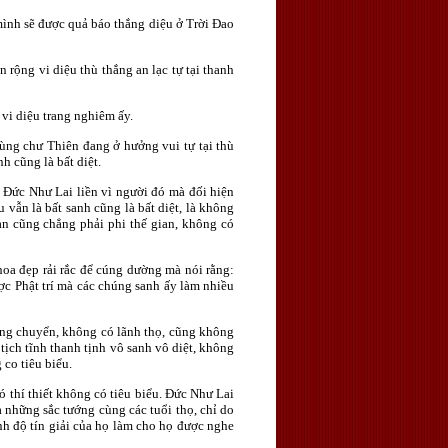
ình sẽ được quả báo thắng diệu ở Trời Ðao
rộng vi diệu thù thắng an lạc tự tại thanh
vi diệu trang nghiêm ấy.
ùng chư Thiên đang ở hưởng vui tự tại thù
h cũng là bất diệt.
 Ðức Như Lai liền vì người đó mà đối hiện
vẫn là bất sanh cũng là bất diệt, là không
an cũng chẳng phải phi thế gian, không có
oa đẹp rải rắc để cúng dường mà nói rằng:
c Phật trí mà các chúng sanh ấy làm nhiều
ộng chuyển, không có lãnh thọ, cũng không
 tịch tĩnh thanh tịnh vô sanh vô diệt, không
co tiêu biểu.
hí thiết không có tiêu biểu. Ðức Như Lai
a những sắc tướng cùng các tuổi thọ, chỉ do
nh độ tín giải của họ làm cho họ được nghe