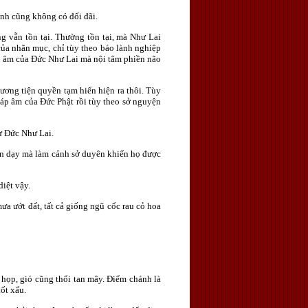
nh cũng không có đối đãi.
vẫn tồn tại. Thường tồn tại, mà Như Lai
của nhãn mục, chỉ tùy theo báo lành nghiệp
áp âm của Ðức Như Lai mà nội tâm phiền não
ương tiện quyền tạm hiển hiện ra thôi. Tùy
áp âm của Ðức Phật rồi tùy theo sở nguyện
ư Ðức Như Lai.
ên dạy mà làm cảnh sở duyên khiến họ được
iệt vậy.
a ướt đất, tất cả giống ngũ cốc rau cỏ hoa
 họp, gió cũng thổi tan mây. Ðiểm chánh là
ốt xấu.