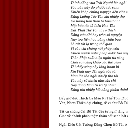
Thỉnh đấng vua Trời Người lên ngồi
Tòa báu nầy do phước lực sanh
Khiến khắp chúng nguyện đều viên 
Ðấng Lưỡng Túc Tôn xin nhiếp thọ
Do tướng báu thân ta làm thành
Một báu tên là Liên Hoa Tòa
Ðức Phật Thế Tôn tùy ý thích
Ðấng cứu đời hay tròn sở nguyện
Nay tòa liên hoa bằng châu báu
Là rất tốt lạ trong thế gian
Vì câu chi chúng nói pháp môn
Khiến người nghe pháp được tòa nầ
Thân Phật xuất hiện ngàn tia sáng
Chói soi cùng khắp các thế gian
Tôi thấy sáng nầy lòng hoan hỉ
Xin Phật nay đến ngồi tòa tôi
Mau lên tòa ngồi nhiếp thọ tôi
Tòa nầy số nhiều tám câu chi
Nay đấng Mâu Ni trí tự nhiên
Ðăng tòa nhiếp hết hàng phàm thán
Bấy giờ đức Thích Ca Mâu Ni Thế Tôn từ bổn 
Văn, Nhơn Thiên đại chúng, sẽ vì chư Bồ Tá
Tất cả chúng đại Bồ Tát đều tự nghĩ rằn
Giác về chánh pháp thậm thâm bất sanh bất di
Ngài Diệu Cát Tường Ðồng Chơn Bồ Tát ở tr