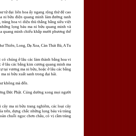
 sư tử đại liên hoa ấy ngang rộng thứ đệ cao
 ma ni bửu điện quang minh làm đường ranh
 tràng hoa vi diệu thù thắng bằng siêu việt
c những lọng báu ma ni bửu quang minh và
o tha quang minh chiếu khắp mười phương thế
chư Thiên, Long, Dạ Xoa, Càn Thát Bà, A Tu
c có chúng ở lâu các làm thành bằng hoa vi
oặc ở lâu các bằng kim cương quang minh ma
tự tại vương ma ni bửu, hoặc ở lâu các bằng
ma ni bửu xuất sanh trong đại hải.
 hư không mà đến.
 dường Ðức Phật. Cúng dường xong mọi người
i cây ma ni bửu trang nghiêm, các loại cây
ía trên, dựng chắc những lọng báu và tràng
toàn chuỗi ngọc chơn châu, có vị cầm tràng