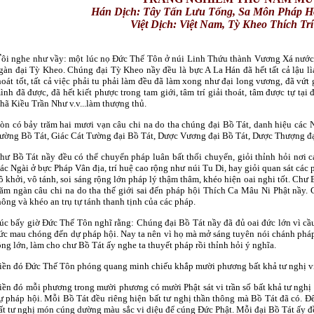
Hán Dịch: Tây Tấn Lưu Tống,
Sa Môn Pháp H
Việt Dịch: Việt Nam, Tỳ Kheo
Thích Trí
T
ôi nghe như vầy: một lúc nọ Ðức Thế Tôn ở núi Linh Thứu thành Vương Xá nước 
gàn đại Tỳ Kheo. Chúng đại Tỳ Kheo nầy đều là bực A La Hán đã hết tất cả lậu lìa
hoát tốt, tất cả việc phải tu phải làm đều đã làm xong như đại long vương, đã vứt
ình đã được, đã hết kiết phược trong tam giới, tâm trí giải thoát, tâm được tự tạ
hã Kiều Trần Như v.v...làm thượng thủ.
òn có bảy trăm hai mươi vạn câu chi na do tha chúng đại Bồ Tát, danh hiệu các N
ường Bồ Tát, Giác Cát Tường đại Bồ Tát, Dược Vương đại Bồ Tát, Dược Thượng đại 
hư Bồ Tát nầy đều có thể chuyển pháp luân bất thối chuyển, giỏi thỉnh hỏi nơi 
ác Ngài ở bực Pháp Vân địa, trí huệ cao rộng như núi Tu Di, hay giỏi quan sát các
ô khởi, vô tánh, soi sáng rộng lớn pháp lý thậm thâm, khéo hiện oai nghi tốt. Chư
răm ngàn câu chi na do tha thế giới sai đến pháp hội Thích Ca Mâu Ni Phật nầy. 
hông và khéo an trụ tự tánh thanh tịnh của các pháp.
úc bấy giờ Ðức Thế Tôn nghĩ rằng: Chúng đại Bồ Tát nầy đã đủ oai đức lớn vì cầu 
ức mau chóng đến dự pháp hội. Nay ta nên vì họ mà mở sáng tuyên nói chánh pháp 
ộng lớn, làm cho chư Bồ Tát ấy nghe ta thuyết pháp rồi thỉnh hỏi ý nghĩa.
iền đó Ðức Thế Tôn phóng quang minh chiếu khắp mười phương bất khả tư nghị vi t
iền đó mỗi phương trong mười phương có mười Phật sát vi trần số bất khả tư nghị 
ự pháp hội. Mỗi Bồ Tát đều riêng hiện bất tư nghị thần thông mà Bồ Tát đã có. Ð
ất tư nghị món cúng dường màu sắc vi diệu để cúng Ðức Phật. Mỗi đại Bồ Tát ấy đề