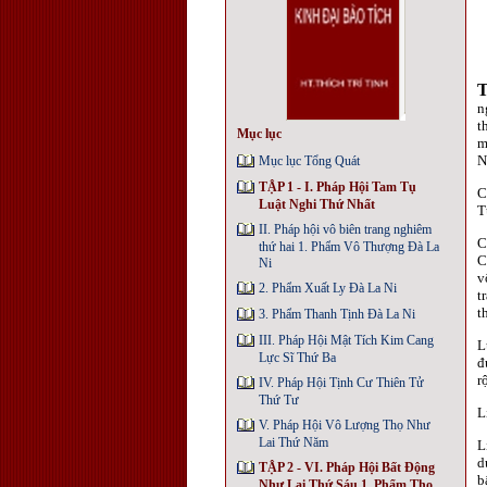
n
t
Mục lục
m
N
Mục lục Tổng Quát
TẬP 1 - I. Pháp Hội Tam Tụ
C
Luật Nghi Thứ Nhất
T
II. Pháp hội vô biên trang nghiêm
C
thứ hai 1. Phẩm Vô Thượng Đà La
C
Ni
v
2. Phẩm Xuất Ly Đà La Ni
t
t
3. Phẩm Thanh Tịnh Đà La Ni
III. Pháp Hội Mật Tích Kim Cang
L
Lực Sĩ Thứ Ba
đ
r
IV. Pháp Hội Tịnh Cư Thiên Tử
Thứ Tư
L
V. Pháp Hội Vô Lượng Thọ Như
Lai Thứ Năm
L
d
TẬP 2 - VI. Pháp Hội Bất Động
b
Như Lai Thứ Sáu 1. Phẩm Thọ