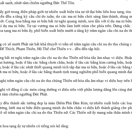
uất sanh, nhứt tâm chiêm ngưỡng Ðức Thế Tôn.
ấy giờ trong điện pháp giới tự nhiên xuất hiện tòa sư tử đại bửu liên hoa tạng, tòa
iển đều a tăng kỳ câu chi do tuần, do các ma ni bửu chói sáng làm thành, dùng
iới. Cọng hoa bằng ma ni bửu bất tư nghị quang minh, xen lẫn với tỉ dụ ma ni bửu,
hí dụ ma ni bửu. Tự tại vương ma ni bửu làm lưới trùm che phía trên. Dựng chắ
 hoa tạng ma ni bửu ấy, phổ biến xuất hiện mười a tăng kỳ trăm ngàn câu chi na d
có số mười Phật sát bất khả thuyết vi trần số trăm ngàn câu chi na do tha chúng 
ế Thích, Phạm Thiên, Hộ Thế chư Thiên v.v... đều đến tập hội.
ng bất tư nghị trăm ngàn câu chi na do tha Thiên nữ hòa tấu âm nhạc vi diệu. Hoặ
đàn hương, hoặc ở lâu các bằng chơn châu, hoặc ở lâu các bằng kim cương bửu, h
 hoặc ở lâu các nhứt thiết quang minh tích tập đại ma ni bửu, hoặc ở lâu các bằng 
h ma ni bửu, hoặc ở lâu các bằng thanh tịnh trang nghiêm phổ biến quang minh đại 
nghị trăm ngàn câu chi na do tha chúng Thiên nữ hòa tấu âm nhạc vi diệu bay trên
 nghị vô đẳng tỉ các món cúng dường vi diệu siêu việt phần lượng dâng lên cúng
ứt tâm chiêm ngưỡng Ðức Phật.
ầy đều thành sắc tướng đẹp lạ màu Diêm Phù Ðàn Kim, tự nhiên xuất hiện các loạ
hương, lưới ma ni bửu điện quang minh do bửu châu vi diệu kết thành giăng che ph
vô số trăm ngàn câu chi na do tha Thiên nữ. Các Thiên nữ ấy mang nửa thân mình 
n hoa tạng ấy tự nhiên có tiếng nói kệ rằng: