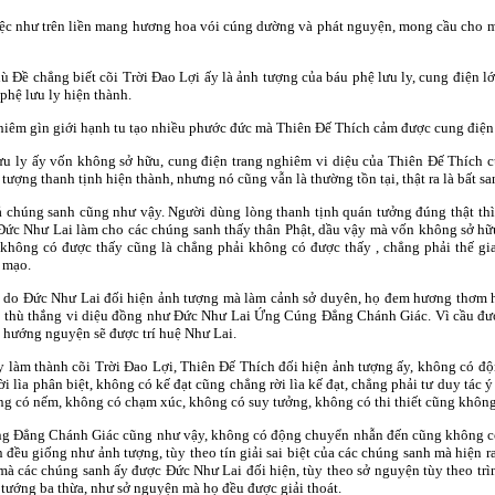
ệc như trên liền mang hương hoa vói cúng dường và phát nguyện, mong cầu cho m
ề chẳng biết cõi Trời Ðao Lợi ấy là ảnh tượng của báu phệ lưu ly, cung điện lớn 
phệ lưu ly hiện thành.
iêm gìn giới hạnh tu tạo nhiều phước đức mà Thiên Ðế Thích cảm được cung điện 
ưu ly ấy vốn không sở hữu, cung điện trang nghiêm vi diệu của Thiên Ðế Thích c
ượng thanh tịnh hiện thành, nhưng nó cũng vẫn là thường tồn tại, thật ra là bất san
ả chúng sanh cũng như vậy. Người dùng lòng thanh tịnh quán tưởng đúng thật thì
 Ðức Như Lai làm cho các chúng sanh thấy thân Phật, dầu vậy mà vốn không sở hữu 
 không có được thấy cũng là chẳng phải không có được thấy , chẳng phải thế gi
 mạo.
 do Ðức Như Lai đối hiện ảnh tượng mà làm cảnh sở duyên, họ đem hương thơm h
 thù thắng vi diệu đồng như Ðức Như Lai Ứng Cúng Ðẳng Chánh Giác. Vì cầu đượ
ồi hướng nguyện sẽ được trí huệ Như Lai.
y làm thành cõi Trời Ðao Lợi, Thiên Ðế Thích đối hiện ảnh tượng ấy, không có đ
i lìa phân biệt, không có kế đạt cũng chẳng rời lìa kế đạt, chẳng phải tư duy tác ý
ng có nếm, không có chạm xúc, không có suy tưởng, không có thi thiết cũng không 
 Ðẳng Chánh Giác cũng như vậy, không có động chuyển nhẫn đến cũng không có t
 đều giống như ảnh tượng, tùy theo tín giải sai biệt của các chúng sanh mà hiện r
 mà các chúng sanh ấy được Ðức Như Lai đối hiện, tùy theo sở nguyện tùy theo trì
tướng ba thừa, như sở nguyện mà họ đều được giải thoát.