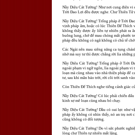
Nầy Diệu Cát Tường! Như nơi cung điện vi d
Trời Ðao Lợi đều được nghe. Chư Thiên Tử n
Nầy Diệu Cát Tường! Trống pháp ở Trời Ðao 
vịnh pháp âm, hoặc có lúc Thiên Ðế Thích v
không thấy được ấy liền tự nhiên phát ra 
buông lung, chớ để mau chóng mất phước trời
pháp đều không có ngã không có chủ tể chớ c
Các Ngài nên mau siêng năng ca tụng chánh
nhớ mà suy tư thì được chẳng rời lìa những p
Nầy Diệu Cát Tường! Trống pháp ở Trời Ðao 
ngoài phạm vi ngữ ngôn, lìa ngoài phạm vi t
loạn mà cùng nhau vào nhà thiện pháp để ca
tư, sau khi mãn báo trời, rời cõi trời sanh và
Còn Thiên Ðế Thích nghe tiếng cảnh giác của
Nầy Diệu Cát Tường! Có lúc phải chiến đấu 
kinh sợ mê loạn cùng nhau bỏ chạy.
Nầy Diệu Cát Tường! Dầu có oai lực như vậ
pháp ấy không có nhìn thấy, nó an trụ nơi 
cũng không có đối tượng.
Nầy Diệu Cát Tường! Do vì sức phước nghiệp
lòng chư Thiên tự nhiên mất lặng.