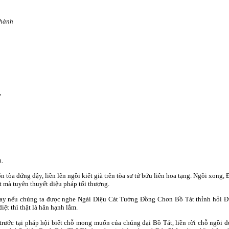
thành
y
h.
tòa đứng dậy, liền lên ngồi kiết già trên tòa sư tử bửu liên hoa tạng. Ngồi xong, 
t mà tuyên thuyết diệu pháp tối thượng.
g nay nếu chúng ta được nghe Ngài Diệu Cát Tường Ðồng Chơn Bồ Tát thỉnh hỏ
ệt thì thật là hân hạnh lắm.
ước tại pháp hội biết chỗ mong muốn của chúng đại Bồ Tát, liền rời chỗ ngồi đ