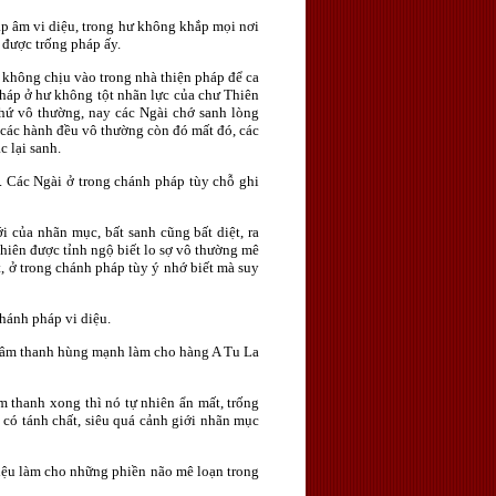
áp âm vi diệu, trong hư không khắp mọi nơi
 được trống pháp ấy.
 không chịu vào trong nhà thiện pháp để ca
pháp ở hư không tột nhãn lực của chư Thiên
thứ vô thường, nay các Ngài chớ sanh lòng
ả các hành đều vô thường còn đó mất đó, các
 lại sanh.
. Các Ngài ở trong chánh pháp tùy chỗ ghi
 của nhãn mục, bất sanh cũng bất diệt, ra
Thiên được tỉnh ngộ biết lo sợ vô thường mê
, ở trong chánh pháp tùy ý nhớ biết mà suy
hánh pháp vi diệu.
ra âm thanh hùng mạnh làm cho hàng A Tu La
 thanh xong thì nó tự nhiên ẩn mất, trống
 có tánh chất, siêu quá cảnh giới nhãn mục
diệu làm cho những phiền não mê loạn trong