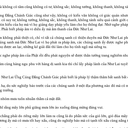
mà không có tâm cũng không có tư, không sắc; không tướng, không thanh, không tá
g Ðẳng Chánh Giác cũng như vậy, không có kiến văn không có giác quán nhưng 
có suy tư, không tướng, không sắc, không thanh, không tánh siêu quá cảnh giới 
độ tin hiểu của họ mà vì họ giảng dạy pháp yếu làm cho họ thông đạt. Nhờ nghe ph
. Phải biết pháp âm vi diệu ấy mà âm thanh của Ðức Như Lai.
 không phải thiệt có, chỉ vì tất cả chúng sanh có thiện duyên mà Ðức Như Lai ph
húng sanh mà Ðức Như Lai vì họ phát ra pháp âm, các chúng sanh ấy được nghe ph
ọ được an lạc, những kẻ giải đãi thì làm cho họ tỉnh ngộ mà siêng tu.
c nghe pháp âm của Phật rồi đều phát nguyện sẽ được thân tướng trang nghiêm nh
m cùng hàng ngu phu với hàng dị sanh kia thì chỉ lấy pháp lành của Như Lai tuy
Như Lai Ứng Cúng Ðẳng Chánh Giác phải biết là pháp lý thậm thâm bất sanh bất d
ạ, do sức nghiệp báo trước của các chúng sanh ở một địa phương nào đó mà có mư
g trưởng.
y nhóm mưa tuôn nhuần thắm cả mặt đất.
hĩ rằng mây lớn phủ giăng mưa lớn ào xuống đáng mừng đáng vui.
hẳng phải do riêng mây lớn làm ra cũng là do phần sức của gió lớn, gió đùa mây
ương ấy mà có mưa tốt hay xấu, cũng do nghiệp báo mà có tạnh tốt xấu cùng nắng t