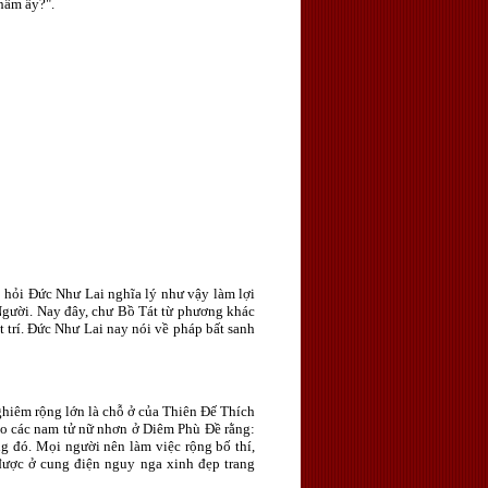
hâm ấy?".
 hỏi Ðức Như Lai nghĩa lý như vậy làm lợi
i Người. Nay đây, chư Bồ Tát từ phương khác
 trí. Ðức Như Lai nay nói về pháp bất sanh
ghiêm rộng lớn là chỗ ở của Thiên Ðế Thích
ảo các nam tử nữ nhơn ở Diêm Phù Ðề rằng:
g đó. Mọi người nên làm việc rộng bố thí,
 được ở cung điện nguy nga xinh đẹp trang