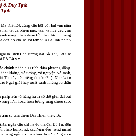
ộ & Duy Tịnh
 Tịnh
Ma Kiệt Ðề, cùng câu hội với hai vạn năm
 hẳn tất cả phiền não, tâm và huệ đều giải
 gánh nặng phần đoạn tử, phần lợi ích riêng
i đã đến bờ kia. Mười tám vị A La Hán như A
gài là Diệu Cát Tường đại Bồ Tát, Tài Cát
Bồ Tát v.v...
các chánh pháp bửu tích thừa phương đẳng.
 pháp: không, vô tướng, vô nguyện, vô sanh,
 Bồ Tát nầy đều riêng do chư Phật Như Lai ở
Các Ngài giỏi hay xuất sanh những sự thần
pháp nên từ hằng hà sa số thế giới đại oai
rộng lớn, hoặc hiện tướng sáng chiéu suốt
rần số tam thiên Ðại Thiên thế giới.
trăm ngàn câu chi na do tha đại Bồ Tát đến
ến pháp hội xong, các Ngài đều riêng mang
u riêng ngồi tòa liên hoa do sức tự nguyện