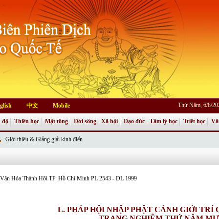
Thứ Năm, 6/8/20
glish
中文
Mobile
 độ
Thiền học
Mật tông
Đời sống - Xã hội
Đạo đức - Tâm lý học
Triết học
Vă
Giới thiệu & Giảng giải kinh điển
an Văn Hóa Thành Hội TP. Hồ Chí Minh PL 2543 - DL 1999
L. PHÁP HỘI NHẬP PHẬT CẢNH GIỚI TRÍ
TRANG NGHIÊM THỨ NĂM MƯ