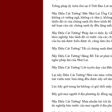
Trống pháp ấy luôn tồn tại ở Trời Ðao Lợi 
Nầy Diệu Cát Tường! Ðức Như Lai Ứng Cún
không có tướng ngã, không có tâm ý, không 
thiện đã có của chúng sanh rồi theo trình 
mê loạn của các chúng sanh ấy đều lặng mất
Nầy Diệu Cát Tường! Pháp âm vi diệu ấy vẫn
theo nghiệp báo lành đã có trước của các c
của họ mà được hiểu được rõ, cũng làm cho h
Nầy Diệu Cát Tường! Tất cả chúng sanh đượ
Nầy Diệu Cát Tường! Hàng Bồ Tát sơ phát tâ
nghe pháp âm của Như Lai.
Nầy Diệu Cát Tường! Lời tuyên dạy của Ðức 
Lại nầy Diệu Cát Tường! Như vào mùa viêm h
trái vườn tược lùm rừng đều được nẩy nở tăn
Lúc bấy giờ trong hư không có gió thổi mâ
Bấy giờ mọi người ở địa phương ấy đồng ng
Nầy Diệu Cát Tường! Mưa nhuần lợi ích ấy c
do nghiệp báo trước của mọi người ở địa ph