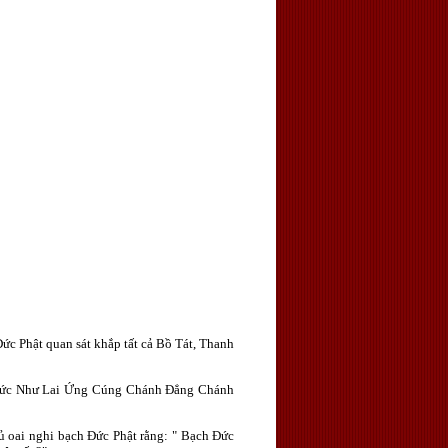
Ðức Phật quan sát khắp tất cả Bồ Tát, Thanh
i Ðức Như Lai Ứng Cúng Chánh Ðẳng Chánh
ủ oai nghi bạch Ðức Phật rằng: " Bạch Ðức