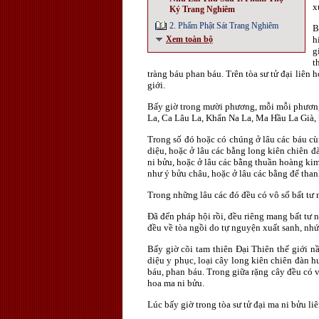
x
Ký Trang Nghiêm
2. Phẩm Phật Sát Trang Nghiêm
B
Xem toàn bộ
h
g
t
tràng báu phan báu. Trên tòa sư tử đại liên
giới.
Bấy giờ trong mười phương, mỗi mỗi phương 
La, Ca Lâu La, Khẩn Na La, Ma Hầu La Già, Ð
Trong số đó hoặc có chúng ở lâu các báu cù
diệu, hoặc ở lâu các bằng long kiên chiên 
ni bửu, hoặc ở lâu các bằng thuần hoàng kim,
như ý bửu châu, hoặc ở lâu các bằng đế than
Trong những lâu các đó đều có vô số bất tư 
Ðã đến pháp hội rồi, đều riêng mang bất tư
đều về tòa ngồi do tự nguyện xuất sanh, nh
Bấy giờ cõi tam thiên Ðại Thiên thế giới n
diệu y phục, loại cây long kiên chiên đàn 
báu, phan báu. Trong giữa rặng cây đều có 
hoa ma ni bửu.
Lúc bấy giờ trong tòa sư tử đại ma ni bửu liê