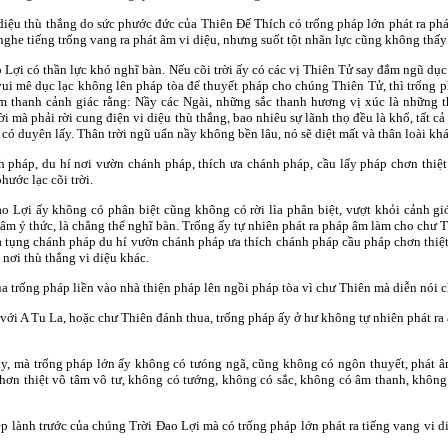
iệu thù thắng do sức phước đức của Thiên Ðế Thích có trống pháp lớn phát ra ph
ghe tiếng trống vang ra phát âm vi diệu, nhưng suốt tột nhãn lực cũng không thấy
Lợi có thần lực khó nghĩ bàn. Nếu cõi trời ấy có các vị Thiên Tử say đắm ngũ dục
ui mê dục lạc không lên pháp tòa để thuyết pháp cho chúng Thiên Tử, thì trống 
âm thanh cảnh giác rằng: Nầy các Ngài, những sắc thanh hương vị xúc là những 
 mà phải rời cung điện vi diệu thù thắng, bao nhiêu sự lãnh thọ đều là khổ, tất c
ó duyên lấy. Thân trời ngũ uẩn nầy không bền lâu, nó sẽ diệt mất và thân loài khác
 pháp, du hí nơi vườn chánh pháp, thích ưa chánh pháp, cầu lấy pháp chơn thiệt
hước lạc cõi trời.
Lợi ấy không có phân biệt cũng không có rời lìa phân biệt, vượt khỏi cảnh giới
âm ý thức, là chẳng thể nghĩ bàn. Trống ấy tự nhiên phát ra pháp âm làm cho chư 
 tụng chánh pháp du hí vườn chánh pháp ưa thích chánh pháp cầu pháp chơn thiệt
o nơi thù thắng vi diệu khác.
 trống pháp liền vào nhà thiện pháp lên ngồi pháp tòa vì chư Thiên mà diễn nói c
với A Tu La, hoặc chư Thiên đánh thua, trống pháp ấy ở hư không tự nhiên phát 
y, mà trống pháp lớn ấy không có tưóng ngã, cũng không có ngôn thuyết, phát âm
chơn thiệt vô tâm vô tư, không có tướng, không có sắc, không có âm thanh, không
 lành trước của chúng Trời Ðao Lợi mà có trống pháp lớn phát ra tiếng vang vi 