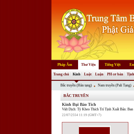
Pháp Âm
Thư Viện
Tiếng Việt
En
Trang chủ
Kinh
Luật
Luận
PH cơ bản
Tịnh
Bắc truyền (Hán tạng)
Nam truyền (Pali Tạng)
BẮC TRUYỀN
Kinh Đại Bảo Tích
Việt Dịch: Tỳ Kheo Thích Trí Tịnh Xuất Bản: B
22/07/2554 11:19 (GMT+7)