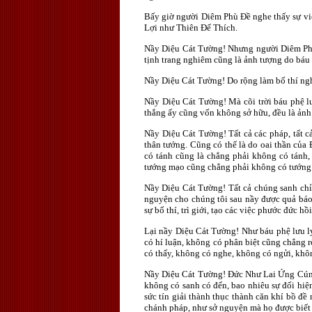
Bấy giờ người Diêm Phù Ðề nghe thấy sự vi
Lợi như Thiên Ðế Thích.
Nầy Diệu Cát Tường! Nhưng người Diêm Phù Ð
tịnh trang nghiêm cũng là ảnh tượng do báu 
Nầy Diệu Cát Tường! Do rộng làm bố thí ngh
Nầy Diệu Cát Tường! Mà cõi trời báu phệ l
thắng ấy cũng vốn không sở hữu, đều là ảnh t
Nầy Diệu Cát Tường! Tất cả các pháp, tất c
thân tướng. Cũng có thể là do oai thần của
có tánh cũng là chẳng phải không có tánh,
tướng mạo cũng chẳng phải không có tướng
Nầy Diệu Cát Tường! Tất cả chúng sanh chỉ
nguyện cho chúng tôi sau nầy được quả báo
sự bố thí, trì giới, tạo các việc phước đức h
Lại nầy Diệu Cát Tường! Như báu phệ lưu l
có hí luận, không có phân biệt cũng chẳng rờ
có thấy, không có nghe, không có ngửi, khô
Nầy Diệu Cát Tường! Ðức Như Lai Ứng Cúng
không có sanh có đến, bao nhiêu sự đối hiện
sức tín giải thành thục thành căn khí bồ đề
chánh pháp, như sở nguyện mà họ được biết 