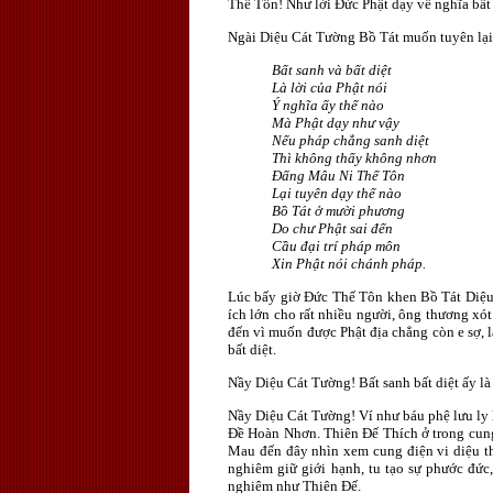
Thế Tôn! Như lời Ðức Phật dạy về nghĩa bất
Ngài Diệu Cát Tường Bồ Tát muốn tuyên lại
Bất sanh và bất diệt
Là lời của Phật nói
Ý nghĩa ấy thế nào
Mà Phật dạy như vậy
Nếu pháp chẳng sanh diệt
Thì không thấy không nhơn
Ðấng Mâu Ni Thế Tôn
Lại tuyên dạy thế nào
Bồ Tát ở mười phương
Do chư Phật sai đến
Cầu đại trí pháp môn
Xin Phật nói chánh pháp.
Lúc bấy giờ Ðức Thế Tôn khen Bồ Tát Diệu 
ích lớn cho rất nhiều người, ông thương xót
đến vì muốn được Phật địa chẳng còn e sợ, l
bất diệt.
Nầy Diệu Cát Tường! Bất sanh bất diệt ấy là
Nầy Diệu Cát Tường! Ví như báu phệ lưu ly 
Ðề Hoàn Nhơn. Thiên Ðế Thích ở trong cung
Mau đến đây nhìn xem cung điện vi diệu th
nghiêm giữ giới hạnh, tu tạo sự phước đức
nghiêm như Thiên Ðế.