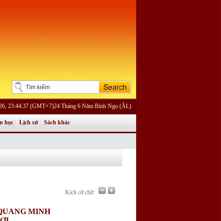
26, 23:44:37 (GMT+7)24 Tháng 6 Năm Bính Ngọ (ÂL)
n học
Lịch sử
Sách khác
Kích cỡ chữ:
 QUANG MINH
ƠI