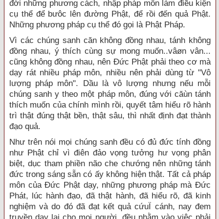
đời những phương cách, nhập pháp môn làm điều kiện
cụ thể để bưôc lên đường Phật, để rồi đến quả Phật.
Những phương pháp cụ thể đó gọi là Phật Pháp.
Vì các chúng sanh căn không đồng nhau, tánh không
đồng nhau, ý thích cùng sự mong muốn..vâøn vân...
cũng không đồng nhau, nên Đức Phật phải theo cơ mà
dạy rát nhiều pháp môn, nhiều nên phải dùng từ "Vô
lượng pháp môn". Dầu là vô lượng nhưng nếu mỗi
chúng sanh y theo một pháp môn, đúng với căùn tánh
thích muốn của chính mình rồi, quyết tâm hiểu rõ hành
trì thật đúng thật bền, thật sâu, thì nhất định đạt thành
đạo quả.
Như trên nói mọi chúng sanh đều có đủ đức tính đồng
như Phật chỉ vì điên đảo vọng tưởng hư vọng phân
biệt, dục tham phiền não che chướng nên những tánh
đức trong sáng sẵn có ấy không hiện thật. Tất cả pháp
môn của Đức Phật dạy, những phương pháp mà Đức
Phát, lúc hành đạo, đã thật hành, đã hiểu rõ, đã kinh
nghiệm và do đó đã đạt kết quả cứuÏ cánh, nay đem
truyền dạy lại cho mọi người, đều nhằm vào việc phải