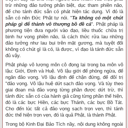
trừ những đảo tưởng phân biệt, dục tham phiền não,
để cho tánh đức sẵn có phát hiện tác dụng. Vì đó là
sẵn có nên Đức Phật tự nói. "
Ta không có một chút
pháp gì để thành vô thượng bồ đề cả
". Phật pháp là
phương tiện đưa người vào đạo, liều thuốc chữa trị
bịnh hư vọng phiền não, là cách thức rửa lau những
đảo tưởng như lau bụi trên mặt gương, mà tuyệt đối
không có chút gì là có, là được, vì đạo là tánh đức sẵn
đủ vậy.
Phật pháp vô lượng môn cô đọng lại trong ba môn vô
lậu: Giới, Định và Huệ. Vô lậu giới để phòng ngừa, để
ngăn đảo vọng. Vô lậu định để chận đứng, để đôí trị
"đảo vọng. Vô lậu huệ dứt sạch đảo vọng. Và tùy theo
giai đoạn mà đảo vọng từng phần được dứt trừ, thì
tánh đức sẵn có của hành giả cũng từng phần thể hiện,
đó là các bực Hiền, các bực Thánh, các bực Bồ Tát.
Cho đến lúc tất cả đảo vọng sạch trọn vẹn, thì tánh
đức thể hiện trọn vẹn, đó là quả Phật, là thành Phật.
Trong bộ Kinh Đại Bảo Tích nầy, nội dung không ngoài