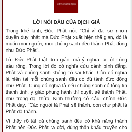
LỜI NÓI ÐẦU CỦA DỊCH GIẢ
T
rong khế kinh, Đức Phật nói. "Chỉ vì đại sự nhơn
duyên duy nhất mà Đức Phật xuất hiện thế gian, đó là
muốn mọi người, mọi chúng sanh đều thành Phật đồng
như Đức Phật".
Lời Đức Phật thật đơn giản, mà ý nghĩa lại tột cùng
sâu rộng. Trong lời đó có nghĩa cứu cánh bình đẳng.
Phật và chúng sanh không có sai khác. Còn có nghĩa
là hiện tại mỗi chúng sanh đều có đủ tánh đức đồng
như Phật. Cũng có nghĩa là nếu chúng sanh có lòng tin
thanh tịnh, y giáo phụng hành thì quyết sẽ thành Phật,
như trong đại thừa, Kinh thường có câu, chính Đức
Phật dạy. "Các ngưòì là Phật sẽ thành, còn chư phật là
Phật đã thành.
Vì thấy rõ tất cả chúng sanh đều có khả năng thành
Phật nên Đức Phật ra đời, dùng thân khẩu truyền cho