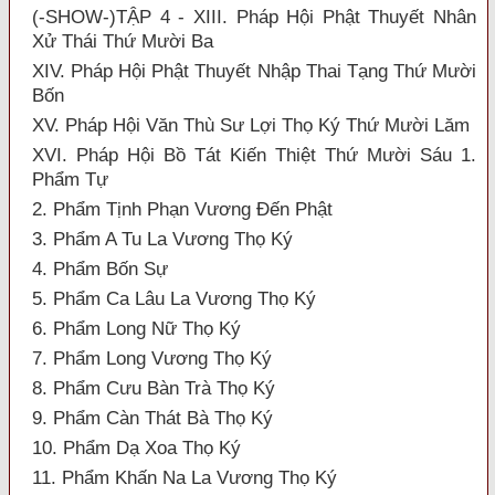
(-SHOW-)TẬP 4 - XIII. Pháp Hội Phật Thuyết Nhân
Xử Thái Thứ Mười Ba
XIV. Pháp Hội Phật Thuyết Nhập Thai Tạng Thứ Mười
Bốn
XV. Pháp Hội Văn Thù Sư Lợi Thọ Ký Thứ Mười Lăm
XVI. Pháp Hội Bồ Tát Kiến Thiệt Thứ Mười Sáu 1.
Phẩm Tự
2. Phẩm Tịnh Phạn Vương Đến Phật
3. Phẩm A Tu La Vương Thọ Ký
4. Phẩm Bốn Sự
5. Phẩm Ca Lâu La Vương Thọ Ký
6. Phẩm Long Nữ Thọ Ký
7. Phẩm Long Vương Thọ Ký
8. Phẩm Cưu Bàn Trà Thọ Ký
9. Phẩm Càn Thát Bà Thọ Ký
10. Phẩm Dạ Xoa Thọ Ký
11. Phẩm Khấn Na La Vương Thọ Ký