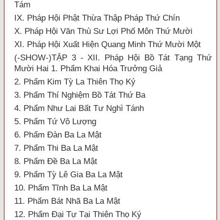
Tám
IX. Pháp Hội Phật Thừa Thập Pháp Thứ Chín
X. Pháp Hội Văn Thù Sư Lợi Phố Môn Thứ Mười
XI. Pháp Hội Xuất Hiện Quang Minh Thứ Mười Một
(-SHOW-)TẬP 3 - XII. Pháp Hội Bồ Tát Tạng Thứ
Mười Hai 1. Phẩm Khai Hóa Trưởng Giả
2. Phẩm Kim Tỳ La Thiên Thọ Ký
3. Phẩm Thí Nghiệm Bồ Tát Thứ Ba
4. Phẩm Như Lai Bất Tư Nghì Tánh
5. Phẩm Tứ Vô Lượng
6. Phẩm Đàn Ba La Mật
7. Phẩm Thi Ba La Mật
8. Phẩm Đề Ba La Mật
9. Phẩm Tỳ Lê Gia Ba La Mật
10. Phẩm Tĩnh Ba La Mật
11. Phẩm Bát Nhã Ba La Mật
12. Phẩm Đại Tự Tại Thiên Thọ Ký