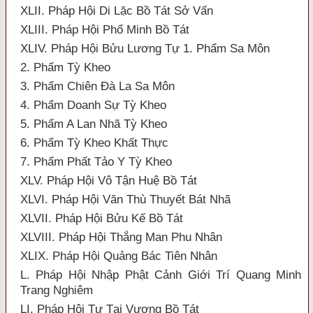
XLII. Pháp Hội Di Lặc Bồ Tát Sở Vấn
XLIII. Pháp Hội Phổ Minh Bồ Tát
XLIV. Pháp Hội Bửu Lương Tự 1. Phẩm Sa Môn
2. Phẩm Tỳ Kheo
3. Phẩm Chiên Đà La Sa Môn
4. Phẩm Doanh Sự Tỳ Kheo
5. Phẩm A Lan Nhã Tỳ Kheo
6. Phẩm Tỳ Kheo Khất Thực
7. Phẩm Phất Tảo Y Tỳ Kheo
XLV. Pháp Hội Vô Tận Huệ Bồ Tát
XLVI. Pháp Hội Văn Thù Thuyết Bát Nhã
XLVII. Pháp Hội Bửu Kế Bồ Tát
XLVIII. Pháp Hội Thắng Man Phu Nhân
XLIX. Pháp Hội Quảng Bác Tiên Nhân
L. Pháp Hội Nhập Phật Cảnh Giới Trí Quang Minh
Trang Nghiêm
LI. Pháp Hội Tự Tại Vương Bồ Tát