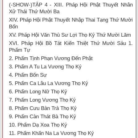
(-SHOW-)TẬP 4 - XIII. Pháp Hội Phật Thuyết Nhân
Xử Thái Thứ Mười Ba
XIV. Pháp Hội Phật Thuyết Nhập Thai Tạng Thứ Mười
Bốn
XV. Pháp Hội Văn Thù Sư Lợi Thọ Ký Thứ Mười Lăm
XVI. Pháp Hội Bồ Tát Kiến Thiệt Thứ Mười Sáu 1.
Phẩm Tự
2. Phẩm Tịnh Phạn Vương Đến Phật
3. Phẩm A Tu La Vương Thọ Ký
4. Phẩm Bốn Sự
5. Phẩm Ca Lâu La Vương Thọ Ký
6. Phẩm Long Nữ Thọ Ký
7. Phẩm Long Vương Thọ Ký
8. Phẩm Cưu Bàn Trà Thọ Ký
9. Phẩm Càn Thát Bà Thọ Ký
10. Phẩm Dạ Xoa Thọ Ký
11. Phẩm Khấn Na La Vương Thọ Ký