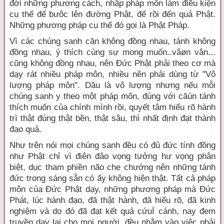
đời những phương cách, nhập pháp môn làm điều kiện
cụ thể để bưôc lên đường Phật, để rồi đến quả Phật.
Những phương pháp cụ thể đó gọi là Phật Pháp.
Vì các chúng sanh căn không đồng nhau, tánh không
đồng nhau, ý thích cùng sự mong muốn..vâøn vân...
cũng không đồng nhau, nên Đức Phật phải theo cơ mà
dạy rát nhiều pháp môn, nhiều nên phải dùng từ "Vô
lượng pháp môn". Dầu là vô lượng nhưng nếu mỗi
chúng sanh y theo một pháp môn, đúng với căùn tánh
thích muốn của chính mình rồi, quyết tâm hiểu rõ hành
trì thật đúng thật bền, thật sâu, thì nhất định đạt thành
đạo quả.
Như trên nói mọi chúng sanh đều có đủ đức tính đồng
như Phật chỉ vì điên đảo vọng tưởng hư vọng phân
biệt, dục tham phiền não che chướng nên những tánh
đức trong sáng sẵn có ấy không hiện thật. Tất cả pháp
môn của Đức Phật dạy, những phương pháp mà Đức
Phát, lúc hành đạo, đã thật hành, đã hiểu rõ, đã kinh
nghiệm và do đó đã đạt kết quả cứuÏ cánh, nay đem
truyền dạy lại cho mọi người, đều nhằm vào việc phải