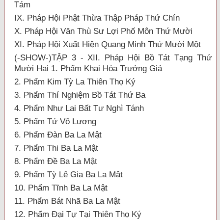
Tám
IX. Pháp Hội Phật Thừa Thập Pháp Thứ Chín
X. Pháp Hội Văn Thù Sư Lợi Phố Môn Thứ Mười
XI. Pháp Hội Xuất Hiện Quang Minh Thứ Mười Một
(-SHOW-)TẬP 3 - XII. Pháp Hội Bồ Tát Tạng Thứ
Mười Hai 1. Phẩm Khai Hóa Trưởng Giả
2. Phẩm Kim Tỳ La Thiên Thọ Ký
3. Phẩm Thí Nghiệm Bồ Tát Thứ Ba
4. Phẩm Như Lai Bất Tư Nghì Tánh
5. Phẩm Tứ Vô Lượng
6. Phẩm Đàn Ba La Mật
7. Phẩm Thi Ba La Mật
8. Phẩm Đề Ba La Mật
9. Phẩm Tỳ Lê Gia Ba La Mật
10. Phẩm Tĩnh Ba La Mật
11. Phẩm Bát Nhã Ba La Mật
12. Phẩm Đại Tự Tại Thiên Thọ Ký