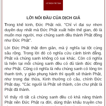
LỜI NÓI ÐẦU CỦA DỊCH GIẢ
T
rong khế kinh, Đức Phật nói. "Chỉ vì đại sự nhơn
duyên duy nhất mà Đức Phật xuất hiện thế gian, đó là
muốn mọi người, mọi chúng sanh đều thành Phật đồng
như Đức Phật".
Lời Đức Phật thật đơn giản, mà ý nghĩa lại tột cùng
sâu rộng. Trong lời đó có nghĩa cứu cánh bình đẳng.
Phật và chúng sanh không có sai khác. Còn có nghĩa
là hiện tại mỗi chúng sanh đều có đủ tánh đức đồng
như Phật. Cũng có nghĩa là nếu chúng sanh có lòng tin
thanh tịnh, y giáo phụng hành thì quyết sẽ thành Phật,
như trong đại thừa, Kinh thường có câu, chính Đức
Phật dạy. "Các ngưòì là Phật sẽ thành, còn chư phật là
Phật đã thành.
Vì thấy rõ tất cả chúng sanh đều có khả năng thành
Phật nên Đức Phật ra đời, dùng thân khẩu truyền cho