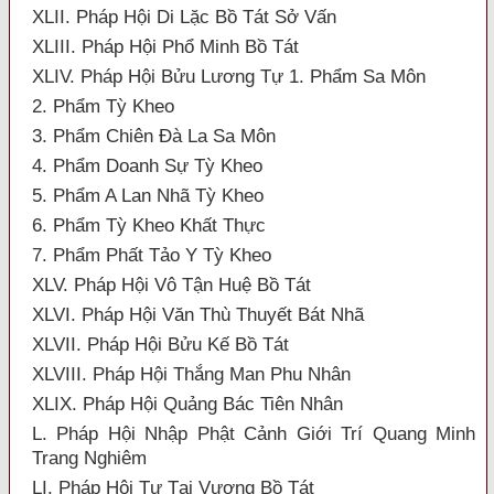
XLII. Pháp Hội Di Lặc Bồ Tát Sở Vấn
XLIII. Pháp Hội Phổ Minh Bồ Tát
XLIV. Pháp Hội Bửu Lương Tự 1. Phẩm Sa Môn
2. Phẩm Tỳ Kheo
3. Phẩm Chiên Đà La Sa Môn
4. Phẩm Doanh Sự Tỳ Kheo
5. Phẩm A Lan Nhã Tỳ Kheo
6. Phẩm Tỳ Kheo Khất Thực
7. Phẩm Phất Tảo Y Tỳ Kheo
XLV. Pháp Hội Vô Tận Huệ Bồ Tát
XLVI. Pháp Hội Văn Thù Thuyết Bát Nhã
XLVII. Pháp Hội Bửu Kế Bồ Tát
XLVIII. Pháp Hội Thắng Man Phu Nhân
XLIX. Pháp Hội Quảng Bác Tiên Nhân
L. Pháp Hội Nhập Phật Cảnh Giới Trí Quang Minh
Trang Nghiêm
LI. Pháp Hội Tự Tại Vương Bồ Tát