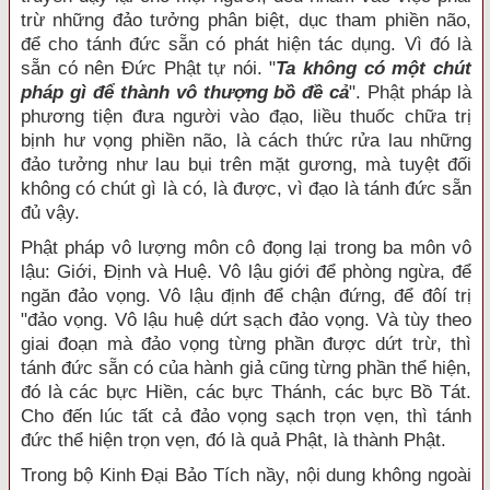
trừ những đảo tưởng phân biệt, dục tham phiền não,
để cho tánh đức sẵn có phát hiện tác dụng. Vì đó là
sẵn có nên Đức Phật tự nói. "
Ta không có một chút
pháp gì để thành vô thượng bồ đề cả
". Phật pháp là
phương tiện đưa người vào đạo, liều thuốc chữa trị
bịnh hư vọng phiền não, là cách thức rửa lau những
đảo tưởng như lau bụi trên mặt gương, mà tuyệt đối
không có chút gì là có, là được, vì đạo là tánh đức sẵn
đủ vậy.
Phật pháp vô lượng môn cô đọng lại trong ba môn vô
lậu: Giới, Định và Huệ. Vô lậu giới để phòng ngừa, để
ngăn đảo vọng. Vô lậu định để chận đứng, để đôí trị
"đảo vọng. Vô lậu huệ dứt sạch đảo vọng. Và tùy theo
giai đoạn mà đảo vọng từng phần được dứt trừ, thì
tánh đức sẵn có của hành giả cũng từng phần thể hiện,
đó là các bực Hiền, các bực Thánh, các bực Bồ Tát.
Cho đến lúc tất cả đảo vọng sạch trọn vẹn, thì tánh
đức thể hiện trọn vẹn, đó là quả Phật, là thành Phật.
Trong bộ Kinh Đại Bảo Tích nầy, nội dung không ngoài